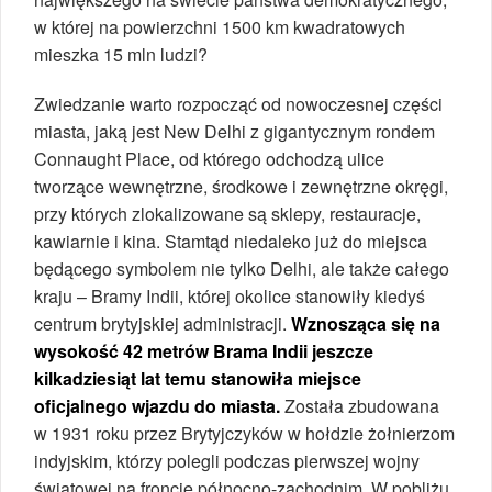
w której na powierzchni 1500 km kwadratowych
mieszka 15 mln ludzi?
Zwiedzanie warto rozpocząć od nowoczesnej części
miasta, jaką jest New Delhi z gigantycznym rondem
Connaught Place, od którego odchodzą ulice
tworzące wewnętrzne, środkowe i zewnętrzne okręgi,
przy których zlokalizowane są sklepy, restauracje,
kawiarnie i kina. Stamtąd niedaleko już do miejsca
będącego symbolem nie tylko Delhi, ale także całego
kraju – Bramy Indii, której okolice stanowiły kiedyś
centrum brytyjskiej administracji.
Wznosząca się na
wysokość 42 metrów Brama Indii jeszcze
kilkadziesiąt lat temu stanowiła miejsce
oficjalnego wjazdu do miasta.
Została zbudowana
w 1931 roku przez Brytyjczyków w hołdzie żołnierzom
indyjskim, którzy polegli podczas pierwszej wojny
światowej na froncie północno-zachodnim. W pobliżu