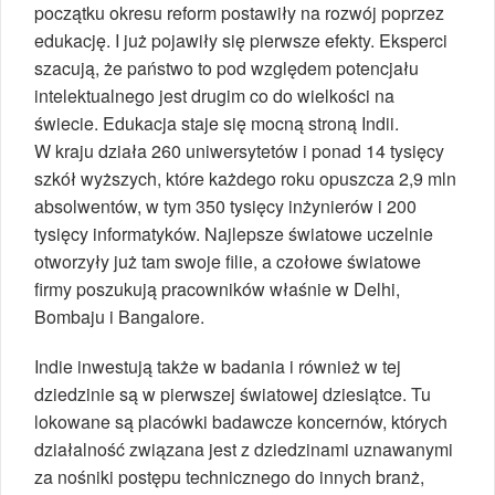
początku okresu reform postawiły na rozwój poprzez
edukację. I już pojawiły się pierwsze efekty. Eksperci
szacują, że państwo to pod względem potencjału
intelektualnego jest drugim co do wielkości na
świecie. Edukacja staje się mocną stroną Indii.
W kraju działa 260 uniwersytetów i ponad 14 tysięcy
szkół wyższych, które każdego roku opuszcza 2,9 mln
absolwentów, w tym 350 tysięcy inżynierów i 200
tysięcy informatyków. Najlepsze światowe uczelnie
otworzyły już tam swoje filie, a czołowe światowe
firmy poszukują pracowników właśnie w Delhi,
Bombaju i Bangalore.
Indie inwestują także w badania i również w tej
dziedzinie są w pierwszej światowej dziesiątce. Tu
lokowane są placówki badawcze koncernów, których
działalność związana jest z dziedzinami uznawanymi
za nośniki postępu technicznego do innych branż,