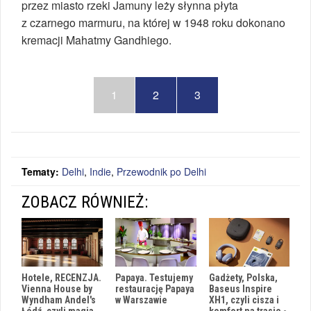
przez miasto rzeki Jamuny leży słynna płyta
z czarnego marmuru, na której w 1948 roku dokonano
kremacji Mahatmy Gandhiego.
1
2
3
Tematy:
Delhi
,
Indie
,
Przewodnik po Delhi
ZOBACZ RÓWNIEŻ:
Gadżety, Polska,
Hotele, RECENZJA.
Papaya. Testujemy
Baseus Inspire
Vienna House by
restaurację Papaya
XH1, czyli cisza i
Wyndham Andel's
w Warszawie
komfort na trasie -