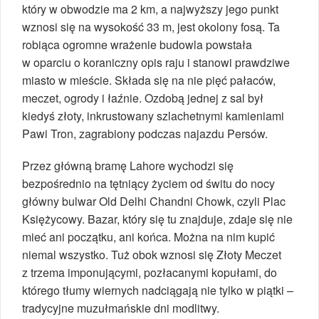
który w obwodzie ma 2 km, a najwyższy jego punkt
wznosi się na wysokość 33 m, jest okolony fosą. Ta
robiąca ogromne wrażenie budowla powstała
w oparciu o koraniczny opis raju i stanowi prawdziwe
miasto w mieście. Składa się na nie pięć pałaców,
meczet, ogrody i łaźnie. Ozdobą jednej z sal był
kiedyś złoty, inkrustowany szlachetnymi kamieniami
Pawi Tron, zagrabiony podczas najazdu Persów.
Przez główną bramę Lahore wychodzi się
bezpośrednio na tętniący życiem od świtu do nocy
główny bulwar Old Delhi Chandni Chowk, czyli Plac
Księżycowy. Bazar, który się tu znajduje, zdaje się nie
mieć ani początku, ani końca. Można na nim kupić
niemal wszystko. Tuż obok wznosi się Złoty Meczet
z trzema imponującymi, pozłacanymi kopułami, do
którego tłumy wiernych nadciągają nie tylko w piątki –
tradycyjne muzułmańskie dni modlitwy.