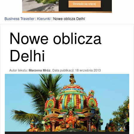
Business Traveller
:
Kierunki
:
Nowe oblicza Delhi
Nowe oblicza
Delhi
Autor tekstu:
, Data publikacji:
18 września 2013
Marzena Mróz