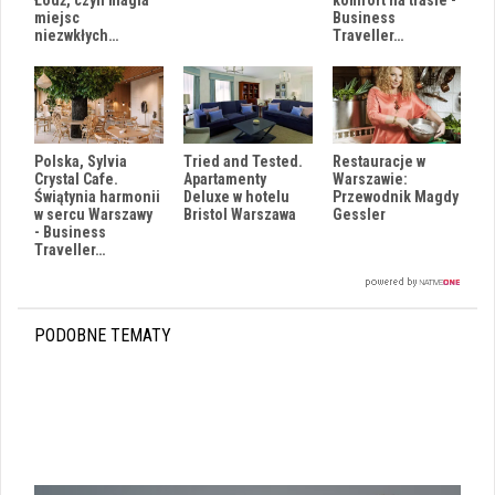
Łódź, czyli magia
Business
miejsc
Traveller…
niezwkłych…
Restauracje w
Polska, Sylvia
Tried and Tested.
Warszawie:
Crystal Cafe.
Apartamenty
Przewodnik Magdy
Świątynia harmonii
Deluxe w hotelu
Gessler
w sercu Warszawy
Bristol Warszawa
- Business
Traveller…
PODOBNE TEMATY