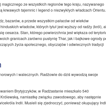
ej magicznego ze wszystkich regionów tego kraju, nazywanego
 krwawych tajemnic i legend o niezwykłych władcach Orientu.
erdz, bazarów, a przede wszystkim pałaców od wieków
induskich władców, których tytuł jest wyższy od radży (król), a
ię cesarza. Stan, którego powierzchnia jest większa od terytor
woich granicach zarówno pustynię Thar, jak i bajkowe ogrody p
tyczących życia społecznego, obyczajów i odwiecznych tradycji
m
onorowych i walecznych. Radżowie do dziś wywodzą swoje
owaniem Brytyjczyków, w Radżastanie mieszkało 540
 Królewską, namiastkę związku zawodowego, aby następnie
icekróla Indii. Musieli się zjednoczyć, ponieważ okupujący Ind