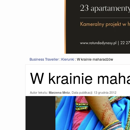
Business Traveller
:
Kierunki
:
W krainie maharadżów
W krainie mah
Autor tekstu:
, Data publikacji:
13 grudnia 2012
Marzena Mróz