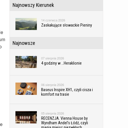
Najnowszy Kierunek
14 czerwca 2026
Zaskakujące słowackie Pieniny
le
ium
Najnowsze
o
07 sierpnia 2026
4 godziny w …Heraklionie
06 sierpnia 2026
Baseus Inspire XH1, czyli cisza i
komfort na trasie
05 sierpnia 2026
RECENZJA. Vienna House by
Wyndham Andel’s Łódź, czyli
ie
magia miejsc niezwkłych