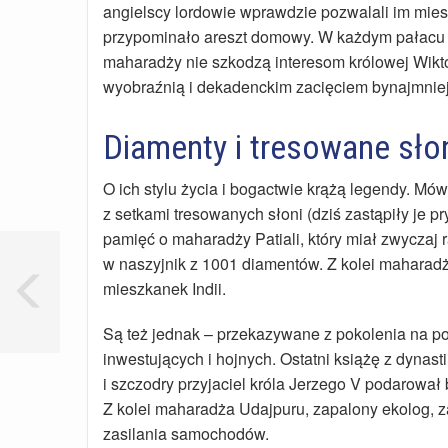
angielscy lordowie wprawdzie pozwalali im mi
przypominało areszt domowy. W każdym pałacu r
maharadży nie szkodzą interesom królowej Wiktor
wyobraźnią i dekadenckim zacięciem bynajmniej 
Diamenty i tresowane sło
O ich stylu życia i bogactwie krążą legendy. Mów
z setkami tresowanych słoni (dziś zastąpiły je p
pamięć o maharadży Patiali, który miał zwyczaj 
w naszyjnik z 1001 diamentów. Z kolei maharad
mieszkanek Indii.
Są też jednak – przekazywane z pokolenia na p
inwestujących i hojnych. Ostatni książę z dynas
i szczodry przyjaciel króla Jerzego V podarował
Z kolei maharadża Udajpuru, zapalony ekolog, z
zasilania samochodów.