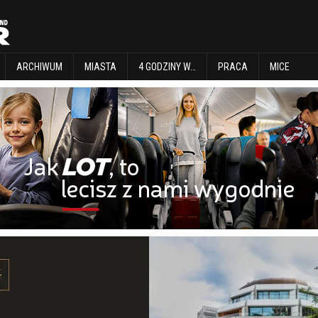
EXPLORE
ARCHIWUM
MIASTA
4 GODZINY W…
PRACA
MICE
ARCHIWUM
MIASTA
4 GODZINY W…
PRACA
MICE