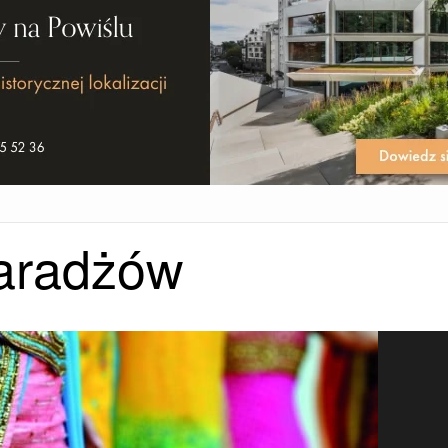
aradżów