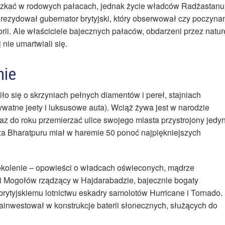
eszkać w rodowych pałacach, jednak życie władców Radżastanu
ezydował gubernator brytyjski, który obserwował czy poczyna
ii. Ale właściciele bajecznych pałaców, obdarzeni przez natur
nie umartwiali się.
nie
iło się o skrzyniach pełnych diamentów i pereł, stajniach
rywatne jeety i luksusowe auta). Wciąż żywa jest w narodzie
raz do roku przemierzać ulice swojego miasta przystrojony jedy
ża Bharatpuru miał w haremie 50 ponoć najpiękniejszych
okolenie – opowieści o władcach oświeconych, mądrze
tii Mogołów rządzący w Hajdarabadzie, bajecznie bogaty
 brytyjskiemu lotnictwu eskadry samolotów Hurricane i Tornado.
ainwestował w konstrukcje baterii słonecznych, służących do