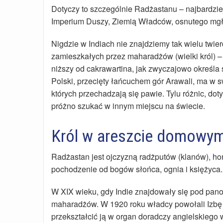
Dotyczy to szczególnie Radżastanu – najbardzi
Imperium Duszy, Ziemią Władców, osnutego mgłą
Nigdzie w Indiach nie znajdziemy tak wielu twi
zamieszkałych przez maharadżów (wielki król) – h
niższy od cakrawartina, jak zwyczajowo określa s
Polski, przecięty łańcuchem gór Arawali, ma w s
których przechadzają się pawie. Tylu różnic, do
próżno szukać w innym miejscu na świecie.
Król w areszcie domowy
Radżastan jest ojczyzną radżputów (klanów), h
pochodzenie od bogów słońca, ognia i księżyca.
W XIX wieku, gdy Indie znajdowały się pod pan
maharadżów. W 1920 roku władcy powołali Izbę
przekształcić ją w organ doradczy angielskiego w