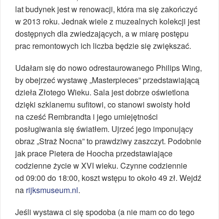
lat budynek jest w renowacji, która ma się zakończyć
w 2013 roku. Jednak wiele z muzealnych kolekcji jest
dostępnych dla zwiedzających, a w miarę postępu
prac remontowych ich liczba będzie się zwiększać.
Udałam się do nowo odrestaurowanego Philips Wing,
by obejrzeć wystawę „Masterpieces” przedstawiającą
dzieła Złotego Wieku. Sala jest dobrze oświetlona
dzięki szklanemu sufitowi, co stanowi swoisty hołd
na cześć Rembrandta i jego umiejętności
posługiwania się światłem. Ujrzeć jego imponujący
obraz „Straż Nocna” to prawdziwy zaszczyt. Podobnie
jak prace Pietera de Hoocha przedstawiające
codzienne życie w XVI wieku. Czynne codziennie
od 09:00 do 18:00, koszt wstępu to około 49 zł. Wejdź
na
rijksmuseum.nl
.
Jeśli wystawa ci się spodoba (a nie mam co do tego