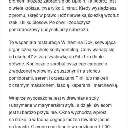
promem możesz zabrać się do IJplein. Ta podróż jest
o wiele krótsza, trwa tylko 5 minut. Kiedy wysiądziesz
z promu, skręć w prawo i idź niewielką ścieżką wzdłuż
rzeki i kilku bloków. Po chwili zobaczysz
pomarańczowy budynek przy nabrzeżu.
To wspaniała restauracja Wilhemina-Dok, serwująca
organiczną kuchnię kontynentalną. Ceny wahają się
od około 47 zł za przystawkę do 94 zł za danie
główne. Koniecznie spróbuj pysznego carpaccio
z wędzonej wołowiny z suszonymi na słońcu
pomidorami, serem i orzeszkami Pini, lub makreli
z czarnym makaronem, fasolą, kaparami i marchewką.
Wnętrze wyposażone jest w drewniane stoły
i utrzymane w marynarskim stylu, a dzięki świecom
jest tu bardzo przytulnie. Okna wychodzą wprost
na rzekę, a w ładną pogodę można również jadać
na tarasie. Czynne codziennie w godzinach 11:00 –