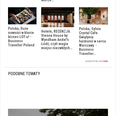
Morze…
Polska, Duże
Polska, Sylvia
Hotele, RECENZJA.
nowości w klasie
Crystal Cafe.
Vienna House by
biznes LOT-u! -
Świątynia
Wyndham Andel's
Business
harmonii w sercu
Łódź, czyli magia
Traveller Poland
Warszawy -
miejsc niezwkłych…
Business
Traveller…
PODOBNE TEMATY