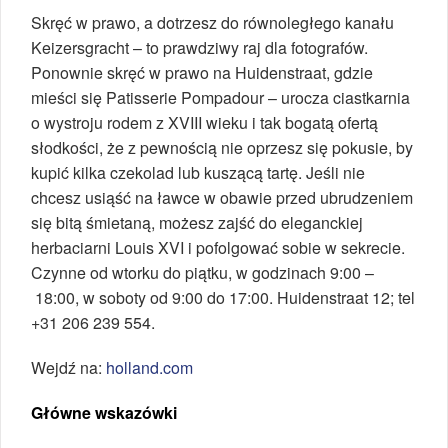
Skręć w prawo, a dotrzesz do równoległego kanału
Keizersgracht – to prawdziwy raj dla fotografów.
Ponownie skręć w prawo na Huidenstraat, gdzie
mieści się Patisserie Pompadour – urocza ciastkarnia
o wystroju rodem z XVIII wieku i tak bogatą ofertą
słodkości, że z pewnością nie oprzesz się pokusie, by
kupić kilka czekolad lub kuszącą tartę. Jeśli nie
chcesz usiąść na ławce w obawie przed ubrudzeniem
się bitą śmietaną, możesz zajść do eleganckiej
herbaciarni Louis XVI i pofolgować sobie w sekrecie.
Czynne od wtorku do piątku, w godzinach 9:00 –
18:00, w soboty od 9:00 do 17:00. Huidenstraat 12; tel
+31 206 239 554.
Wejdź na:
holland.com
Główne wskazówki