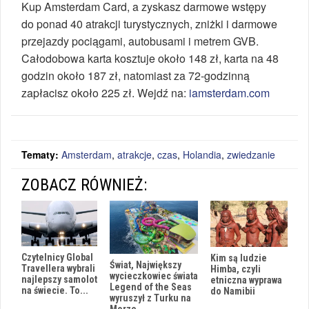
Kup Amsterdam Card, a zyskasz darmowe wstępy
do ponad 40 atrakcji turystycznych, zniżki i darmowe
przejazdy pociągami, autobusami i metrem GVB.
Całodobowa karta kosztuje około 148 zł, karta na 48
godzin około 187 zł, natomiast za 72-godzinną
zapłacisz około 225 zł. Wejdź na:
iamsterdam.com
Tematy:
Amsterdam
,
atrakcje
,
czas
,
Holandia
,
zwiedzanie
ZOBACZ RÓWNIEŻ:
Czytelnicy Global
Kim są ludzie
Świat, Największy
Travellera wybrali
Himba, czyli
wycieczkowiec świata
najlepszy samolot
etniczna wyprawa
Legend of the Seas
na świecie. To...
do Namibii
wyruszył z Turku na