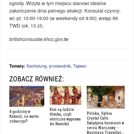
ogrody. Wizyta w tym miejscu stanowi idealne
zakończenie dnia pełnego atrakcji. Konsulat czynny:
wt.-pt. 10:00-19:00 (w weekendy od 9:00); wstęp 99
TWD (ok. 13 zł).
britishconsulate.khcc.gov.tw
Tematy:
Kaohsiung
,
przewodnik
,
Tajwan
ZOBACZ RÓWNIEŻ:
Kim są ludzie
4 godziny w
Polska, Sylvia
Himba, czyli
Katanii, co warto
Crystal Cafe.
etniczna wyprawa
zobaczyć?
Świątynia harmonii w
do Namibii
sercu Warszawy -
Business Traveller…