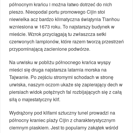
północnym krańcu i można łatwo dotrzeć do nich
pieszo. Nieopodal portu promowego Cijin stoi
niewielka acz bardzo klimatyczna świątynia Tianhou
wzniesiona w 1673 roku. To najstarszy budynek w
mieście. Wzrok przyciągają tu zwłaszcza setki
czerwonych lampionów, które razem tworzą przestrzeń
przypominającą zacienione podwórze.
Na urwisku w pobliżu północnego krańca wyspy
mieści się druga najstarsza latarnia morska na
Tajwanie. Po zejściu stromymi schodach w stronę
urwiska, naszym oczom ukaże się zapierający dech w
piersiach widok potężnych fal rozbijających się z całą
siłą o majestatyczny klif.
Wydrążony pod klifami sztuczny tunel prowadzi na
północny kraniec plaży Cijin z charakterystycznym
ciemnym piaskiem. Jest to popularny zakątek wśród