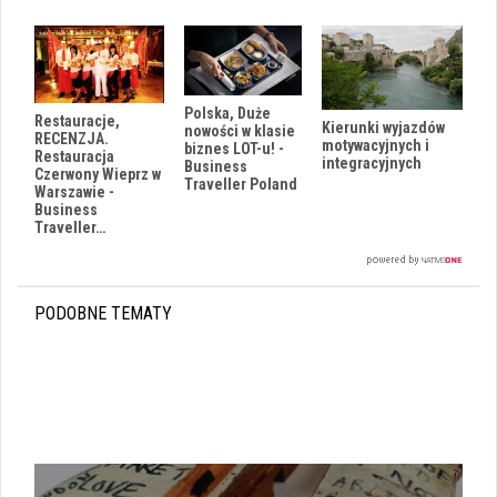
Polska, Duże
Restauracje,
Kierunki wyjazdów
nowości w klasie
RECENZJA.
motywacyjnych i
biznes LOT-u! -
Restauracja
integracyjnych
Business
Czerwony Wieprz w
Traveller Poland
Warszawie -
Business
Traveller…
PODOBNE TEMATY