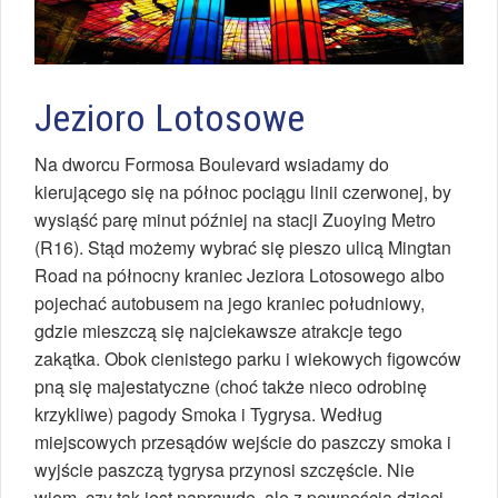
Jezioro Lotosowe
Na dworcu Formosa Boulevard wsiadamy do
kierującego się na północ pociągu linii czerwonej, by
wysiąść parę minut później na stacji Zuoying Metro
(R16). Stąd możemy wybrać się pieszo ulicą Mingtan
Road na północny kraniec Jeziora Lotosowego albo
pojechać autobusem na jego kraniec południowy,
gdzie mieszczą się najciekawsze atrakcje tego
zakątka. Obok cienistego parku i wiekowych figowców
pną się majestatyczne (choć także nieco odrobinę
krzykliwe) pagody Smoka i Tygrysa. Według
miejscowych przesądów wejście do paszczy smoka i
wyjście paszczą tygrysa przynosi szczęście. Nie
wiem, czy tak jest naprawdę, ale z pewnością dzieci