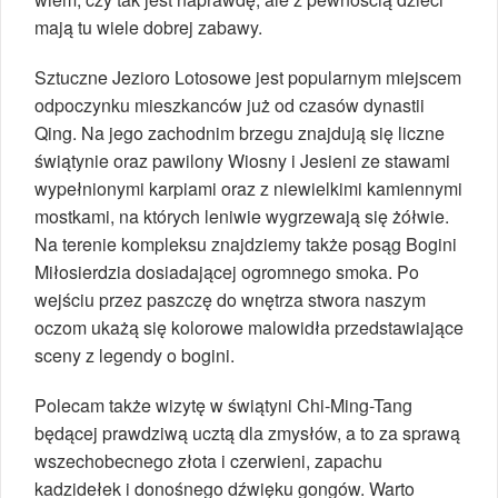
mają tu wiele dobrej zabawy.
Sztuczne Jezioro Lotosowe jest popularnym miejscem
odpoczynku mieszkanców już od czasów dynastii
Qing. Na jego zachodnim brzegu znajdują się liczne
świątynie oraz pawilony Wiosny i Jesieni ze stawami
wypełnionymi karpiami oraz z niewielkimi kamiennymi
mostkami, na których leniwie wygrzewają się żółwie.
Na terenie kompleksu znajdziemy także posąg Bogini
Miłosierdzia dosiadającej ogromnego smoka. Po
wejściu przez paszczę do wnętrza stwora naszym
oczom ukażą się kolorowe malowidła przedstawiające
sceny z legendy o bogini.
Polecam także wizytę w świątyni Chi-Ming-Tang
będącej prawdziwą ucztą dla zmysłów, a to za sprawą
wszechobecnego złota i czerwieni, zapachu
kadzidełek i donośnego dźwięku gongów. Warto