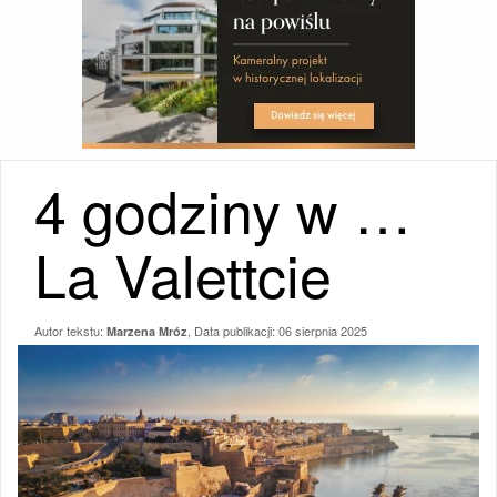
4 godziny w …
La Valettcie
Autor tekstu:
, Data publikacji:
06 sierpnia 2025
Marzena Mróz