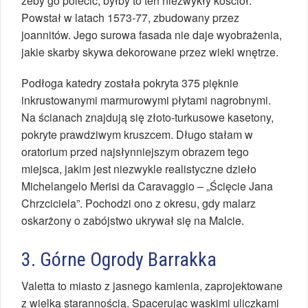
żeby go polecić, byłby to ten niezwykły kościół.
Powstał w latach 1573-77, zbudowany przez
joannitów. Jego surowa fasada nie daje wyobrażenia,
jakie skarby skywa dekorowane przez wieki wnętrze.
Podłoga katedry została pokryta 375 pięknie
inkrustowanymi marmurowymi płytami nagrobnymi.
Na ścianach znajdują się złoto-turkusowe kasetony,
pokryte prawdziwym kruszcem. Długo stałam w
oratorium przed najsłynniejszym obrazem tego
miejsca, jakim jest niezwykle realistyczne dzieło
Michelangelo Merisi da Caravaggio – „Ścięcie Jana
Chrzciciela”. Pochodzi ono z okresu, gdy malarz
oskarżony o zabójstwo ukrywał się na Malcie.
3. Górne Ogrody Barrakka
Valetta to miasto z jasnego kamienia, zaprojektowane
z wielką starannością. Spacerując wąskimi uliczkami