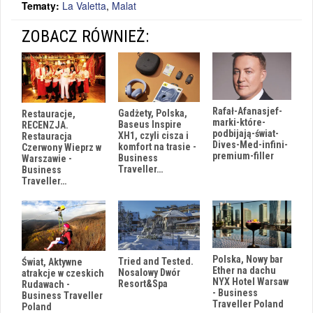
Tematy:
La Valetta
,
Malat
ZOBACZ RÓWNIEŻ:
Rafał-Afanasjef-
Gadżety, Polska,
Restauracje,
marki-które-
Baseus Inspire
RECENZJA.
podbijają-świat-
XH1, czyli cisza i
Restauracja
Dives-Med-infini-
komfort na trasie -
Czerwony Wieprz w
premium-filler
Business
Warszawie -
Traveller…
Business
Traveller…
Polska, Nowy bar
Tried and Tested.
Świat, Aktywne
Ether na dachu
Nosalowy Dwór
atrakcje w czeskich
NYX Hotel Warsaw
Resort&Spa
Rudawach -
- Business
Business Traveller
Traveller Poland
Poland