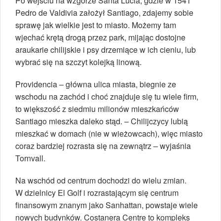
Po wejściu na wzgórze Santa Lucia, gdzie w 1541
Pedro de Valdivia założył Santiago, zdajemy sobie
sprawę jak wielkie jest to miasto. Możemy tam
wjechać krętą drogą przez park, mijając dostojne
araukarie chilijskie i psy drzemiące w ich cieniu, lub
wybrać się na szczyt kolejką linową.
Providencia – główna ulica miasta, biegnie ze
wschodu na zachód i choć znajduje się tu wiele firm,
to większość z siedmiu milionów mieszkańców
Santiago mieszka daleko stąd. – Chilijczycy lubią
mieszkać w domach (nie w wieżowcach), więc miasto
coraz bardziej rozrasta się na zewnątrz – wyjaśnia
Tornvall.
Na wschód od centrum dochodzi do wielu zmian.
W dzielnicy El Golf i rozrastającym się centrum
finansowym znanym jako Sanhattan, powstaje wiele
nowych budynków. Costanera Centre to kompleks