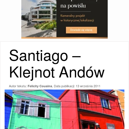
Santiago –
Klejnot Andów
Autor tekstu:
, Data publikacji:
13 września 2011
Felicity Cousins