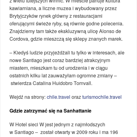
z wielu tutejszych winnic. W mieście panuje kultura
kawiarniana, a liczne muzea i wybudowany przez
Brytyjczyków rynek główny z restauracjami
oferującymi świeże ryby, są równie godne polecenia.
Znajdziemy tam także ekskluzywną ulicę Alonso de
Cordova, gdzie mieszczą się sklepy znanych marek.
– Kiedyś ludzie przyjeżdżali tu tylko w interesach, ale
nowe Santiago jest coraz bardziej atrakcyjnym
miastem, mieszkam tu od urodzenia i w ciągu
ostatnich kilku lat zauważyłam ogromne zmiany –
stwierdza Catalina Huidobro Tornvall.
Wejdź na strony:
chile.travel
oraz
turismochile.travel
Gdzie zatrzymać się na Sanhattanie
W Hotel sieci W jest jednym z najmłodszych
w Santiago – został otwarty w 2009 roku i ma 196