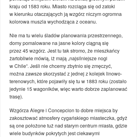
kraju od 1583 roku. Miasto rozciąga się od zatoki
w kierunku otaczających ją wzgórz niczym ogromna
kolorowa muszla wychodząca z oceanu.
Nie ma tu wielu śladów planowania przestrzennego,
domy pomalowane na jasne kolory ciągną się
przez 45 wzgórz. Jest tu tak stromo, że mieszkańcy
żartobliwie mówią, iż mają „najsilniejsze nogi
w Chile”. Jeśli nie chcemy zbytnio się zmęczyć,
można zawsze skorzystać z jednej z kolejek linowo-
terenowych, które pojawiły się tu w 1883 roku (zostało
jedynie 15 wagoników, więc warto dobrze zaplanować
trasę).
Wzgórza Alegre i Concepcion to dobre miejsca by
zakosztować atmosfery cygańskiego miasteczka, gdyż
są one położone tuż nad starym centrum miasta, gdzie
wiele budynków pokrytych jest ciekawymi