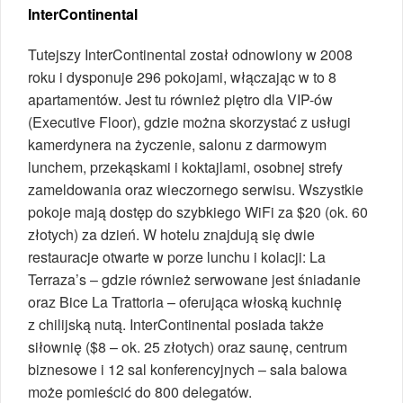
InterContinental
Tutejszy InterContinental został odnowiony w 2008
roku i dysponuje 296 pokojami, włączając w to 8
apartamentów. Jest tu również piętro dla VIP-ów
(Executive Floor), gdzie można skorzystać z usługi
kamerdynera na życzenie, salonu z darmowym
lunchem, przekąskami i koktajlami, osobnej strefy
zameldowania oraz wieczornego serwisu. Wszystkie
pokoje mają dostęp do szybkiego WiFi za $20 (ok. 60
złotych) za dzień. W hotelu znajdują się dwie
restauracje otwarte w porze lunchu i kolacji: La
Terraza’s – gdzie również serwowane jest śniadanie
oraz Bice La Trattoria – oferująca włoską kuchnię
z chilijską nutą. InterContinental posiada także
siłownię ($8 – ok. 25 złotych) oraz saunę, centrum
biznesowe i 12 sal konferencyjnych – sala balowa
może pomieścić do 800 delegatów.