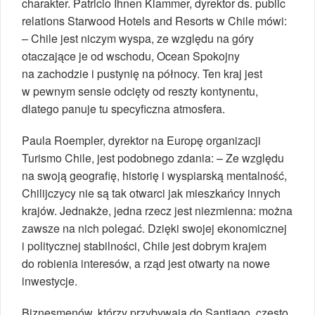
charakter. Patricio Ihnen Klammer, dyrektor ds. public
relations Starwood Hotels and Resorts w Chile mówi:
– Chile jest niczym wyspa, ze względu na góry
otaczające je od wschodu, Ocean Spokojny
na zachodzie i pustynię na północy. Ten kraj jest
w pewnym sensie odcięty od reszty kontynentu,
dlatego panuje tu specyficzna atmosfera.
Paula Roempler, dyrektor na Europę organizacji
Turismo Chile, jest podobnego zdania: – Ze względu
na swoją geografię, historię i wyspiarską mentalność,
Chilijczycy nie są tak otwarci jak mieszkańcy innych
krajów. Jednakże, jedna rzecz jest niezmienna: można
zawsze na nich polegać. Dzięki swojej ekonomicznej
i politycznej stabilności, Chile jest dobrym krajem
do robienia interesów, a rząd jest otwarty na nowe
inwestycje.
Biznesmenów, którzy przybywają do Santiago, często