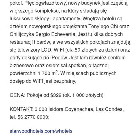
pokoi. Pięciogwiazdkowy, nowy budynek jest częścią
większego kompleksu, na który składają się
luksusowe sklepy i apartamenty. Wnętrza hotelu są
dziełem nowojorskiego projektanta Tony’ego Chi oraz
Chilijczyka Sergio Echeverria. Jest tu kilka dobrych
restauracji i barów, a we wszystkich pokojach znajdują
się telewizory LCD, WiFi (ok. 50 złotych za dzień) oraz
porty dokujące do iPodów. Jest tam również centrum
biznesowe oraz osiem sal spotkań, o łącznej
2
powierzchni 1 700 m
. W miejscach publicznych
dostęp do WiFi jest bezpłatny.
CENA: Pokoje od $329 (ok. 1 000 złotych)
KONTAKT: 3 000 Isidora Goyenechea, Las Condes,
tel. 56 2770 0000;
starwoodhotels.com/whotels