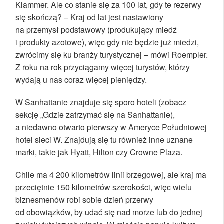
Klammer. Ale co stanie się za 100 lat, gdy te rezerwy
się skończą? – Kraj od lat jest nastawiony
na przemysł podstawowy (produkujący miedź
i produkty azotowe), więc gdy nie będzie już miedzi,
zwrócimy się ku branży turystycznej – mówi Roempler.
Z roku na rok przyciągamy więcej turystów, którzy
wydają u nas coraz więcej pieniędzy.
W Sanhattanie znajduje się sporo hoteli (zobacz
sekcję „Gdzie zatrzymać się na Sanhattanie),
a niedawno otwarto pierwszy w Ameryce Południowej
hotel sieci W. Znajdują się tu również inne uznane
marki, takie jak Hyatt, Hilton czy Crowne Plaza.
Chile ma 4 200 kilometrów linii brzegowej, ale kraj ma
przeciętnie 150 kilometrów szerokości, więc wielu
biznesmenów robi sobie dzień przerwy
od obowiązków, by udać się nad morze lub do jednej