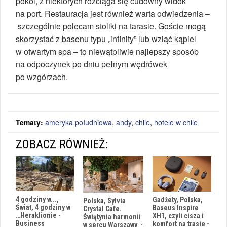
pokoi, z niektórych rozciąga się cudowny widok
na port. Restauracja jest również warta odwiedzenia –
szczególnie polecam stoliki na tarasie. Goście mogą
skorzystać z basenu typu „infinity” lub wziąć kąpiel
w otwartym spa – to niewątpliwie najlepszy sposób
na odpoczynek po dniu pełnym wędrówek
po wzgórzach.
Tematy:
ameryka południowa
,
andy
,
chile
,
hotele w chile
ZOBACZ RÓWNIEŻ:
4 godziny w...,
Gadżety, Polska,
Polska, Sylvia
Świat, 4 godziny w
Baseus Inspire
Crystal Cafe.
…Heraklionie -
XH1, czyli cisza i
Świątynia harmonii
Business
komfort na trasie -
w sercu Warszawy -