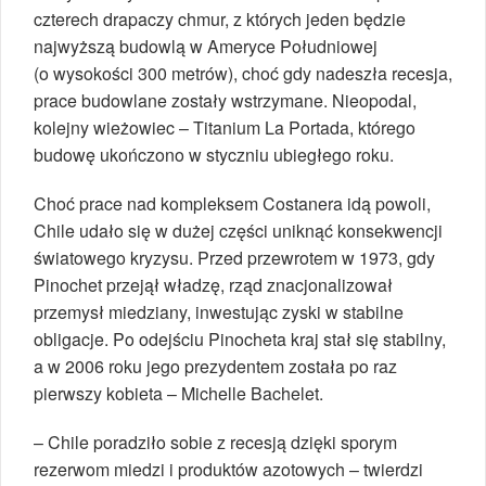
czterech drapaczy chmur, z których jeden będzie
najwyższą budowlą w Ameryce Południowej
(o wysokości 300 metrów), choć gdy nadeszła recesja,
prace budowlane zostały wstrzymane. Nieopodal,
kolejny wieżowiec – Titanium La Portada, którego
budowę ukończono w styczniu ubiegłego roku.
Choć prace nad kompleksem Costanera idą powoli,
Chile udało się w dużej części uniknąć konsekwencji
światowego kryzysu. Przed przewrotem w 1973, gdy
Pinochet przejął władzę, rząd znacjonalizował
przemysł miedziany, inwestując zyski w stabilne
obligacje. Po odejściu Pinocheta kraj stał się stabilny,
a w 2006 roku jego prezydentem została po raz
pierwszy kobieta – Michelle Bachelet.
– Chile poradziło sobie z recesją dzięki sporym
rezerwom miedzi i produktów azotowych – twierdzi