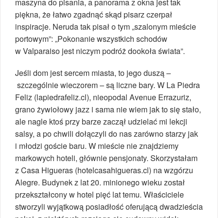
maszyna do pisania, a panorama z okna jest tak
piękna, że łatwo zgadnąć skąd pisarz czerpał
inspiracje. Neruda tak pisał o tym „szalonym mieście
portowym”: „Pokonanie wszystkich schodów
w Valparaiso jest niczym podróż dookoła świata”.
Jeśli dom jest sercem miasta, to jego duszą –
szczególnie wieczorem – są liczne bary. W La Piedra
Feliz (lapiedrafeliz.cl), nieopodal Avenue Errazuriz,
grano żywiołowy jazz i sama nie wiem jak to się stało,
ale nagle ktoś przy barze zaczął udzielać mi lekcji
salsy, a po chwili dołączyli do nas zarówno starzy jak
i młodzi goście baru. W mieście nie znajdziemy
markowych hoteli, głównie pensjonaty. Skorzystałam
z Casa Higueras (hotelcasahigueras.cl) na wzgórzu
Alegre. Budynek z lat 20. minionego wieku został
przekształcony w hotel pięć lat temu. Właściciele
stworzyli wyjątkową posiadłość oferującą dwadzieścia