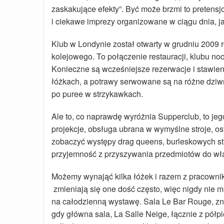
zaskakujące efekty”. Być może brzmi to pretens
i ciekawe imprezy organizowane w ciągu dnia, ja
Klub w Londynie został otwarty w grudniu 2009 ro
kolejowego. To połączenie restauracji, klubu noc
Konieczne są wcześniejsze rezerwacje i stawienie
łóżkach, a potrawy serwowane są na różne dziw
po puree w strzykawkach.
Ale to, co naprawdę wyróżnia Supperclub, to jego
projekcje, obsługa ubrana w wymyślne stroje, ost
zobaczyć występy drag queens, burleskowych str
przyjemność z przyszywania przedmiotów do wła
Możemy wynająć kilka łóżek i razem z pracowni
zmieniają się one dość często, więc nigdy nie 
na całodzienną wystawę. Sala Le Bar Rouge, znaj
gdy główna sala, La Salle Neige, łącznie z półp