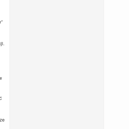
w”
ji.
w
ć
rze