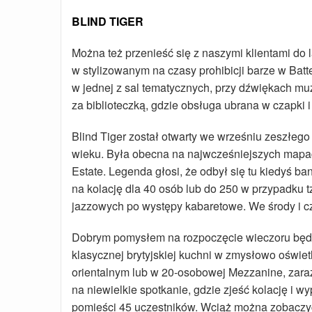
BLIND TIGER
Można też przenieść się z naszymi klientami do 
w stylizowanym na czasy prohibicji barze w Bat
w jednej z sal tematycznych, przy dźwiękach muzy
za biblioteczką, gdzie obsługa ubrana w czapki i
Blind Tiger został otwarty we wrześniu zeszłego
wieku. Była obecna na najwcześniejszych mapa
Estate. Legenda głosi, że odbył się tu kiedyś ba
na kolację dla 40 osób lub do 250 w przypadku t
jazzowych po występy kabaretowe. We środy i c
Dobrym pomysłem na rozpoczęcie wieczoru będz
klasycznej brytyjskiej kuchni w zmysłowo oświet
orientalnym lub w 20-osobowej Mezzanine, zaraz
na niewielkie spotkanie, gdzie zjeść kolację i w
pomieści 45 uczestników. Wciąż można zobaczyć