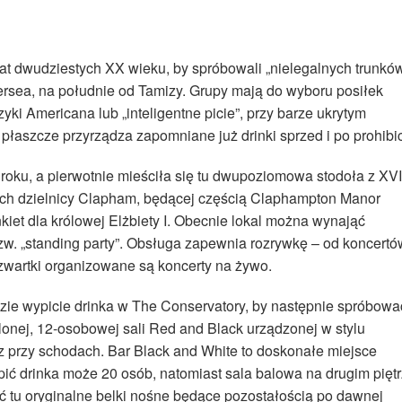
lat dwudziestych XX wieku, by spróbowali „nielegalnych trunkó
tersea, na południe od Tamizy. Grupy mają do wyboru posiłek
ki Americana lub „inteligentne picie”, przy barze ukrytym
 płaszcze przyrządza zapomniane już drinki sprzed i po prohibic
 roku, a pierwotnie mieściła się tu dwupoziomowa stodoła z XVI
ch dzielnicy Clapham, będącej częścią Claphampton Manor
nkiet dla królowej Elżbiety I. Obecnie lokal można wynająć
zw. „standing party”. Obsługa zapewnia rozrywkę – od koncertó
zwartki organizowane są koncerty na żywo.
ie wypicie drinka w The Conservatory, by następnie spróbowa
lonej, 12-osobowej sali Red and Black urządzonej w stylu
 przy schodach. Bar Black and White to doskonałe miejsce
ypić drinka może 20 osób, natomiast sala balowa na drugim pięt
 tu oryginalne belki nośne będące pozostałością po dawnej