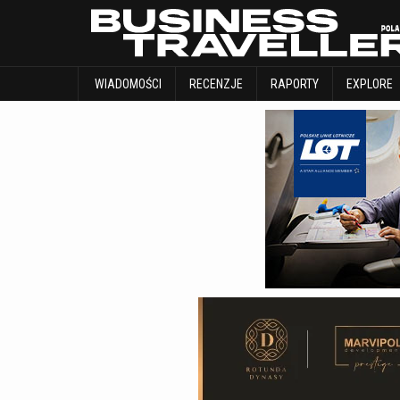
WIADOMOŚCI
RECENZJE
RAPORTY
WIADOMOŚCI
RECENZJE
RAPORTY
EXPLORE