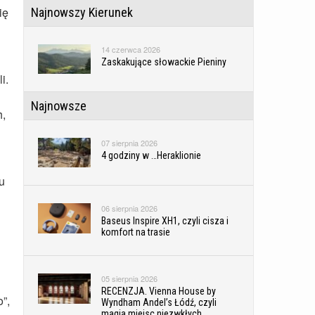
ię
Najnowszy Kierunek
14 czerwca 2026
Zaskakujące słowackie Pieniny
i.
Najnowsze
h,
07 sierpnia 2026
4 godziny w …Heraklionie
u
06 sierpnia 2026
Baseus Inspire XH1, czyli cisza i
komfort na trasie
05 sierpnia 2026
RECENZJA. Vienna House by
”,
Wyndham Andel’s Łódź, czyli
magia miejsc niezwkłych