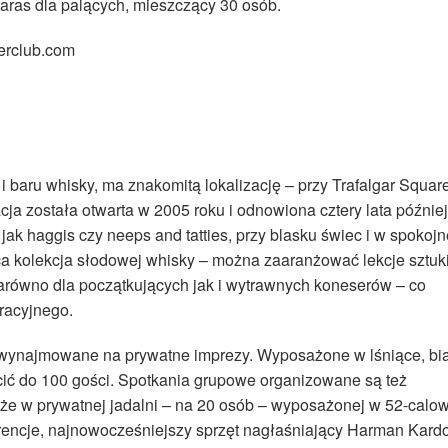
 taras dla palących, mieszczący 30 osób.
erclub.com
i baru whisky, ma znakomitą lokalizację – przy Trafalgar Square
a została otwarta w 2005 roku i odnowiona cztery lata później
 jak haggis czy neeps and tatties, przy blasku świec i w spokojn
ca kolekcja słodowej whisky – można zaaranżować lekcje sztuk
zarówno dla początkujących jak i wytrawnych koneserów – co
racyjnego.
są wynajmowane na prywatne imprezy. Wyposażone w lśniące, bi
cić do 100 gości. Spotkania grupowe organizowane są też
akże w prywatnej jadalni – na 20 osób – wyposażonej w 52-calo
erencje, najnowocześniejszy sprzęt nagłaśniający Harman Kard