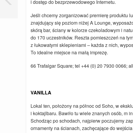
i dostęp do bezprzewodowego Internetu.
Jeśli chcemy zorganizować premierę produktu l
znajdujący się poziom niżej A Lounge, wyposażo
skórą bar, ściany w kolorze czekoladowym i nat
do 170 uczestników. Reszta pomieszczeń na tym p
z łukowatymi sklepieniami – każda z nich, wyp
To idealne miejsce na małą imprezę.
66 Trafalgar Square; tel +44 (0) 20 7930 0066; 
VANILLA
Lokal ten, położony na północ od Soho, w eksklu
i koktajlbaru. Bawiło tu wiele znanych osób, m in
Schodząc po schodach, najpierw poczujemy zapac
ornamenty na ścianach, zachęcające do wejścia 