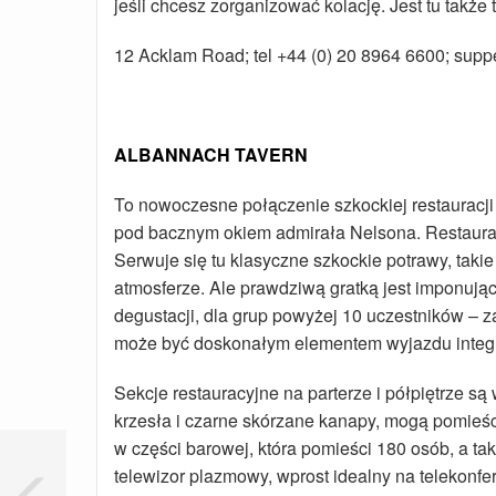
jeśli chcesz zorganizować kolację. Jest tu także
12 Acklam Road; tel +44 (0) 20 8964 6600; supp
ALBANNACH TAVERN
To nowoczesne połączenie szkockiej restauracji 
pod bacznym okiem admirała Nelsona. Restauracj
Serwuje się tu klasyczne szkockie potrawy, takie
atmosferze. Ale prawdziwą gratką jest imponują
degustacji, dla grup powyżej 10 uczestników – 
może być doskonałym elementem wyjazdu integ
Sekcje restauracyjne na parterze i półpiętrze 
krzesła i czarne skórzane kanapy, mogą pomieś
w części barowej, która pomieści 180 osób, a t
telewizor plazmowy, wprost idealny na telekonf