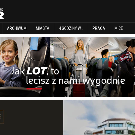
EXPLORE
ARCHIWUM
MIASTA
4 GODZINY W…
PRACA
MICE
ARCHIWUM
MIASTA
4 GODZINY W…
PRACA
MICE