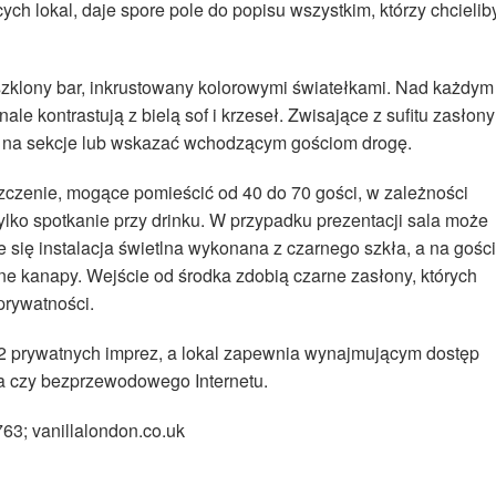
cych lokal, daje spore pole do popisu wszystkim, którzy chcielib
oszklony bar, inkrustowany kolorowymi światełkami. Nad każdym
ale kontrastują z bielą sof i krzeseł. Zwisające z sufitu zasłony
e na sekcje lub wskazać wchodzącym gościom drogę.
zczenie, mogące pomieścić od 40 do 70 gości, w zależności
ylko spotkanie przy drinku. W przypadku prezentacji sala może
e się instalacja świetlna wykonana z czarnego szkła, a na gości
e kanapy. Wejście od środka zdobią czarne zasłony, których
prywatności.
12 prywatnych imprez, a lokal zapewnia wynajmującym dostęp
ia czy bezprzewodowego Internetu.
7763; vanillalondon.co.uk