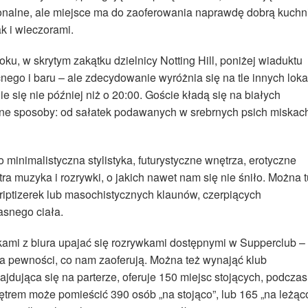
jonalne, ale miejsce ma do zaoferowania naprawdę dobrą kuchn
k i wieczorami.
ku, w skrytym zakątku dzielnicy Notting Hill, poniżej wiaduktu
nego i baru – ale zdecydowanie wyróżnia się na tle innych lokal
 się nie później niż o 20:00. Goście kładą się na białych
ne sposoby: od sałatek podawanych w srebrnych psich miskac
 minimalistyczna stylistyka, futurystyczne wnętrza, erotyczne
ra muzyka i rozrywki, o jakich nawet nam się nie śniło. Można t
iptizerek lub masochistycznych klaunów, czerpiących
snego ciała.
kami z biura upajać się rozrywkami dostępnymi w Supperclub –
ma pewności, co nam zaoferują. Można też wynająć klub
dująca się na parterze, oferuje 150 miejsc stojących, podczas
iętrem może pomieścić 390 osób „na stojąco”, lub 165 „na leżąco