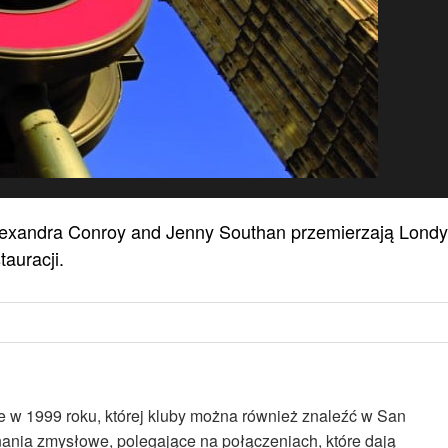
Alexandra Conroy and Jenny Southan przemierzają Lond
auracji.
e w 1999 roku, której kluby można również znaleźć w San
nania zmysłowe, polegające na połączeniach, które dają