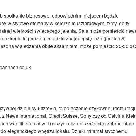
ub spotkanie biznesowe, odpowiednim miejscem będzie
ny w stylowe otomany w kolorze musztardowym, złoty, obity
uralnej wielkości świecącego jelenia. Sala może pomieścić naw
oziomie to podziemia, gdzie znajdują się loże (jest ich 5)
osażona w siedzenia obite aksamitem, może pomieścić 20-30 os
albannach.co.uk
zywnej dzielnicy Fitzrovia, to połączenie szykownej restauracji
. z News International, Credit Suisse, Sony czy od Calvina Klei
h wanilii, a po chwili naszym oczom ukażą się srebrno-białe
do eleganckiego wnętrza lokalu. Dzięki minimalistycznemu