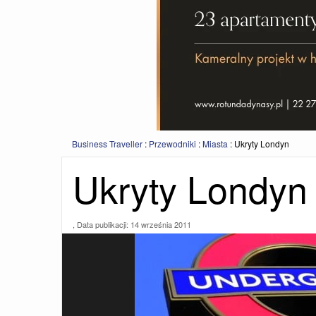
Business Traveller
:
Przewodniki
:
Miasta
:
Ukryty Londyn
Ukryty Londyn
, Data publikacji:
14 września 2011