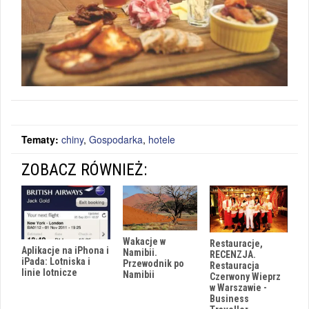
Tematy:
chiny
,
Gospodarka
,
hotele
ZOBACZ RÓWNIEŻ:
Wakacje w
Restauracje,
Aplikacje na iPhona i
Namibii.
RECENZJA.
iPada: Lotniska i
Przewodnik po
Restauracja
linie lotnicze
Namibii
Czerwony Wieprz
w Warszawie -
Business