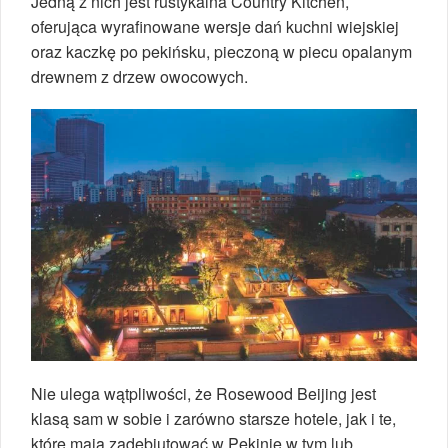
Jedną z nich jest rustykalna Country Kitchen,
oferująca wyrafinowane wersje dań kuchni wiejskiej
oraz kaczkę po pekińsku, pieczoną w piecu opalanym
drewnem z drzew owocowych.
Nie ulega wątpliwości, że Rosewood Beijing jest
klasą sam w sobie i zarówno starsze hotele, jak i te,
które mają zadebiutować w Pekinie w tym lub