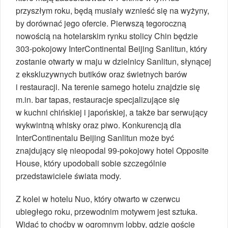
przyszłym roku, będą musiały wznieść się na wyżyny,
by dorównać jego ofercie. Pierwszą tegoroczną
nowością na hotelarskim rynku stolicy Chin będzie
303-pokojowy InterContinental Beijing Sanlitun, który
zostanie otwarty w maju w dzielnicy Sanlitun, słynącej
z ekskluzywnych butików oraz świetnych barów
i restauracji. Na terenie samego hotelu znajdzie się
m.in. bar tapas, restauracje specjalizujące się
w kuchni chińskiej i japońskiej, a także bar serwujący
wykwintną whisky oraz piwo. Konkurencją dla
InterContinentalu Beijing Sanlitun może być
znajdujący się nieopodal 99-pokojowy hotel Opposite
House, który upodobali sobie szczególnie
przedstawiciele świata mody.
Z kolei w hotelu Nuo, który otwarto w czerwcu
ubiegłego roku, przewodnim motywem jest sztuka.
Widać to choćby w ogromnym lobby, gdzie goście