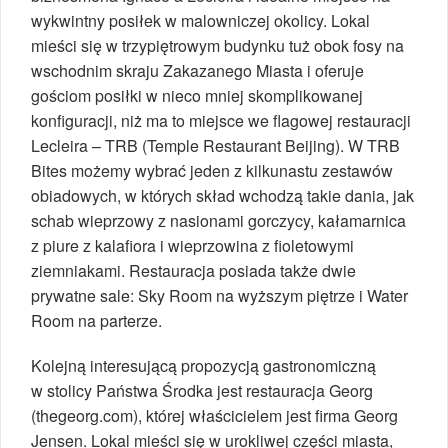
wykwintny posiłek w malowniczej okolicy. Lokal
mieści się w trzypiętrowym budynku tuż obok fosy na
wschodnim skraju Zakazanego Miasta i oferuje
gościom posiłki w nieco mniej skomplikowanej
konfiguracji, niż ma to miejsce we flagowej restauracji
Lecleira – TRB (Temple Restaurant Beijing). W TRB
Bites możemy wybrać jeden z kilkunastu zestawów
obiadowych, w których skład wchodzą takie dania, jak
schab wieprzowy z nasionami gorczycy, kałamarnica
z piure z kalafiora i wieprzowina z fioletowymi
ziemniakami. Restauracja posiada także dwie
prywatne sale: Sky Room na wyższym piętrze i Water
Room na parterze.
Kolejną interesującą propozycją gastronomiczną
w stolicy Państwa Środka jest restauracja Georg
(thegeorg.com), której właścicielem jest firma Georg
Jensen. Lokal mieści się w urokliwej części miasta,