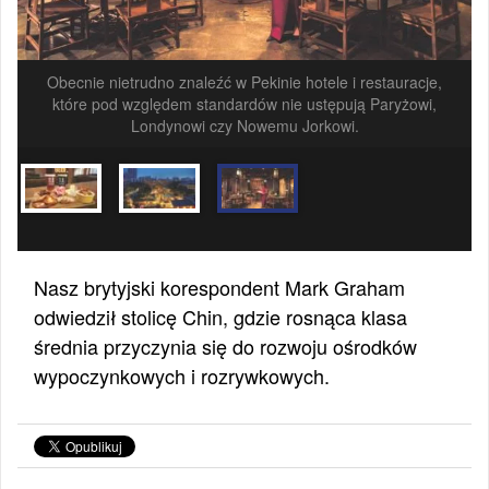
Obecnie nietrudno znaleźć w Pekinie hotele i restauracje,
które pod względem standardów nie ustępują Paryżowi,
Londynowi czy Nowemu Jorkowi.
Nasz brytyjski korespondent Mark Graham
odwiedził stolicę Chin, gdzie rosnąca klasa
średnia przyczynia się do rozwoju ośrodków
wypoczynkowych i rozrywkowych.