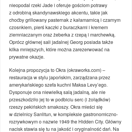
nieopodal rzeki Jade i oferuje gościom potrawy
z odrobiną skandynawskiego akcentu, takie jak
choćby grillowany pasternak z kałamarnicą i czarnym
czosnkiem, pierś kaczki z buraczkami i kremem
ziemniaczanym oraz żeberka z rzepą i marchewką.
Oprócz głównej sali jadalnej Georg posiada także
kilka mniejszych, które można zarezerwować na
prywatne okazje.
Kolejna propozycja to Okra (okraworks.com) –
restauracja w stylu japońskim, zarządzana przez
amerykańskiego szefa kuchni Maksa Levy’ego.
Dysponuje ona niewielką salą jadalną, ale nie
przeszkodziło jej to w podbiciu serc (i żołądków)
rzeszy pekińskich smakoszy. Okra mieści się
w dzielnicy Sanlitun, w kompleksie gastronomiczno-
rozrywkowym o nazwie 1949 the Hidden City. Główny
nacisk stawia się tu na jakość i oryginalność dań. Na