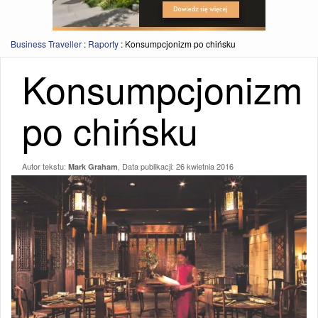
Business Traveller
:
Raporty
:
Konsumpcjonizm po chińsku
Konsumpcjonizm
po chińsku
Autor tekstu:
, Data publikacji:
26 kwietnia 2016
Mark Graham