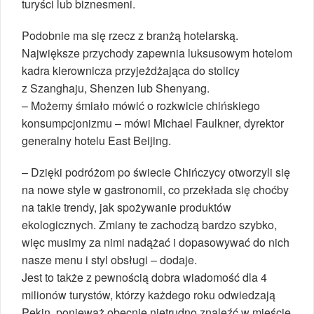
turyści lub biznesmeni.
Podobnie ma się rzecz z branżą hotelarską.
Największe przychody zapewnia luksusowym hotelom
kadra kierownicza przyjeżdżająca do stolicy
z Szanghaju, Shenzen lub Shenyang.
– Możemy śmiało mówić o rozkwicie chińskiego
konsumpcjonizmu – mówi Michael Faulkner, dyrektor
generalny hotelu East Beijing.
– Dzięki podróżom po świecie Chińczycy otworzyli się
na nowe style w gastronomii, co przekłada się choćby
na takie trendy, jak spożywanie produktów
ekologicznych. Zmiany te zachodzą bardzo szybko,
więc musimy za nimi nadążać i dopasowywać do nich
nasze menu i styl obsługi – dodaje.
Jest to także z pewnością dobra wiadomość dla 4
milionów turystów, którzy każdego roku odwiedzają
Pekin, ponieważ obecnie nietrudno znaleźć w mieście