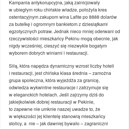
Kampania antykorupcyjna, jaką zainicjowały
w ubiegłym roku chińskie władze, położyła kres
ostentacyjnym zakupom wina Lafite po 8888 dolarów
za butelkę i ogromnym bankietom z dziesiątkami
egzotycznych potraw. Jednak nieco mniej oderwani od
rzeczywistości mieszkańcy Pekinu mogą obecnie, jak
nigdy wcześniej, cieszyć się niezwykle bogatym
wyborem dobrych winiarni i restauracji.
Siłą, która napędza dynamiczny wzrost liczby hoteli
i restauracji, jest chińska klasa średnia – zamożna
grupa społeczna, która wyjeżdża za granicę,
odwiedza wykwintne restauracje i zatrzymuje się
w eleganckich hotelach. Jeśli zajrzymy dziś do
jakiejkolwiek dobrej restauracji w Pekinie,
to zapewne nie umknie naszej uwadze to, że
w większości jej klientelę stanowią mieszkańcy
stolicy, a nie – jak dawniej bywało – zagraniczni