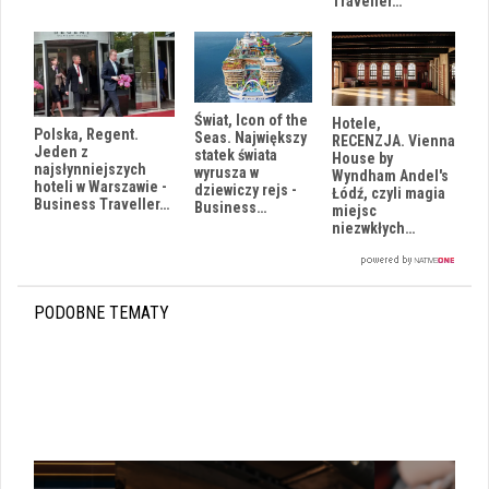
Traveller…
Świat, Icon of the
Hotele,
Polska, Regent.
Seas. Największy
RECENZJA. Vienna
Jeden z
statek świata
House by
najsłynniejszych
wyrusza w
Wyndham Andel's
hoteli w Warszawie -
dziewiczy rejs -
Łódź, czyli magia
Business Traveller…
Business…
miejsc
niezwkłych…
PODOBNE TEMATY