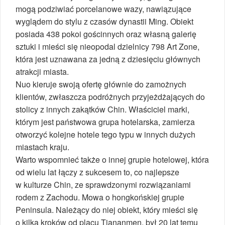
mogą podziwiać porcelanowe wazy, nawiązujące
wyglądem do stylu z czasów dynastii Ming. Obiekt
posiada 438 pokoi gościnnych oraz własną galerię
sztuki i mieści się nieopodal dzielnicy 798 Art Zone,
która jest uznawana za jedną z dziesięciu głównych
atrakcji miasta.
Nuo kieruje swoją ofertę głównie do zamożnych
klientów, zwłaszcza podróżnych przyjeżdżających do
stolicy z innych zakątków Chin. Właściciel marki,
którym jest państwowa grupa hotelarska, zamierza
otworzyć kolejne hotele tego typu w innych dużych
miastach kraju.
Warto wspomnieć także o innej grupie hotelowej, która
od wielu lat łączy z sukcesem to, co najlepsze
w kulturze Chin, ze sprawdzonymi rozwiązaniami
rodem z Zachodu. Mowa o hongkońskiej grupie
Peninsula. Należący do niej obiekt, który mieści się
o kilka kroków od placu Tiananmen, był 20 lat temu