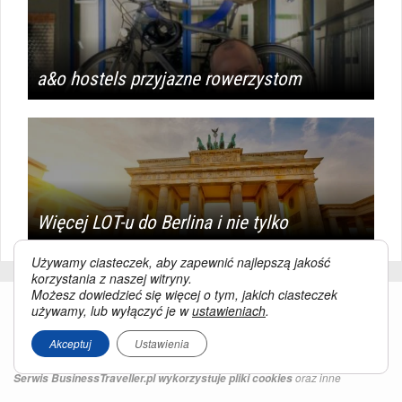
a&o hostels przyjazne rowerzystom
Więcej LOT-u do Berlina i nie tylko
Używamy ciasteczek, aby zapewnić najlepszą jakość
korzystania z naszej witryny.
Możesz dowiedzieć się więcej o tym, jakich ciasteczek
używamy, lub wyłączyć je w
ustawieniach
.
Akceptuj
Ustawienia
oraz inne
Serwis BusinessTraveller.pl wykorzystuje pliki cookies
technologie o analogicznym charakterze, przede wszystkim w celu