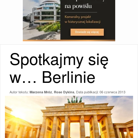
Spotkajmy się
w… Berlinie
Autor tekstu:
,
, Data publikacji:
06 czerwca 2013
Marzena Mróz
Rose Dykins