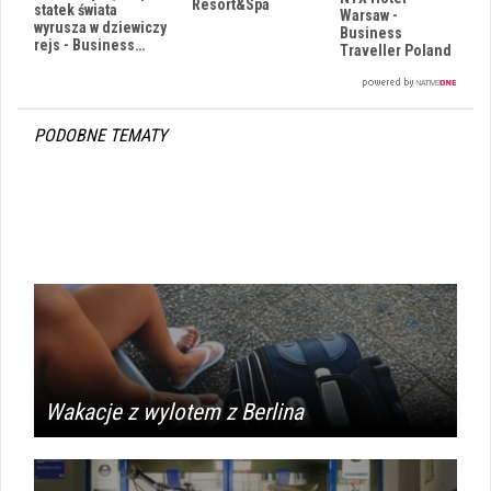
i
Resort&Spa
statek świata
Warsaw -
wyrusza w dziewiczy
Business
rejs - Business…
Traveller Poland
PODOBNE TEMATY
Wakacje z wylotem z Berlina