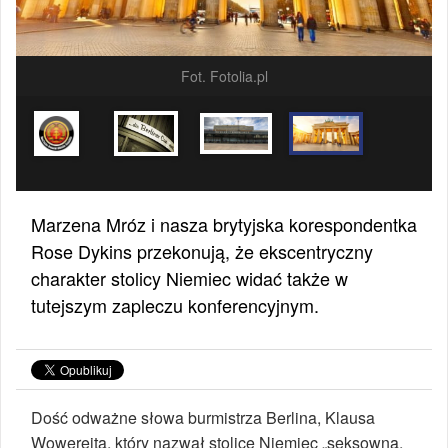
Fot. Fotolia.pl
Marzena Mróz i nasza brytyjska korespondentka
Rose Dykins przekonują, że ekscentryczny
charakter stolicy Niemiec widać także w
tutejszym zapleczu konferencyjnym.
Dość odważne słowa burmistrza Berlina, Klausa
Wowereita, który nazwał stolicę Niemiec „seksowną,