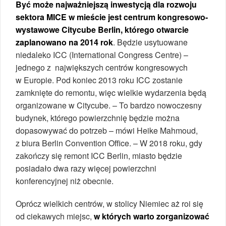
Być może najważniejszą inwestycją dla rozwoju
sektora MICE w mieście jest centrum kongresowo-
wystawowe Citycube Berlin, którego otwarcie
zaplanowano na 2014 rok
. Będzie usytuowane
niedaleko ICC (International Congress Centre) –
jednego z największych centrów kongresowych
w Europie. Pod koniec 2013 roku ICC zostanie
zamknięte do remontu, więc wielkie wydarzenia będą
organizowane w Citycube. – To bardzo nowoczesny
budynek, którego powierzchnię będzie można
dopasowywać do potrzeb – mówi Heike Mahmoud,
z biura Berlin Convention Office. – W 2018 roku, gdy
zakończy się remont ICC Berlin, miasto będzie
posiadało dwa razy więcej powierzchni
konferencyjnej niż obecnie.
Oprócz wielkich centrów, w stolicy Niemiec aż roi się
od ciekawych miejsc,
w których warto zorganizować