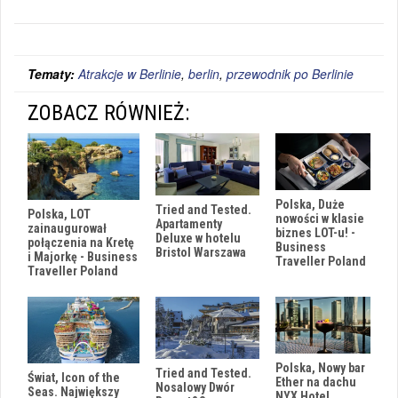
Tematy:
Atrakcje w Berlinie
,
berlin
,
przewodnik po Berlinie
ZOBACZ RÓWNIEŻ:
Polska, Duże
Tried and Tested.
Polska, LOT
nowości w klasie
Apartamenty
zainaugurował
biznes LOT-u! -
Deluxe w hotelu
połączenia na Kretę
Business
Bristol Warszawa
i Majorkę - Business
Traveller Poland
Traveller Poland
Polska, Nowy bar
Tried and Tested.
Świat, Icon of the
Ether na dachu
Nosalowy Dwór
Seas. Największy
NYX Hotel