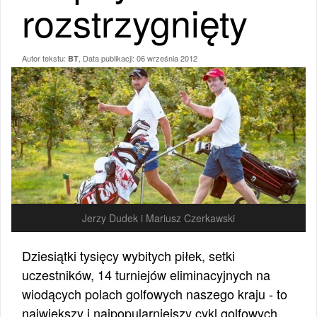
rozstrzygnięty
Autor tekstu:
, Data publikacji:
06 września 2012
BT
Jerzy Dudek i Mariusz Czerkawski
Dziesiątki tysięcy wybitych piłek, setki
uczestników, 14 turniejów eliminacyjnych na
wiodących polach golfowych naszego kraju - to
największy i najpopularniejszy cykl golfowych