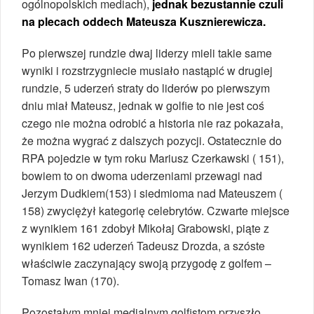
ogólnopolskich mediach),
jednak bezustannie czuli
na plecach oddech Mateusza Kusznierewicza.
Po pierwszej rundzie dwaj liderzy mieli takie same
wyniki i rozstrzygniecie musiało nastąpić w drugiej
rundzie, 5 uderzeń straty do liderów po pierwszym
dniu miał Mateusz, jednak w golfie to nie jest coś
czego nie można odrobić a historia nie raz pokazała,
że można wygrać z dalszych pozycji. Ostatecznie do
RPA pojedzie w tym roku Mariusz Czerkawski ( 151),
bowiem to on dwoma uderzeniami przewagi nad
Jerzym Dudkiem(153) i siedmioma nad Mateuszem (
158) zwyciężył kategorię celebrytów. Czwarte miejsce
z wynikiem 161 zdobył Mikołaj Grabowski, piąte z
wynikiem 162 uderzeń Tadeusz Drozda, a szóste
właściwie zaczynający swoją przygodę z golfem –
Tomasz Iwan (170).
Pozostałym mniej medialnym golfistom przyszło