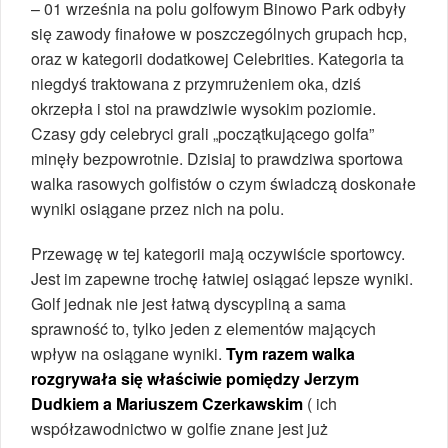
– 01 września na polu golfowym Binowo Park odbyły
się zawody finałowe w poszczególnych grupach hcp,
oraz w kategorii dodatkowej Celebrities. Kategoria ta
niegdyś traktowana z przymrużeniem oka, dziś
okrzepła i stoi na prawdziwie wysokim poziomie.
Czasy gdy celebryci grali „początkującego golfa”
minęły bezpowrotnie. Dzisiaj to prawdziwa sportowa
walka rasowych golfistów o czym świadczą doskonałe
wyniki osiągane przez nich na polu.
Przewagę w tej kategorii mają oczywiście sportowcy.
Jest im zapewne trochę łatwiej osiągać lepsze wyniki.
Golf jednak nie jest łatwą dyscypliną a sama
sprawność to, tylko jeden z elementów mających
wpływ na osiągane wyniki.
Tym razem walka
rozgrywała się właściwie pomiędzy Jerzym
Dudkiem a Mariuszem Czerkawskim
( ich
współzawodnictwo w golfie znane jest już