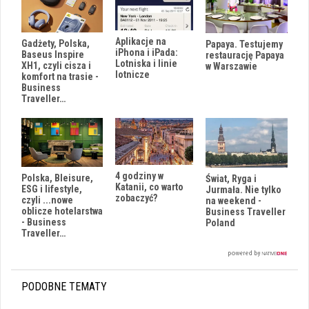
Aplikacje na
Gadżety, Polska,
Papaya. Testujemy
iPhona i iPada:
Baseus Inspire
restaurację Papaya
Lotniska i linie
XH1, czyli cisza i
w Warszawie
lotnicze
komfort na trasie -
Business
Traveller…
4 godziny w
Polska, Bleisure,
Świat, Ryga i
Katanii, co warto
ESG i lifestyle,
Jurmała. Nie tylko
zobaczyć?
czyli ...nowe
na weekend -
oblicze hotelarstwa
Business Traveller
- Business
Poland
Traveller…
PODOBNE TEMATY