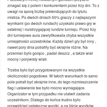
zmagać się z polem i konkurentami przez trzy dni. To z
uwagi na sporą liczbę pretendujących do tytułu
mistrza. Po dwóch dniach 50% graczy z najlepszymi
wynikami (po dwóch rundach) uzyskało prawo gry w
ostatniej i rozstrzygającej rundzie turnieju. Przez trzy
dni turniejowe aura zweryfikowała chyba wszystkie
umiejętności uczestników. Każdy dzień gry był inny ,
nawet pory dnia potrafiły być skrajnie różne. Na
przemian było gorąco , padał deszcz , a także wiał
mocny i porywisty wiatr.
Trzeba było być przygotowanym na wszystkie
okoliczności pogodowe. W takich warunkach to samo
pole potrafi być skrajnie inne, do tego rozmieszczenie
flag i ustawienie tee było mocno wymagające.
Organizator w tym przypadku nie ułatwił zadania
uczestnikom. Dlatego do końca trudno było
przewidzieć ostateczne wyniki ,a na liście wyników