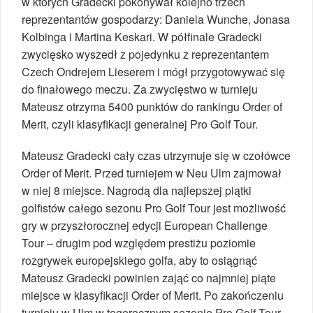
w których Gradecki pokonywał kolejno trzech
reprezentantów gospodarzy: Daniela Wunche, Jonasa
Kolbinga i Martina Keskari. W półfinale Gradecki
zwycięsko wyszedł z pojedynku z reprezentantem
Czech Ondrejem Lieserem i mógł przygotowywać się
do finałowego meczu. Za zwycięstwo w turnieju
Mateusz otrzyma 5400 punktów do rankingu Order of
Merit, czyli klasyfikacji generalnej Pro Golf Tour.
Mateusz Gradecki cały czas utrzymuje się w czołówce
Order of Merit. Przed turniejem w Neu Ulm zajmował
w niej 8 miejsce. Nagrodą dla najlepszej piątki
golfistów całego sezonu Pro Golf Tour jest możliwość
gry w przyszłorocznej edycji European Challenge
Tour – drugim pod względem prestiżu poziomie
rozgrywek europejskiego golfa, aby to osiągnąć
Mateusz Gradecki powinien zająć co najmniej piąte
miejsce w klasyfikacji Order of Merit. Po zakończeniu
turnieju w Ulm w tegorocznym sezonie Pro Golf Tour