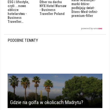
Rafał-Afanasjef-
ESG i lifestyle,
Ether na dachu
marki-które-
czyli ...nowe
NYX Hotel Warsaw
podbijają-świat-
oblicze
- Business
Dives-Med-infini-
hotelarstwa -
Traveller Poland
premium-filler
Business
Traveller…
PODOBNE TEMATY
Gdzie na golfa w okolicach Madrytu?