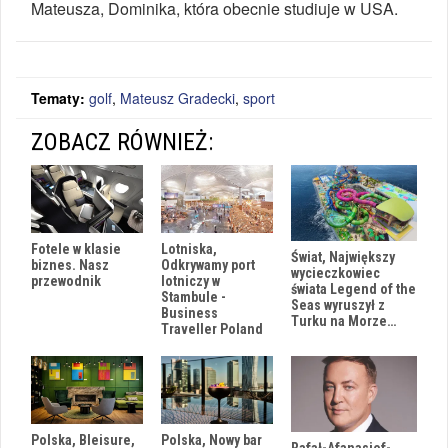
Mateusza, Dominika, która obecnie studiuje w USA.
Tematy:
golf
,
Mateusz Gradecki
,
sport
ZOBACZ RÓWNIEŻ:
Fotele w klasie
Lotniska,
Świat, Największy
biznes. Nasz
Odkrywamy port
wycieczkowiec
przewodnik
lotniczy w
świata Legend of the
Stambule -
Seas wyruszył z
Business
Turku na Morze…
Traveller Poland
Polska, Bleisure,
Polska, Nowy bar