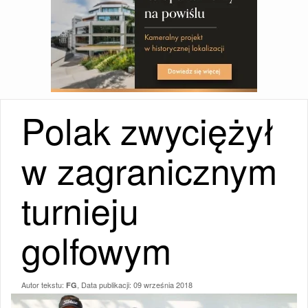
Polak zwyciężył
w zagranicznym
turnieju
golfowym
Autor tekstu:
, Data publikacji:
09 września 2018
FG