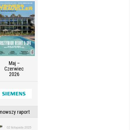
Maj –
Czerwiec
2026
jnowszy raport
02 listopada 2025