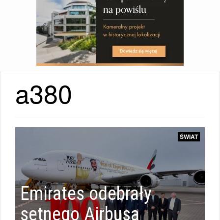
a380
WIADOMOŚCI
ŚWIAT
|
Emirates odebrały
WIADOMOŚCI
setnego Airbusa