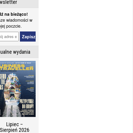
wsletter
ź na bieżąco!
ze wiadomości w
jej poczcie.
tualne wydania
Lipiec –
Sierpień 2026