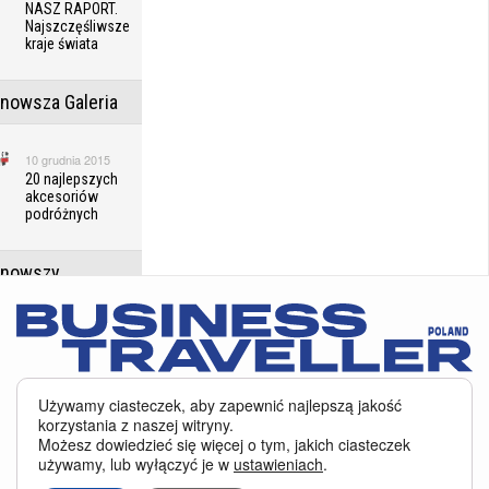
NASZ RAPORT.
Najszczęśliwsze
kraje świata
jnowsza Galeria
10 grudnia 2015
20 najlepszych
akcesoriów
podróżnych
jnowszy
erunek
14 czerwca 2026
Zaskakujące
słowackie
Serwis BusinessTraveller.pl wykorzystuje pliki cookies
oraz inne
Używamy ciasteczek, aby zapewnić najlepszą jakość
Pieniny
technologie o analogicznym charakterze, przede wszystkim w celu
korzystania z naszej witryny.
zapewnienia Państwu najlepszej jakości oferowanych usług, a ponadto w
Możesz dowiedzieć się więcej o tym, jakich ciasteczek
celach statystycznych i reklamowych. Korzystanie z serwisu oznacza, że pliki
jnowsze
używamy, lub wyłączyć je w
ustawieniach
.
te będą zapisywane w Państwa komputerze. Więcej na temat
plików cookies
.