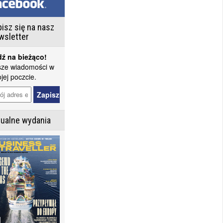
isz się na nasz
wsletter
ź na bieżąco!
ze wiadomości w
jej poczcie.
tualne wydania