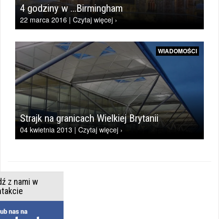
4 godziny w …Birmingham
22 marca 2016 | Czytaj więcej ›
WIADOMOŚCI
Strajk na granicach Wielkiej Brytanii
04 kwietnia 2013 | Czytaj więcej ›
dź z nami w
ntakcie