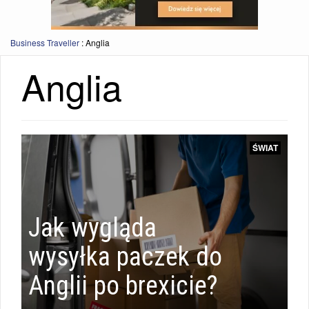
Business Traveller
:
Anglia
Anglia
ŚWIAT
ŚWIAT
|
Jak wygląda
ŚWIAT
wysyłka paczek do
Anglii po brexicie?