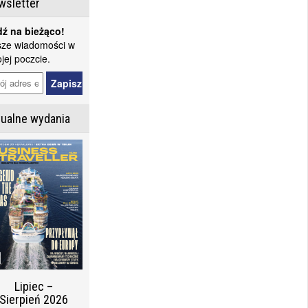
wsletter
ź na bieżąco!
ze wiadomości w
jej poczcie.
tualne wydania
Lipiec –
Sierpień 2026