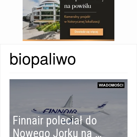
biopaliwo
WIADOMOŚCI
WIADOMOŚCI
|
Finnair poleciał do
WIADOMOŚCI
Nowego Jorku na …