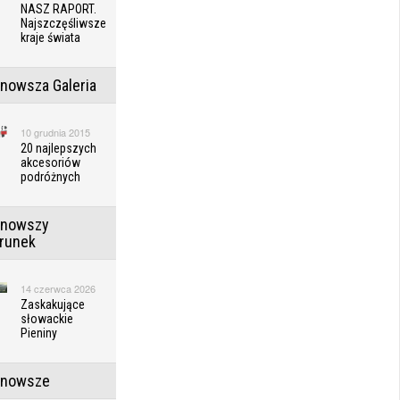
NASZ RAPORT.
Najszczęśliwsze
kraje świata
jnowsza Galeria
10 grudnia 2015
20 najlepszych
akcesoriów
podróżnych
jnowszy
erunek
14 czerwca 2026
Zaskakujące
słowackie
Pieniny
jnowsze