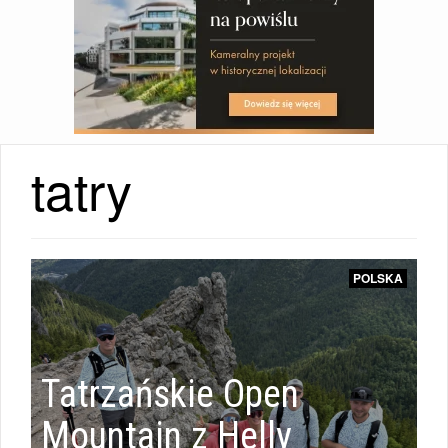
tatry
POLSKA
POLSKA
|
Tatrzańskie Open
POLSKA
i
Mountain z Helly