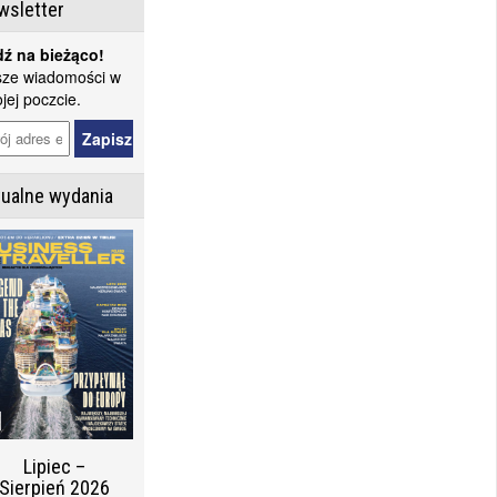
wsletter
ź na bieżąco!
ze wiadomości w
jej poczcie.
tualne wydania
Lipiec –
Sierpień 2026