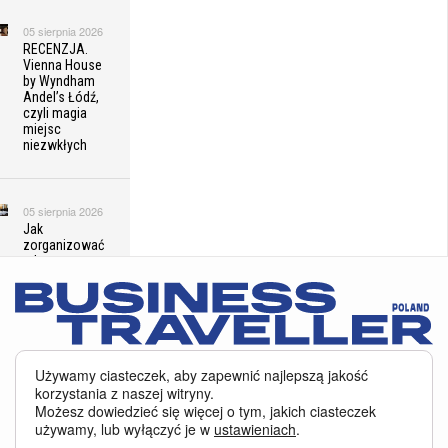
05 sierpnia 2026
RECENZJA.
Vienna House
by Wyndham
Andel’s Łódź,
czyli magia
miejsc
niezwkłych
05 sierpnia 2026
Jak
zorganizować
udane
wydarzenie
biznesowe na
Śląsku
Serwis BusinessTraveller.pl wykorzystuje pliki cookies
oraz inne
Używamy ciasteczek, aby zapewnić najlepszą jakość
05 sierpnia 2026
technologie o analogicznym charakterze, przede wszystkim w celu
korzystania z naszej witryny.
Księgowość
zapewnienia Państwu najlepszej jakości oferowanych usług, a ponadto w
Możesz dowiedzieć się więcej o tym, jakich ciasteczek
firmy w
celach statystycznych i reklamowych. Korzystanie z serwisu oznacza, że pliki
praktyce. Od
używamy, lub wyłączyć je w
ustawieniach
.
te będą zapisywane w Państwa komputerze. Więcej na temat
plików cookies
.
porządku