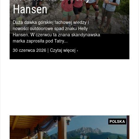
Hansen
Duża dawka górskiej fachowej wiedzy i
|
nowości outdoorowe spad znaku Helly
Hansen. W czerwcu ta znana skandynawska
marka zaprosiła pod Tatry...
30 czerwca 2026 | Czytaj więcej ›
ŚWIAT
l
|
POLSKA