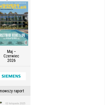
Maj –
Czerwiec
2026
jnowszy raport
02 listopada 2025