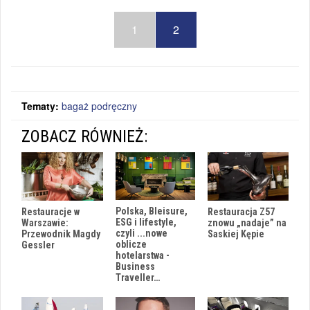
1
2
Tematy:
bagaż podręczny
ZOBACZ RÓWNIEŻ:
Polska, Bleisure,
Restauracja Z57
Restauracje w
ESG i lifestyle,
znowu „nadaje” na
Warszawie:
czyli ...nowe
Saskiej Kępie
Przewodnik Magdy
oblicze
Gessler
hotelarstwa -
Business
Traveller…