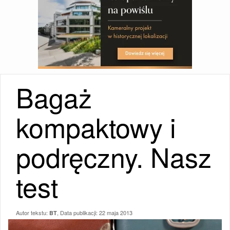
Bagaż
kompaktowy i
podręczny. Nasz
test
Autor tekstu:
, Data publikacji:
22 maja 2013
BT