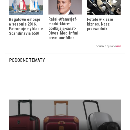
Rafał-Afanasjef-
Fotele w klasie
Regatowe emocje
marki-które-
biznes. Nasz
w sezonie 2016.
podbijają-świat-
przewodnik
Patronujemy klasie
Dives-Med-infini-
Scandinavia 650!
premium-filler
PODOBNE TEMATY