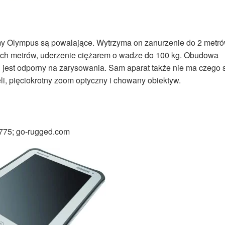
rmy Olympus są powalające. Wytrzyma on zanurzenie do 2 metr
óch metrów, uderzenie ciężarem o wadze do 100 kg. Obudowa
D jest odporny na zarysowania. Sam aparat także nie ma czego 
li, pięciokrotny zoom optyczny i chowany obiektyw.
775; go-rugged.com