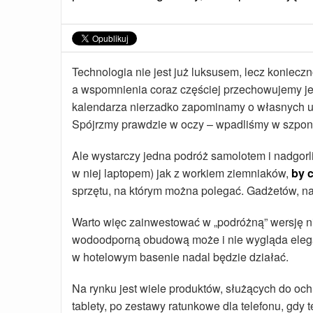
Technologia nie jest już luksusem, lecz konieczn
a wspomnienia coraz częściej przechowujemy jed
kalendarza nierzadko zapominamy o własnych ur
Spójrzmy prawdzie w oczy – wpadliśmy w szpony
Ale wystarczy jedna podróż samolotem i nadgorl
w niej laptopem) jak z workiem ziemniaków,
by c
sprzętu, na którym można polegać. Gadżetów, na
Warto więc zainwestować w „podróżną” wersję n
wodoodporną obudową może i nie wygląda eleganc
w hotelowym basenie nadal będzie działać.
Na rynku jest wiele produktów, służących do o
tablety, po zestawy ratunkowe dla telefonu, gdy