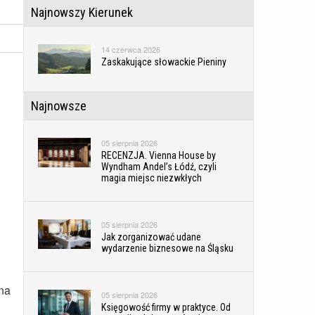
Najnowszy Kierunek
14 czerwca 2026
Zaskakujące słowackie Pieniny
Najnowsze
05 sierpnia 2026
RECENZJA. Vienna House by
Wyndham Andel’s Łódź, czyli
magia miejsc niezwkłych
05 sierpnia 2026
Jak zorganizować udane
wydarzenie biznesowe na Śląsku
na
05 sierpnia 2026
Księgowość firmy w praktyce. Od