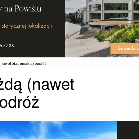
(nawet ekstremalną) podróż
żdą (nawet
podróż