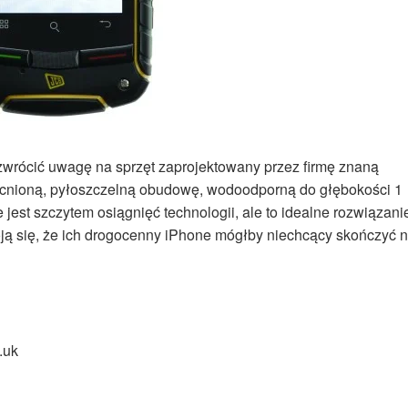
 zwrócić uwagę na sprzęt zaprojektowany przez firmę znaną
ocnioną, pyłoszczelną obudowę, wodoodporną do głębokości 1
jest szczytem osiągnięć technologii, ale to idealne rozwiązani
boją się, że ich drogocenny iPhone mógłby niechcący skończyć 
.uk