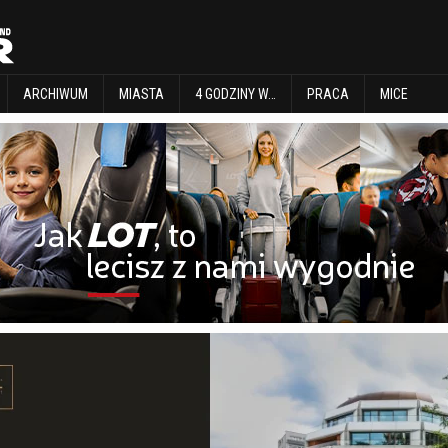
EXPLORE
ARCHIWUM
MIASTA
4 GODZINY W…
PRACA
MICE
ARCHIWUM
MIASTA
4 GODZINY W…
PRACA
MICE