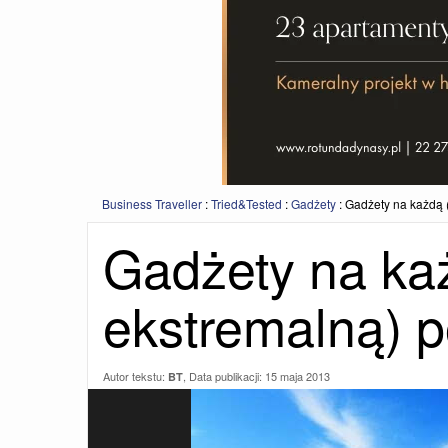
Business Traveller
:
Tried&Tested
:
Gadżety
:
Gadżety na każdą 
Gadżety na ka
ekstremalną) 
Autor tekstu:
, Data publikacji:
15 maja 2013
BT