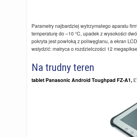
Parametry najbardziej wytrzymałego aparatu fi
temperaturę do –10 °C, upadek z wysokości dw
pokryta jest powłoką z poliwęglanu, a ekran LC
wstydzić: matryca o rozdzielczości 12 megapikse
Na trudny teren
tablet Panasonic Android Toughpad FZ-A1,
£