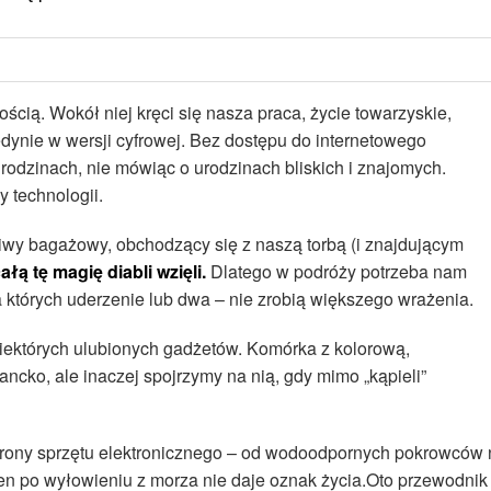
ością. Wokół niej kręci się nasza praca, życie towarzyskie,
ynie w wersji cyfrowej. Bez dostępu do internetowego
odzinach, nie mówiąc o urodzinach bliskich i znajomych.
 technologii.
iwy bagażowy, obchodzący się z naszą torbą (i znajdującym
ałą tę magię diabli wzięli.
Dlatego w podróży potrzeba nam
 których uderzenie lub dwa – nie zrobią większego wrażenia.
iektórych ulubionych gadżetów. Komórka z kolorową,
ko, ale inaczej spojrzymy na nią, gdy mimo „kąpieli”
chrony sprzętu elektronicznego – od wodoodpornych pokrowców 
 ten po wyłowieniu z morza nie daje oznak życia.Oto przewodnik