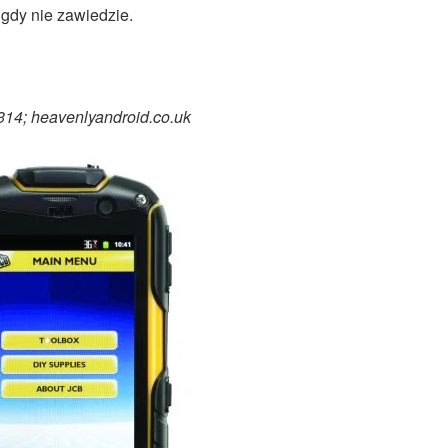
igdy nie zawiedzie.
14; heavenlyandroid.co.uk