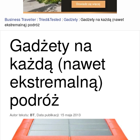
Business Traveller
:
Tried&Tested
:
Gadżety
:
Gadżety na każdą (nawet
ekstremalną) podróż
Gadżety na
każdą (nawet
ekstremalną)
podróż
Autor tekstu:
, Data publikacji:
15 maja 2013
BT