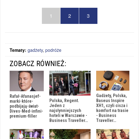
1
2
3
Tematy:
gadżety
,
podróże
ZOBACZ RÓWNIEŻ:
Gadżety, Polska,
Rafał-Afanasjef-
Polska, Regent.
Baseus Inspire
marki-które-
Jeden z
XH1, czyli cisza i
podbijają-świat-
najsłynniejszych
komfort na trasie
Dives-Med-infini-
hoteli w Warszawie -
- Business
premium-filler
Business Traveller…
Traveller…