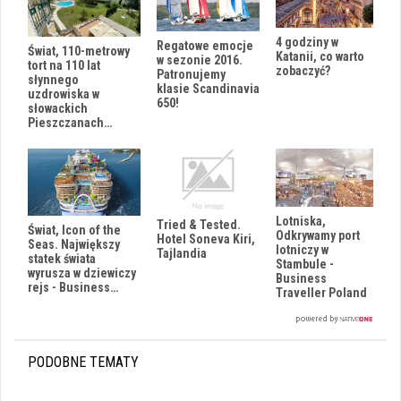
4 godziny w
Regatowe emocje
Świat, 110-metrowy
Katanii, co warto
w sezonie 2016.
tort na 110 lat
zobaczyć?
Patronujemy
słynnego
klasie Scandinavia
uzdrowiska w
650!
słowackich
Pieszczanach…
Lotniska,
Tried & Tested.
Świat, Icon of the
Odkrywamy port
Hotel Soneva Kiri,
Seas. Największy
lotniczy w
Tajlandia
statek świata
Stambule -
wyrusza w dziewiczy
Business
rejs - Business…
Traveller Poland
PODOBNE TEMATY