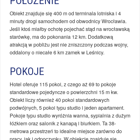
POŁOŻENIE
Obiekt znajduje się 400 m od terminala lotniska i 4
minuty drogi samochodem od obwodnicy Wrocławia.
Jeśli ktoś miałby ochotę pojechać stąd na wrocławską
starówkę, ma do pokonania 12 km. Dodatkową
atrakcją w pobliżu jest nie zniszczony podczas wojny,
oddalony o niecałe 6 km zamek w Leśnicy.
POKOJE
Hotel oferuje 115 pokoi, z czego aż 69 to pokoje
standardowe pojedyncze o powierzchni 15 m kw.
Obiekt liczy również 40 pokoi standardowych
podwójnych, 5 pokoi typu studio i jeden apartament.
Pokoje typu studio wyróżnia wanna, sypialnia z dużym
łóżkiem oraz salonik z kanapą i biurkiem. Ta 38-
metrowa przestrzeń to idealne miejsce zarówno do
pracy, jak i odpoczynku. W obiekcie znajduje się