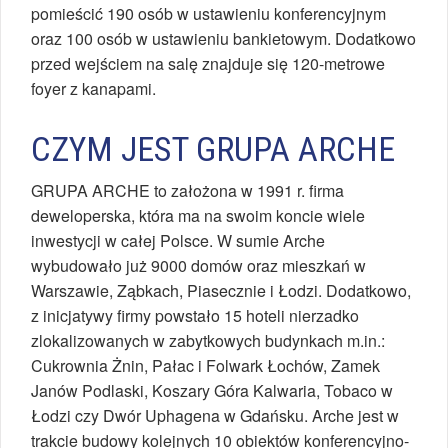
pomieścić 190 osób w ustawieniu konferencyjnym
oraz 100 osób w ustawieniu bankietowym. Dodatkowo
przed wejściem na salę znajduje się 120-metrowe
foyer z kanapami.
CZYM JEST GRUPA ARCHE
GRUPA ARCHE to założona w 1991 r. firma
deweloperska, która ma na swoim koncie wiele
inwestycji w całej Polsce. W sumie Arche
wybudowało już 9000 domów oraz mieszkań w
Warszawie, Ząbkach, Piasecznie i Łodzi. Dodatkowo,
z inicjatywy firmy powstało 15 hoteli nierzadko
zlokalizowanych w zabytkowych budynkach m.in.:
Cukrownia Żnin, Pałac i Folwark Łochów, Zamek
Janów Podlaski, Koszary Góra Kalwaria, Tobaco w
Łodzi czy Dwór Uphagena w Gdańsku. Arche jest w
trakcie budowy kolejnych 10 obiektów konferencyjno-