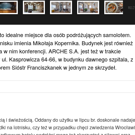
ROZ
to idealne miejsce dla osób podróżujących samolotem.
nisku imienia Mikołaja Kopernika. Budynek jest również
w nim konferencji. ARCHE S.A. jest też w trakcie
 ul. Kasprowicza 64-66, w budynku dawnego szpitala, z
orem Sióstr Franciszkanek w jednym ze skrzydeł.
 i świeżością. Oddany do użytku w lipcu br. doskonale nadaj
ki na lotnisku, czy też w przypadku chęci zwiedzenia Wrocławi
azdkowym hotelu podróżni mogą też skorzystać z siłowni oraz