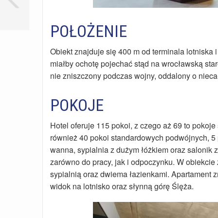
POŁOŻENIE
Obiekt znajduje się 400 m od terminala lotniska
miałby ochotę pojechać stąd na wrocławską star
nie zniszczony podczas wojny, oddalony o nieca
POKOJE
Hotel oferuje 115 pokoi, z czego aż 69 to pokoj
również 40 pokoi standardowych podwójnych, 5 po
wanna, sypialnia z dużym łóżkiem oraz salonik z
zarówno do pracy, jak i odpoczynku. W obiekcie
sypialnią oraz dwiema łazienkami. Apartament zn
widok na lotnisko oraz słynną górę Ślęża.