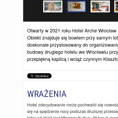
Otwarty w 2021 roku Hotel Arche Wrocław 
Obiekt znajduje się bowiem przy samym lot
doskonale przystosowany do organizowania 
budowy drugiego hotelu we Wrocławiu przy
przepiękną kaplicą i wciąż czynnym Klaszt
WRAŻENIA
Hotel zdecydowanie może pochwalić się nowością
się na spędzenie nocy podczas dłuższej przesiad
który od 2016 jest Miastem Kultury. W tym 3-gwi