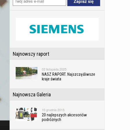
Najnowszy raport
02 listopada 2025
NASZ RAPORT. Najszczęśliwsze
kraje świata
Najnowsza Galeria
10 grudnia 2015
20 najlepszych akcesoriów
podróżnych