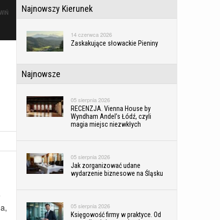
Najnowszy Kierunek
WIŃ
14 czerwca 2026
Zaskakujące słowackie Pieniny
Najnowsze
05 sierpnia 2026
RECENZJA. Vienna House by
Wyndham Andel’s Łódź, czyli
magia miejsc niezwkłych
05 sierpnia 2026
Jak zorganizować udane
wydarzenie biznesowe na Śląsku
e
a,
05 sierpnia 2026
Księgowość firmy w praktyce. Od