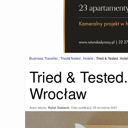
Business Traveller
:
Tried&Tested
:
Hotele
:
Tried & Tested. Hot
Tried & Tested
Wrocław
Autor tekstu:
, Data publikacji:
29 września 2021
Rafał Sobiech