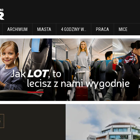
EXPLORE
ARCHIWUM
MIASTA
4 GODZINY W…
PRACA
MICE
ARCHIWUM
MIASTA
4 GODZINY W…
PRACA
MICE