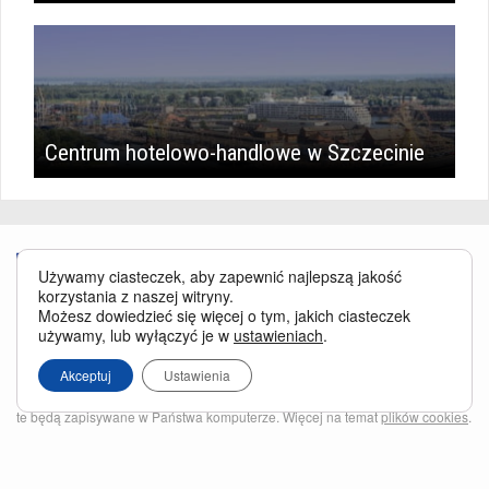
Centrum hotelowo-handlowe w Szczecinie
Używamy ciasteczek, aby zapewnić najlepszą jakość
korzystania z naszej witryny.
Możesz dowiedzieć się więcej o tym, jakich ciasteczek
używamy, lub wyłączyć je w
ustawieniach
.
Serwis BusinessTraveller.pl wykorzystuje pliki cookies
oraz inne
technologie o analogicznym charakterze, przede wszystkim w celu
Akceptuj
Ustawienia
zapewnienia Państwu najlepszej jakości oferowanych usług, a ponadto w
celach statystycznych i reklamowych. Korzystanie z serwisu oznacza, że pliki
te będą zapisywane w Państwa komputerze. Więcej na temat
plików cookies
.
Właścicielem serwisu jest firma Business Traveller Central Europe Sp. z o.o.
Przełęczy 172, 04-965 Warszawa