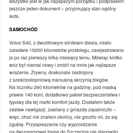
wszystko jest w jak najlepszym porządku i podpisałem
jeszcze jeden dokument – przyjmujący stan ogólny
auta.
SAMOCHÓD
Volvo S40, z dwulitrowym silnikiem diesla, miało
zaledwie 19200 kilometrów przebiegu, zarejestrowano
je po raz pierwszy kilka miesięcy temu. Mówiąc krótko
wóz był niemal nowy i zrobił na mnie jak najlepsze
wrażenie. Zrywny, doskonale zestrojony
z sześciostopniową manualną skrzynią biegów.
Na liczniku 260 kilometrów na godzinę, pod maską
prawie 140 koni, dodatkowo pakiet bezpieczeństwa i
typowy dla tej marki komfort jazdy. Dostałem także
zestaw nawigacji, zasilany z gniazda zapalniczki –
więc, choć nie znałem okolicy, nie groziło mi, że się
zgubię. Przyspieszanie czy wyprzedzanie
na dwupasmowej trasie do Szczecina nie stanowiło