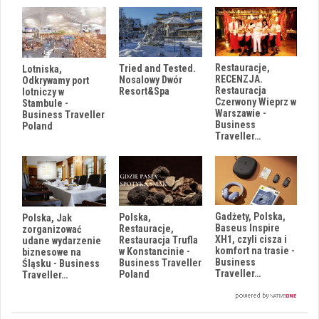
Restauracje,
Tried and Tested.
Lotniska,
RECENZJA.
Nosalowy Dwór
Odkrywamy port
Restauracja
Resort&Spa
lotniczy w
Czerwony Wieprz w
Stambule -
Warszawie -
Business Traveller
Business
Poland
Traveller…
Gadżety, Polska,
Polska,
Polska, Jak
Baseus Inspire
Restauracje,
zorganizować
XH1, czyli cisza i
Restauracja Trufla
udane wydarzenie
komfort na trasie -
w Konstancinie -
biznesowe na
Business
Business Traveller
Śląsku - Business
Traveller…
Poland
Traveller…