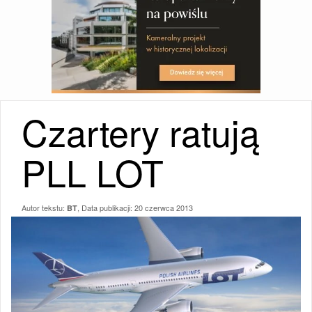
Czartery ratują
PLL LOT
Autor tekstu:
, Data publikacji:
20 czerwca 2013
BT