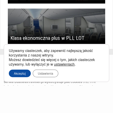
Klasa ekonomiczna plus w PLL LOT
Używamy ciasteczek, aby zapewnić najlepszą jakość
korzystania z naszej witryny.
Możesz dowiedzieć się więcej o tym, jakich ciasteczek
używamy, lub wyłączyć je w
ustawieniach
.
Akceptuj
Ustawienia
Serwis BusinessTraveller.pl wykorzystuje pliki cookies
oraz inne
technologie o analogicznym charakterze, przede wszystkim w celu
zapewnienia Państwu najlepszej jakości oferowanych usług, a ponadto w
celach statystycznych i reklamowych. Korzystanie z serwisu oznacza, że pliki
te będą zapisywane w Państwa komputerze. Więcej na temat
plików cookies
.
Właścicielem serwisu jest firma Business Traveller Central Europe Sp. z o.o.
Przełęczy 172, 04-965 Warszawa