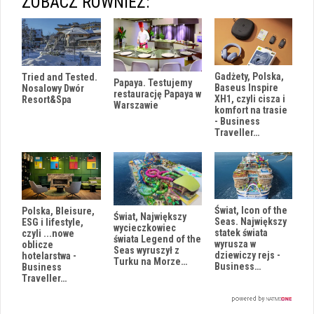
ZOBACZ RÓWNIEŻ:
Gadżety, Polska,
Tried and Tested.
Papaya. Testujemy
Baseus Inspire
Nosalowy Dwór
restaurację Papaya w
XH1, czyli cisza i
Resort&Spa
Warszawie
komfort na trasie
- Business
Traveller…
Świat, Icon of the
Polska, Bleisure,
Świat, Największy
Seas. Największy
ESG i lifestyle,
wycieczkowiec
statek świata
czyli ...nowe
świata Legend of the
wyrusza w
oblicze
Seas wyruszył z
dziewiczy rejs -
hotelarstwa -
Turku na Morze…
Business…
Business
Traveller…