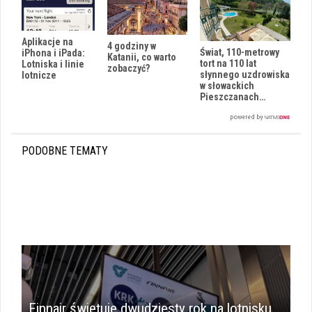
Aplikacje na
4 godziny w
Świat, 110-metrowy
iPhona i iPada:
Katanii, co warto
tort na 110 lat
Lotniska i linie
zobaczyć?
słynnego uzdrowiska
lotnicze
w słowackich
Pieszczanach…
PODOBNE TEMATY
i
Finnair świętuje dwudziesty rok na lotnisku