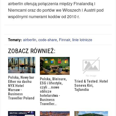
airberlin oferują połączenia między Finalandią i
Niemcami oraz do portów we Włoszech i Austrii pod
wspólnymi numerami kodów od 2010 r.
Tematy:
airberlin
,
code-share
,
Finnair
,
linie lotnicze
ZOBACZ RÓWNIEŻ:
Polska, Nowy bar
Polska, Bleisure,
Tried & Tested. Hotel
Ether na dachu
ESG i lifestyle,
Soneva Kiri,
NYX Hotel
czyli ...nowe
Tajlandia
Warsaw -
oblicze
Business
hotelarstwa -
Traveller Poland
Business
Traveller…