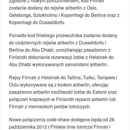
Zgodnie z nowym porozumieniem, kod Finnair
zostanie dodany do rejsów airberlin z Oslo,
Geteborga, Sztokholmu i Kopenhagi do Berlina oraz z
Kopenhagi do Dusseldorfu.
Ponadto kod fińskiego przewoźnika zostanie dodany
do codziennych rejsów airberlin z Dusseldorfu i
Berlina do Abu Dhabi, umożliwiając pasażerom z
Finlandii dokonanie rezerwacji lotów z Helsinek do
Abu Dhabi wykonywanych samolotami airberlin.
Rejsy Finnair z Helsinek do Tallina, Turku, Tampere i
Oulu wykonywane są z kodem airberlin, oferując
pasażerom airberlin możliwość lotów do Estonii oraz
połączeń krajowych w Finlandii rejsami airberlin lub
Finnair z niemieckich portów lotniczych.
Nowe połączenia code-share dostępne będą od 28
października 2012 r.Fińskie linie lotnicze Finnair i