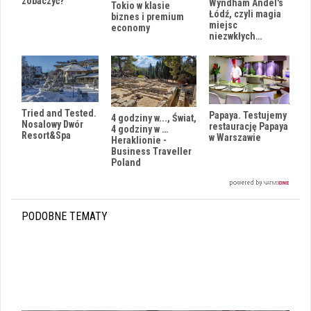
zobaczyć?
Wyndham Andel's
Tokio w klasie
Łódź, czyli magia
biznes i premium
miejsc
economy
niezwkłych…
Tried and Tested.
Papaya. Testujemy
4 godziny w..., Świat,
Nosalowy Dwór
restaurację Papaya
4 godziny w …
Resort&Spa
w Warszawie
Heraklionie -
Business Traveller
Poland
PODOBNE TEMATY