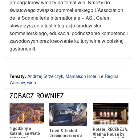
propagatorów wiedzy na temat win. Należy do
światowego związku sommelierskiego L’Association
de la Sommellerie Internationale – ASI. Celem
stowarzyszenia jest integracja środowiska
sommelierskiego, edukacja, podnoszenie kompetencji
zawodowych oraz kreowanie kultury wina w polskiej
gastronomii.
Tematy:
Andrzej Strzelczyk
,
Mamaison Hotel Le Regina
Warsaw
,
wino
ZOBACZ RÓWNIEŻ:
4 godziny w
Hotele, RECENZJA.
Tried & Tested:
Katanii, co warto
Vienna House by
Dreamlinerem do