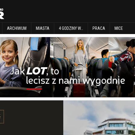
EXPLORE
ARCHIWUM
MIASTA
4 GODZINY W…
PRACA
MICE
ARCHIWUM
MIASTA
4 GODZINY W…
PRACA
MICE