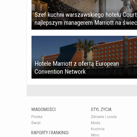
Szef kuchni warszawskiego hotelu Court
najlepszym managerem Marriott na świec
Hotele Marriott z ofertą European
Convention Network
WIADOMOŚCI
STYL ŻYCIA
Polska
Zdrowie i uroda
Świat
Moda
Kuchnia
RAPORTY I RANKINGI
Wino