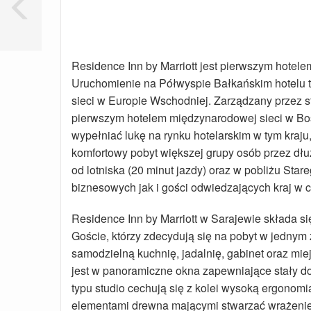
Residence Inn by Marriott jest pierwszym hotelem
Uruchomienie na Półwyspie Bałkańskim hotelu t
sieci w Europie Wschodniej. Zarządzany przez st
pierwszym hotelem międzynarodowej sieci w Boś
wypełniać lukę na rynku hotelarskim w tym kraju
komfortowy pobyt większej grupy osób przez dłużs
od lotniska (20 minut jazdy) oraz w pobliżu Sta
biznesowych jak i gości odwiedzających kraj w c
Residence Inn by Marriott w Sarajewie składa się
Goście, którzy zdecydują się na pobyt w jednym 
samodzielną kuchnię, jadalnię, gabinet oraz m
jest w panoramiczne okna zapewniające stały dos
typu studio cechują się z kolei wysoką ergonom
elementami drewna mającymi stwarzać wrażenie