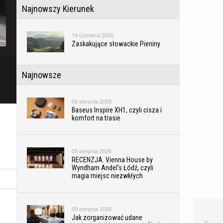
Najnowszy Kierunek
14 czerwca 2026
Zaskakujące słowackie Pieniny
Najnowsze
06 sierpnia 2026
Baseus Inspire XH1, czyli cisza i
komfort na trasie
05 sierpnia 2026
RECENZJA. Vienna House by
Wyndham Andel’s Łódź, czyli
magia miejsc niezwkłych
05 sierpnia 2026
Jak zorganizować udane