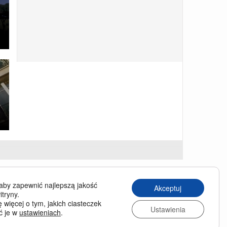
USINESS TRAVELLER
aby zapewnić najlepszą jakość
Akceptuj
siness Traveller in English
itryny.
 więcej o tym, jakich ciasteczek
chiwum wydań
Ustawienia
ć je w
ustawieniach
.
enumerata
nas