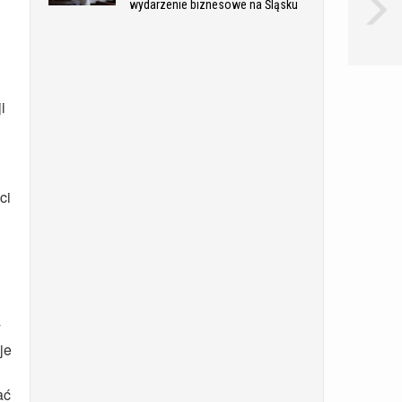
wydarzenie biznesowe na Śląsku
i
ci
y
je
ać