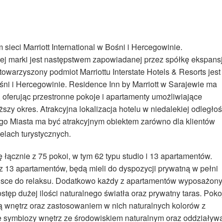
 sieci Marriott International w Bośni i Hercegowinie.
ej marki jest następstwem zapowiadanej przez spółkę ekspansj
owarzyszony podmiot Marriottu Interstate Hotels & Resorts jest
ni i Hercegowinie. Residence Inn by Marriott w Sarajewie ma
, oferując przestronne pokoje i apartamenty umożliwiające
zy okres. Atrakcyjna lokalizacja hotelu w niedalekiej odległoś
rego Miasta ma być atrakcyjnym obiektem zarówno dla klientów
elach turystycznych.
 łącznie z 75 pokoi, w tym 62 typu studio i 13 apartamentów.
z 13 apartamentów, będą mieli do dyspozycji prywatną w pełni
iejsce do relaksu. Dodatkowo każdy z apartamentów wyposażon
tęp dużej ilości naturalnego światła oraz prywatny taras. Poko
ią wnętrz oraz zastosowaniem w nich naturalnych kolorów z
 symbiozy wnętrz ze środowiskiem naturalnym oraz oddziaływ