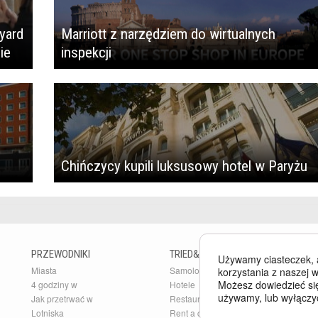
yard
Marriott z narzędziem do wirtualnych
ie
inspekcji
Chińczycy kupili luksusowy hotel w Paryżu
PRZEWODNIKI
TRIED&TESTED
B
Używamy ciasteczek, 
Miasta
Samoloty
Bu
korzystania z naszej w
Możesz dowiedzieć się
4 godziny w
Hotele
Ar
używamy, lub wyłączy
Jak przetrwać w
Restauracje
Pr
Lotniska
Rent a car
O 