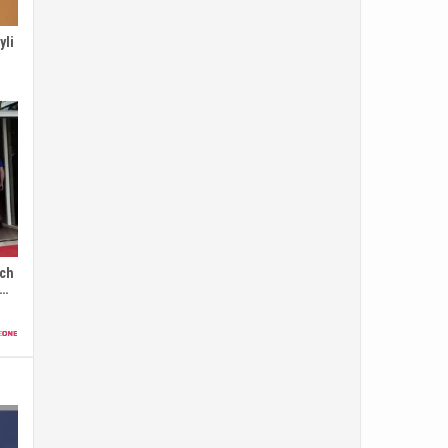
yli
ych
r…