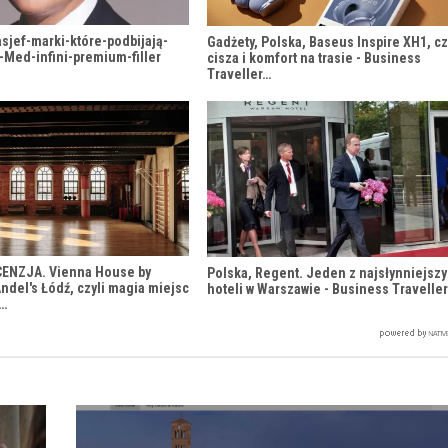
sjef-marki-które-podbijają-
Gadżety, Polska, Baseus Inspire XH1, cz
-Med-infini-premium-filler
cisza i komfort na trasie - Business
Traveller…
CENZJA. Vienna House by
Polska, Regent. Jeden z najsłynniejsz
del's Łódź, czyli magia miejsc
hoteli w Warszawie - Business Travelle
h…