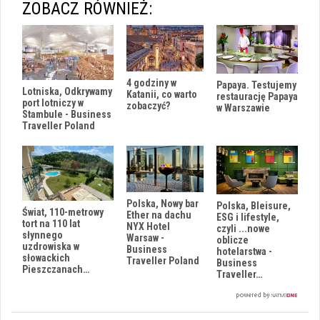
ZOBACZ RÓWNIEŻ:
4 godziny w
Papaya. Testujemy
Lotniska, Odkrywamy
Katanii, co warto
restaurację Papaya
port lotniczy w
zobaczyć?
w Warszawie
Stambule - Business
Traveller Poland
Polska, Nowy bar
Polska, Bleisure,
Świat, 110-metrowy
Ether na dachu
ESG i lifestyle,
tort na 110 lat
NYX Hotel
czyli ...nowe
słynnego
Warsaw -
oblicze
uzdrowiska w
Business
hotelarstwa -
słowackich
Traveller Poland
Business
Pieszczanach…
Traveller…