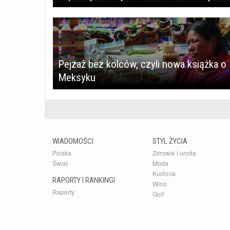
Pejzaż bez kolców, czyli nowa książka o
Meksyku
WIADOMOŚCI
STYL ŻYCIA
Polska
Zdrowie i uroda
Świat
Moda
Kuchnia
RAPORTY I RANKINGI
Wino
Raporty
Golf
Rankingi
Kultura
Samochody
dlafirm.pracuj.pl