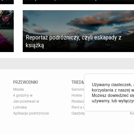
Reportaż podróżniczy, czyli eskapady z
książką
PRZEWODNIKI
TRIED&TESTED
B
Używamy ciasteczek, 
Miasta
Samoloty
Bu
korzystania z naszej w
Możesz dowiedzieć się
4 godziny w
Hotele
Ar
używamy, lub wyłączy
Jak przetrwać w
Restauracje
Pr
Lotniska
Rent a car
O 
Aplikacje podróżnicze
Gadżety
Ko
Po
GALERIE ZDJĘĆ
Kierunki