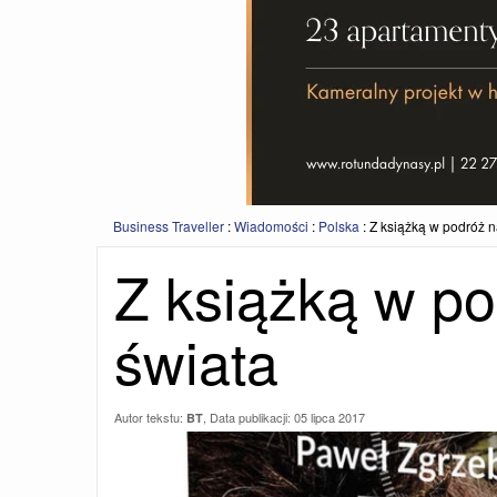
Business Traveller
:
Wiadomości
:
Polska
:
Z książką w podróż n
Z książką w po
świata
Autor tekstu:
, Data publikacji:
05 lipca 2017
BT