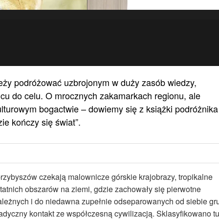
leży podróżować uzbrojonym w duży zasób wiedzy,
ońcu do celu. O mrocznych zakamarkach regionu, ale
ulturowym bogactwie – dowiemy się z książki podróżnika 
ie kończy się świat”.
ybyszów czekają malownicze górskie krajobrazy, tropikalne
ostatnich obszarów na ziemi, gdzie zachowały się pierwotne
zależnych i do niedawna zupełnie odseparowanych od siebie gr
radyczny kontakt ze współczesną cywilizacją. Sklasyfikowano t