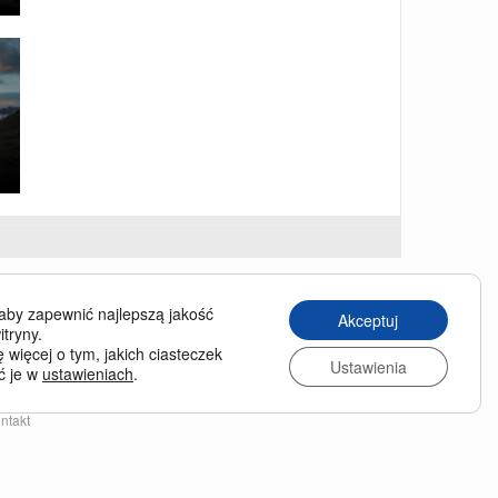
USINESS TRAVELLER
aby zapewnić najlepszą jakość
Akceptuj
siness Traveller in English
itryny.
 więcej o tym, jakich ciasteczek
chiwum wydań
Ustawienia
ć je w
ustawieniach
.
enumerata
nas
ntakt
lityka prywatności