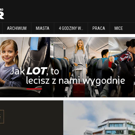
EXPLORE
ARCHIWUM
MIASTA
4 GODZINY W…
PRACA
MICE
ARCHIWUM
MIASTA
4 GODZINY W…
PRACA
MICE