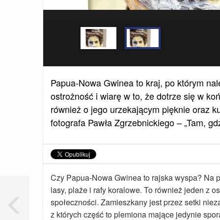
Papua-Nowa Gwinea to kraj, po którym na
ostrożność i wiarę w to, że dotrze się w k
również o jego urzekającym pięknie oraz k
fotografa Pawła Zgrzebnickiego – „Tam, gdz
Czy Papua-Nowa Gwinea to rajska wyspa? Na prz
lasy, plaże i rafy koralowe. To również jeden z 
społeczności. Zamieszkany jest przez setki nie
z których część to plemiona mające jedynie spo