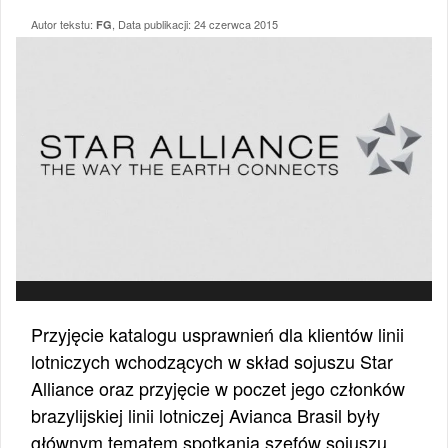
Autor tekstu:
, Data publikacji:
24 czerwca 2015
FG
Przyjęcie katalogu usprawnień dla klientów linii
lotniczych wchodzących w skład sojuszu Star
Alliance oraz przyjęcie w poczet jego członków
brazylijskiej linii lotniczej Avianca Brasil były
głównym tematem spotkania szefów sojuszu,