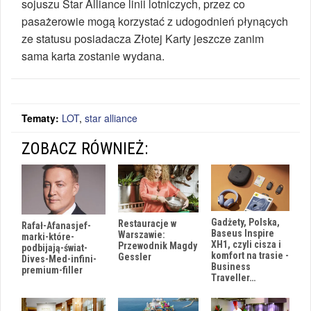
sojuszu Star Alliance linii lotniczych, przez co
pasażerowie mogą korzystać z udogodnień płynących
ze statusu posiadacza Złotej Karty jeszcze zanim
sama karta zostanie wydana.
Tematy:
LOT
,
star alliance
ZOBACZ RÓWNIEŻ:
Gadżety, Polska,
Restauracje w
Rafał-Afanasjef-
Baseus Inspire
Warszawie:
marki-które-
XH1, czyli cisza i
Przewodnik Magdy
podbijają-świat-
komfort na trasie -
Gessler
Dives-Med-infini-
Business
premium-filler
Traveller…