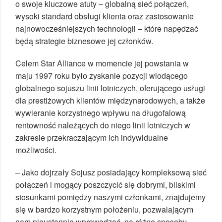
o swoje kluczowe atuty – globalną sieć połączeń,
wysoki standard obsługi klienta oraz zastosowanie
najnowocześniejszych technologii – które napędzać
będą strategie biznesowe jej członków.
Celem Star Alliance w momencie jej powstania w
maju 1997 roku było zyskanie pozycji wiodącego
globalnego sojuszu linii lotniczych, oferującego usługi
dla prestiżowych klientów międzynarodowych, a także
wywieranie korzystnego wpływu na długofalową
rentowność należących do niego linii lotniczych w
zakresie przekraczającym ich indywidualne
możliwości.
– Jako dojrzały Sojusz posiadający kompleksową sieć
połączeń i mogący poszczycić się dobrymi, bliskimi
stosunkami pomiędzy naszymi członkami, znajdujemy
się w bardzo korzystnym położeniu, pozwalającym
nam nieustannie wprowadzać, na różne sposoby,