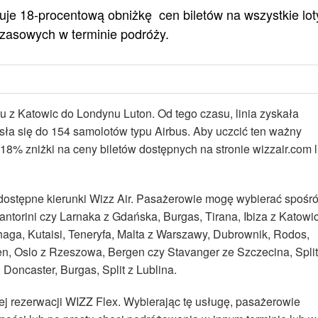
eruje 18-procentową obniżkę cen biletów na wszystkie lot
czasowych w terminie podróży.
ku z Katowic do Londynu Luton. Od tego czasu, linia zyskała
sła się do 154 samolotów typu Airbus. Aby uczcić ten ważny
18% zniżki na ceny biletów dostępnych na stronie wizzair.com 
dostępne kierunki Wizz Air. Pasażerowie mogę wybierać spośr
antorini czy Larnaka z Gdańska, Burgas, Tirana, Ibiza z Katowic
aga, Kutaisi, Teneryfa, Malta z Warszawy, Dubrownik, Rodos,
n, Oslo z Rzeszowa, Bergen czy Stavanger ze Szczecina, Split
Doncaster, Burgas, Split z Lublina.
j rezerwacji WIZZ Flex. Wybierając tę usługę, pasażerowie