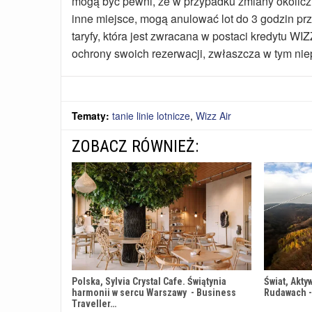
mogą być pewni, że w przypadku zmiany okoliczn
inne miejsce, mogą anulować lot do 3 godzin pr
taryfy, która jest zwracana w postaci kredytu 
ochrony swoich rezerwacji, zwłaszcza w tym ni
Tematy:
tanie linie lotnicze
,
Wizz Air
ZOBACZ RÓWNIEŻ:
Polska, Sylvia Crystal Cafe. Świątynia
Świat, Akty
harmonii w sercu Warszawy - Business
Rudawach -
Traveller…