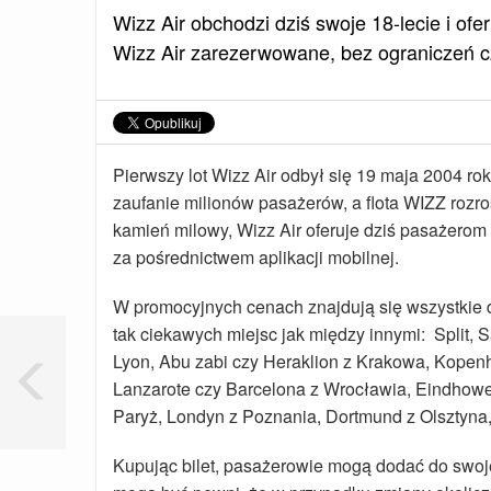
Wizz Air obchodzi dziś swoje 18-lecie i of
Wizz Air zarezerwowane, bez ograniczeń 
Pierwszy lot Wizz Air odbył się 19 maja 2004 ro
zaufanie milionów pasażerów, a flota WIZZ rozro
kamień milowy, Wizz Air oferuje dziś pasażerom 
za pośrednictwem aplikacji mobilnej.
W promocyjnych cenach znajdują się wszystkie 
tak ciekawych miejsc jak między innymi: Split, S
Lyon, Abu zabi czy Heraklion z Krakowa, Kopenh
Lanzarote czy Barcelona z Wrocławia, Eindhowe
Paryż, Londyn z Poznania, Dortmund z Olsztyna, 
Kupując bilet, pasażerowie mogą dodać do swoje