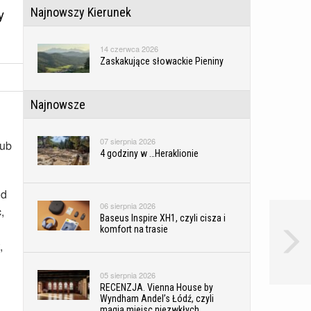
Najnowszy Kierunek
y
14 czerwca 2026
Zaskakujące słowackie Pieniny
Najnowsze
07 sierpnia 2026
lub
4 godziny w …Heraklionie
ód
06 sierpnia 2026
,
Baseus Inspire XH1, czyli cisza i
komfort na trasie
,
05 sierpnia 2026
RECENZJA. Vienna House by
Wyndham Andel’s Łódź, czyli
magia miejsc niezwkłych