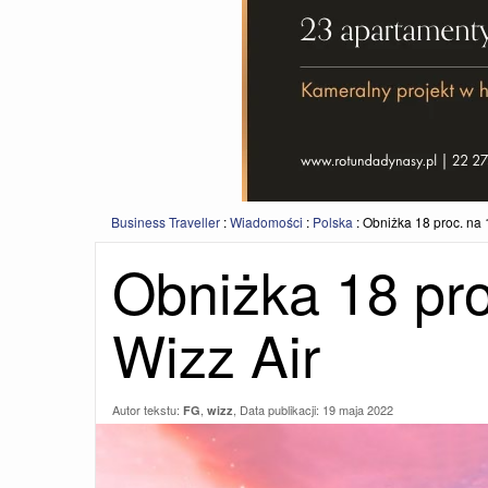
Business Traveller
:
Wiadomości
:
Polska
:
Obniżka 18 proc. na 
Obniżka 18 pro
Wizz Air
Autor tekstu:
,
, Data publikacji:
19 maja 2022
FG
wizz