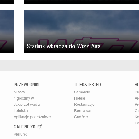
Starlink wkracza do Wizz Aira
PRZEWODNIKI
TRIED&TESTED
B
Miasta
Samoloty
Bu
4 godziny w
Hotele
Ar
Jak przetrwać w
Restauracje
Pr
Lotniska
Rent a car
O 
Aplikacje podróżnicze
Gadżety
Ko
Po
GALERIE ZDJĘĆ
Kierunki