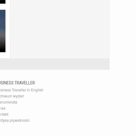
USINESS TRAVELLER
siness Traveller in English
chiwum wydań
enumerata
nas
ntakt
lityka prywatności