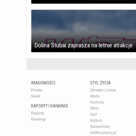
Dolina Stubai zaprasza na letnie atrakcje
WIADOMOŚCI
STYL ŻYCIA
Polska
Zdrowie i uroda
Świat
Moda
Kuchnia
RAPORTY I RANKINGI
Wino
Raporty
Golf
Rankingi
Kultura
Samochody
dlafirm.pracuj.pl