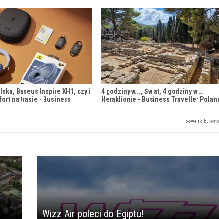
lska, Baseus Inspire XH1, czyli
4 godziny w..., Świat, 4 godziny w …
fort na trasie - Business
Heraklionie - Business Traveller Polan
Wizz Air poleci do Egiptu!