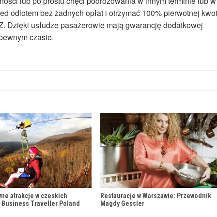
ości lub po prostu chęci podróżowania w innym terminie lub w
zed odlotem bez żadnych opłat i otrzymać 100% pierwotnej kwo
WIZZ. Dzięki usłudze pasażerowie mają gwarancję dodatkowej
epewnym czasie.
wne atrakcje w czeskich
Restauracje w Warszawie: Przewodnik
 Business Traveller Poland
Magdy Gessler