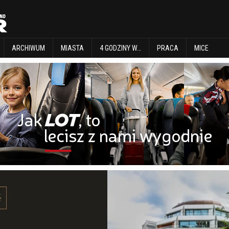
EXPLORE
ARCHIWUM
MIASTA
4 GODZINY W…
PRACA
MICE
ARCHIWUM
MIASTA
4 GODZINY W…
PRACA
MICE