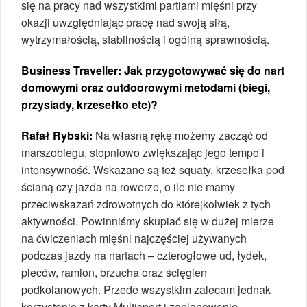
się na pracy nad wszystkimi partiami mięśni przy
okazji uwzględniając pracę nad swoją siłą,
wytrzymałością, stabilnością i ogólną sprawnością.
Business Traveller:
Jak przygotowywać się do nart
domowymi oraz outdoorowymi metodami (biegi,
przysiady, krzesełko etc)?
Rafał Rybski:
Na własną rękę możemy zacząć od
marszobiegu, stopniowo zwiększając jego tempo i
intensywność. Wskazane są też squaty, krzesełka pod
ścianą czy jazda na rowerze, o ile nie mamy
przeciwskazań zdrowotnych do którejkolwiek z tych
aktywności. Powinniśmy skupiać się w dużej mierze
na ćwiczeniach mięśni najczęściej używanych
podczas jazdy na nartach – czterogłowe ud, łydek,
pleców, ramion, brzucha oraz ścięgien
podkolanowych. Przede wszystkim zalecam jednak
korzystanie z karty Multisport i zaplanowanie