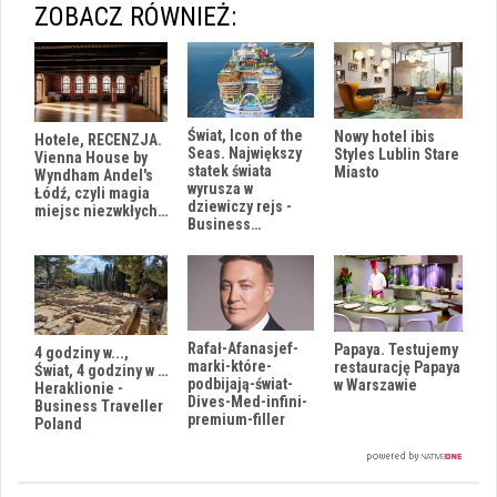
ZOBACZ RÓWNIEŻ:
Świat, Icon of the
Nowy hotel ibis
Hotele, RECENZJA.
Seas. Największy
Styles Lublin Stare
Vienna House by
statek świata
Miasto
Wyndham Andel's
wyrusza w
Łódź, czyli magia
dziewiczy rejs -
miejsc niezwkłych…
Business…
Rafał-Afanasjef-
Papaya. Testujemy
4 godziny w...,
marki-które-
restaurację Papaya
Świat, 4 godziny w …
podbijają-świat-
w Warszawie
Heraklionie -
Dives-Med-infini-
Business Traveller
premium-filler
Poland