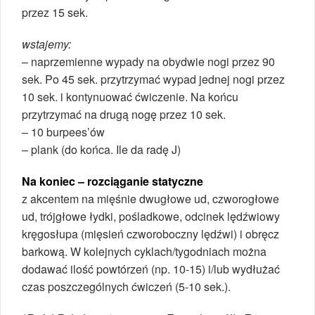
przez 15 sek.
wstajemy:
– naprzemienne wypady na obydwie nogi przez 90
sek. Po 45 sek. przytrzymać wypad jednej nogi przez
10 sek. i kontynuować ćwiczenie. Na końcu
przytrzymać na drugą nogę przez 10 sek.
– 10 burpees’ów
– plank (do końca. Ile da radę J)
Na koniec – rozciąganie statyczne
z akcentem na mięśnie dwugłowe ud, czworogłowe
ud, trójgłowe łydki, pośladkowe, odcinek lędźwiowy
kręgosłupa (mięsień czworoboczny lędźwi) i obręcz
barkową. W kolejnych cyklach/tygodniach można
dodawać ilość powtórzeń (np. 10-15) i/lub wydłużać
czas poszczególnych ćwiczeń (5-10 sek.).