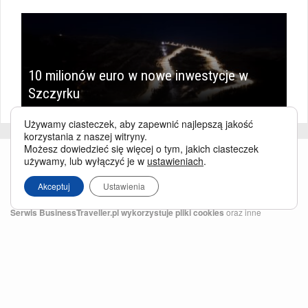
10 milionów euro w nowe inwestycje w
Szczyrku
Używamy ciasteczek, aby zapewnić najlepszą jakość
korzystania z naszej witryny.
Możesz dowiedzieć się więcej o tym, jakich ciasteczek
używamy, lub wyłączyć je w
ustawieniach
.
Akceptuj
Ustawienia
Serwis BusinessTraveller.pl wykorzystuje pliki cookies
oraz inne
technologie o analogicznym charakterze, przede wszystkim w celu
zapewnienia Państwu najlepszej jakości oferowanych usług, a ponadto w
celach statystycznych i reklamowych. Korzystanie z serwisu oznacza, że pliki
te będą zapisywane w Państwa komputerze. Więcej na temat
plików cookies
.
Właścicielem serwisu jest firma Business Traveller Central Europe Sp. z o.o.
Przełęczy 172, 04-965 Warszawa