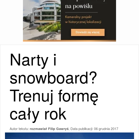
Narty i
snowboard?
Trenuj formę
cały rok
Autor tekstu:
, Data publikacji:
06 grudnia 2017
rozmawiał Filip Gawryś