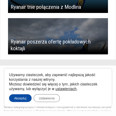
Ryanair tnie połączenia z Modlina
Ryanair poszerza ofertę pokładowych
koktajli
Używamy ciasteczek, aby zapewnić najlepszą jakość
korzystania z naszej witryny.
Możesz dowiedzieć się więcej o tym, jakich ciasteczek
używamy, lub wyłączyć je w
ustawieniach
.
Serwis BusinessTraveller.pl wykorzystuje pliki cookies
oraz inne
technologie o analogicznym charakterze, przede wszystkim w celu
Akceptuj
Ustawienia
zapewnienia Państwu najlepszej jakości oferowanych usług, a ponadto w
celach statystycznych i reklamowych. Korzystanie z serwisu oznacza, że pliki
te będą zapisywane w Państwa komputerze. Więcej na temat
plików cookies
.