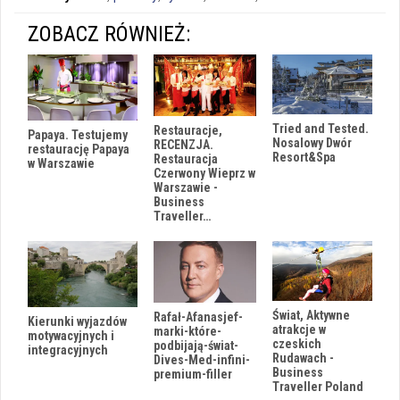
ZOBACZ RÓWNIEŻ:
Tried and Tested.
Restauracje,
Papaya. Testujemy
Nosalowy Dwór
RECENZJA.
restaurację Papaya
Resort&Spa
Restauracja
w Warszawie
Czerwony Wieprz w
Warszawie -
Business
Traveller…
Świat, Aktywne
Rafał-Afanasjef-
Kierunki wyjazdów
atrakcje w
marki-które-
motywacyjnych i
czeskich
podbijają-świat-
integracyjnych
Rudawach -
Dives-Med-infini-
i
Business
premium-filler
Traveller Poland