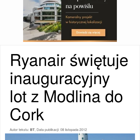
Ryanair świętuje
inauguracyjny
lot z Modlina do
Cork
Autor tekstu:
, Data publikacji:
08 listopada 2012
BT