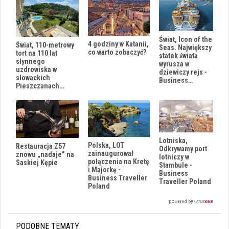
Świat, Icon of the
4 godziny w Katanii,
Świat, 110-metrowy
Seas. Największy
co warto zobaczyć?
tort na 110 lat
statek świata
słynnego
wyrusza w
uzdrowiska w
dziewiczy rejs -
słowackich
Business…
Pieszczanach…
Lotniska,
Polska, LOT
Restauracja Z57
Odkrywamy port
zainaugurował
znowu „nadaje” na
lotniczy w
połączenia na Kretę
Saskiej Kępie
Stambule -
i Majorkę -
Business
Business Traveller
Traveller Poland
Poland
PODOBNE TEMATY