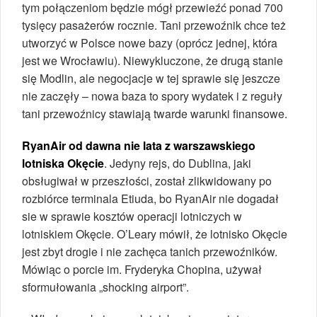
tym połączeniom będzie mógł przewieźć ponad 700
tysięcy pasażerów rocznie. Tani przewoźnik chce też
utworzyć w Polsce nowe bazy (oprócz jednej, która
jest we Wrocławiu). Niewykluczone, że drugą stanie
się Modlin, ale negocjacje w tej sprawie się jeszcze
nie zaczęły – nowa baza to spory wydatek i z reguły
tani przewoźnicy stawiają twarde warunki finansowe.
RyanAir od dawna nie lata z warszawskiego
lotniska Okęcie
. Jedyny rejs, do Dublina, jaki
obsługiwał w przeszłości, został zlikwidowany po
rozbiórce terminala Etiuda, bo RyanAir nie dogadał
sie w sprawie kosztów operacji lotniczych w
lotniskiem Okęcie. O’Leary mówił, że lotnisko Okęcie
jest zbyt drogie i nie zachęca tanich przewoźników.
Mówiąc o porcie im. Fryderyka Chopina, używał
sformułowania „shocking airport”.