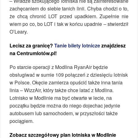
– Władze szokującego lotniska nie są zainteresowane
zachęcaniem do siebie tanich linii. Chyba chodzi o to,
że chcą chronić LOT przed upadkiem. Zupełnie nie
wiem po co, bo LOT i tak w końcu upadnie – stwierdził
O’Leary.
Lecisz za granicę?
Tanie bilety lotnicze
znajdziesz
na Centrumlotów.pl!
Po starcie operacji z Modlina RyanAir będzie
obsługiwać w sumie 109 połączeń z dziesięciu lotnisk
w Polsce. Okęcie zamierza opuścić także inna tania
linia – WizzAir, który także chce latać z Modlina.
Lotnisko w Modlinie ma być otwarte w lecie, na
początku będzie można do niego dojechac jedynie
autobusem lub samochodem, w przyszłości także
pociągiem.
Zobacz szczegółowy plan lotniska w Modlinie