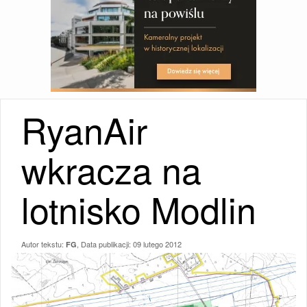
RyanAir
wkracza na
lotnisko Modlin
Autor tekstu:
, Data publikacji:
09 lutego 2012
FG