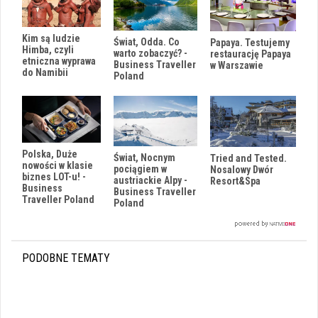
Kim są ludzie
Świat, Odda. Co
Papaya. Testujemy
Himba, czyli
warto zobaczyć? -
restaurację Papaya
etniczna wyprawa
Business Traveller
w Warszawie
do Namibii
Poland
Polska, Duże
Świat, Nocnym
Tried and Tested.
nowości w klasie
pociągiem w
Nosalowy Dwór
biznes LOT-u! -
austriackie Alpy -
Resort&Spa
Business
Business Traveller
Traveller Poland
Poland
PODOBNE TEMATY
i