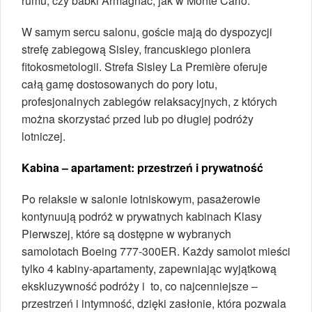
rumu, czy babki Armagnac, jak w Monte Carlo.
W samym sercu salonu, goście mają do dyspozycji
strefę zabiegową Sisley, francuskiego pioniera
fitokosmetologii. Strefa Sisley La Première oferuje
całą gamę dostosowanych do pory lotu,
profesjonalnych zabiegów relaksacyjnych, z których
można skorzystać przed lub po długiej podróży
lotniczej.
Kabina – apartament: przestrzeń i prywatność
Po relaksie w salonie lotniskowym, pasażerowie
kontynuują podróż w prywatnych kabinach Klasy
Pierwszej, które są dostępne w wybranych
samolotach Boeing 777-300ER. Każdy samolot mieści
tylko 4 kabiny-apartamenty, zapewniając wyjątkową
ekskluzywność podróży i to, co najcenniejsze –
przestrzeń i intymność, dzięki zasłonie, która pozwala