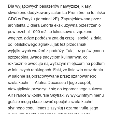
Dla wyjątkowych pasażerów najwyższej klasy,
stworzono dedykowany salon La Première na lotnisku
CDG w Paryżu (terminal 2E). Zaprojektowana przez
architekta Didiera Leforta ekskluzywna przestrzeń o
powierzchni 1000 m2, to luksusowo urządzone
wnętrze, gdzie podróżni znajdą ciszę i spokój z dala
od lotniskowego zgiełku, jak też przedsmak
wyjątkowych wrażeń z podróży. Tutaj też poświęcono
szczególną uwagę tradycjom kulinarnym, co
rokrocznie owocuje najwyższym miejscem na podium
w lotniczych rankingach. Fakt, że lista win oraz dania
w salonie są opracowywane przez szanowanego
szefa kuchni – Alaina Ducassea i jego zespół,
niewątpliwie przyczynił się do tegorocznego sukcesu
Air France w konkursie Skytrax. W wykwintnym menu
goście mogą skosztować specjału szefa kuchni –
słynnego coquillettes z szynką i czarną truflą, jego