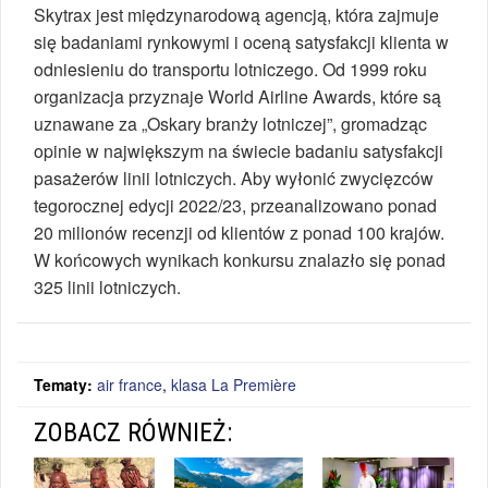
Skytrax jest międzynarodową agencją, która zajmuje
się badaniami rynkowymi i oceną satysfakcji klienta w
odniesieniu do transportu lotniczego. Od 1999 roku
organizacja przyznaje World Airline Awards, które są
uznawane za „Oskary branży lotniczej”, gromadząc
opinie w największym na świecie badaniu satysfakcji
pasażerów linii lotniczych. Aby wyłonić zwycięzców
tegorocznej edycji 2022/23, przeanalizowano ponad
20 milionów recenzji od klientów z ponad 100 krajów.
W końcowych wynikach konkursu znalazło się ponad
325 linii lotniczych.
Tematy:
air france
,
klasa La Première
ZOBACZ RÓWNIEŻ: