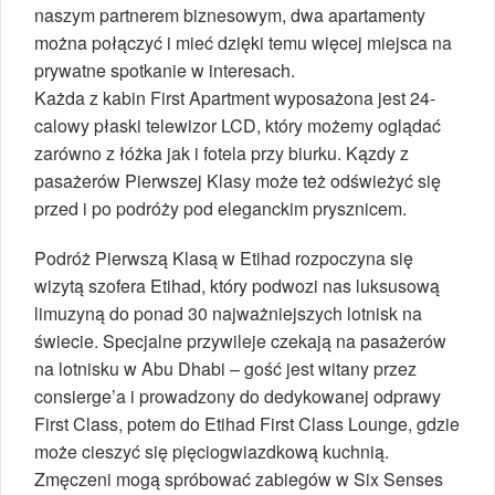
naszym partnerem biznesowym, dwa apartamenty
można połączyć i mieć dzięki temu więcej miejsca na
prywatne spotkanie w interesach.
Każda z kabin First Apartment wyposażona jest 24-
calowy płaski telewizor LCD, który możemy oglądać
zarówno z łóżka jak i fotela przy biurku. Kązdy z
pasażerów Pierwszej Klasy może też odświeżyć się
przed i po podróży pod eleganckim prysznicem.
Podróż Pierwszą Klasą w Etihad rozpoczyna się
wizytą szofera Etihad, który podwozi nas luksusową
limuzyną do ponad 30 najważniejszych lotnisk na
świecie. Specjalne przywileje czekają na pasażerów
na lotnisku w Abu Dhabi – gość jest witany przez
consierge’a i prowadzony do dedykowanej odprawy
First Class, potem do Etihad First Class Lounge, gdzie
może cieszyć się pięciogwiazdkową kuchnią.
Zmęczeni mogą spróbować zabiegów w Six Senses