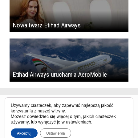
Nowa twarz Etihad Airways
Etihad Airways uruchamia AeroMobile
Używamy ciasteczek, aby zapewnić najlepszą jakość
korzystania z naszej witryny.
Możesz dowiedzieć się więcej o tym, jakich ciasteczek
używamy, lub wyłączyć je w
ustawieniach
.
Serwis BusinessTraveller.pl wykorzystuje pliki cookies
oraz inne
Akceptuj
Ustawienia
technologie o analogicznym charakterze, przede wszystkim w celu