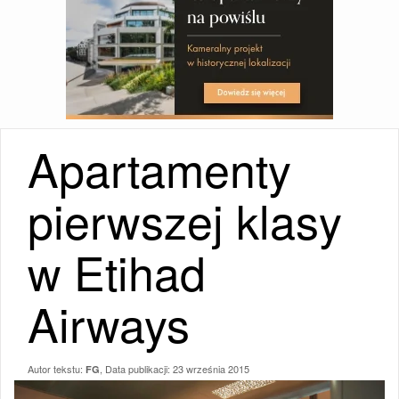
Apartamenty
pierwszej klasy
w Etihad
Airways
Autor tekstu:
, Data publikacji:
23 września 2015
FG