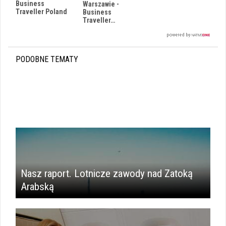
Business
Warszawie -
Traveller Poland
Business
Traveller…
PODOBNE TEMATY
i
Nasz raport. Lotnicze zawody nad Zatoką
Arabską