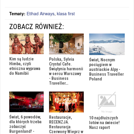
Tematy:
Etihad Airways
,
klasa first
ZOBACZ RÓWNIEŻ:
Kim są ludzie
Polska, Sylvia
Świat, Nocnym
Himba, czyli
Crystal Cafe.
pociągiem w
etniczna wyprawa
Świątynia harmonii
austriackie Alpy -
do Namibii
w sercu Warszawy
Business Traveller
- Business
Poland
Traveller…
Świat, 6 powodów,
Restauracje,
10 najdłuższych
dla których trzeba
RECENZJA.
lotów na świecie!
zobaczyć
Restauracja
Nasz raport
Burgenland! -
Czerwony Wieprz w