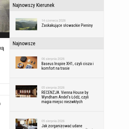
Najnowszy Kierunek
14 czerwca 2026
Zaskakujące słowackie Pieniny
Najnowsze
wą
06 sierpnia 2026
Baseus Inspire XH1, czyli cisza i
komfort na trasie
05 sierpnia 2026
RECENZJA. Vienna House by
Wyndham Andel’s Łódź, czyli
magia miejsc niezwkłych
m
05 sierpnia 2026
Jak zorganizować udane