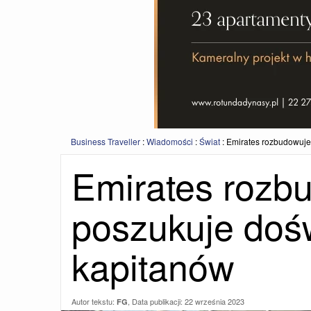
Business Traveller
:
Wiadomości
:
Świat
:
Emirates rozbudowuje 
Emirates rozbu
poszukuje doś
kapitanów
Autor tekstu:
, Data publikacji:
22 września 2023
FG