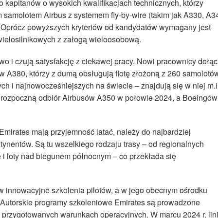
o kapitanów o wysokich kwalifikacjach technicznych, którzy
samolotem Airbus z systemem fly-by-wire (takim jak A330, A3
. Oprócz powyższych kryteriów od kandydatów wymagany jest
wielosilnikowych z załogą wieloosobową.
wo i czują satysfakcję z ciekawej pracy. Nowi pracownicy dołą
tów A380, którzy z dumą obsługują flotę złożoną z 260 samolotó
 i najnowocześniejszych na świecie – znajdują się w niej m.i
e rozpoczną odbiór Airbusów A350 w połowie 2024, a Boeingów
 Emirates mają przyjemność latać, należy do najbardziej
ynentów. Są tu wszelkiego rodzaju trasy – od regionalnych
 i loty nad biegunem północnym – co przekłada się
w innowacyjne szkolenia pilotów, a w jego obecnym ośrodku
. Autorskie programy szkoleniowe Emirates są prowadzone
e przygotowanych warunkach operacyjnych. W marcu 2024 r. lin