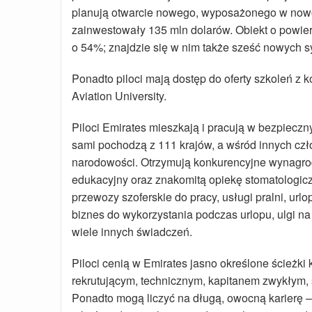
planują otwarcie nowego, wyposażonego w nowoc
zainwestowały 135 mln dolarów. Obiekt o powie
o 54%; znajdzie się w nim także sześć nowych s
Ponadto piloci mają dostęp do oferty szkoleń z 
Aviation University.
Piloci Emirates mieszkają i pracują w bezpiec
sami pochodzą z 111 krajów, a wśród innych cz
narodowości. Otrzymują konkurencyjne wynagrod
edukacyjny oraz znakomitą opiekę stomatologiczn
przewozy szoferskie do pracy, usługi pralni, url
biznes do wykorzystania podczas urlopu, ulgi na b
wiele innych świadczeń.
Piloci cenią w Emirates jasno określone ścieżki
rekrutującym, technicznym, kapitanem zwykłym, 
Ponadto mogą liczyć na długą, owocną karierę – 