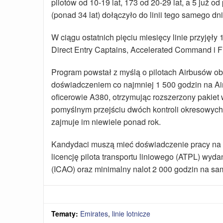
pilotów od 10-19 lat, 173 od 20-29 lat, a 5 już 
(ponad 34 lat) dołączyło do linii tego samego dni
W ciągu ostatnich pięciu miesięcy linie przyjęł
Direct Entry Captains, Accelerated Command i Fir
Program powstał z myślą o pilotach Airbusów 
doświadczeniem co najmniej 1 500 godzin na Air
oficerowie A380, otrzymując rozszerzony pakiet
pomyślnym przejściu dwóch kontroli okresowyc
zajmuje im niewiele ponad rok.
Kandydaci muszą mieć doświadczenie pracy na 
licencję pilota transportu liniowego (ATPL) w
(ICAO) oraz minimalny nalot 2 000 godzin na sa
Tematy:
Emirates
,
linie lotnicze