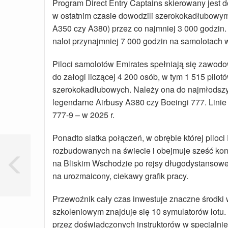
Program Direct Entry Captains skierowany jest d
w ostatnim czasie dowodzili szerokokadłubowym 
A350 czy A380) przez co najmniej 3 000 godzin
nalot przynajmniej 7 000 godzin na samolotach 
Piloci samolotów Emirates spełniają się zawodo
do załogi liczącej 4 200 osób, w tym 1 515 pilo
szerokokadłubowych. Należy ona do najmłodszych
legendarne Airbusy A380 czy Boeingi 777. Lini
777-9 – w 2025 r.
Ponadto siatka połączeń, w obrębie której piloci
rozbudowanych na świecie i obejmuje sześć kont
na Bliskim Wschodzie po rejsy długodystansowe
na urozmaicony, ciekawy grafik pracy.
Przewoźnik cały czas inwestuje znaczne środki 
szkoleniowym znajduje się 10 symulatorów lotu
przez doświadczonych instruktorów w specjalni