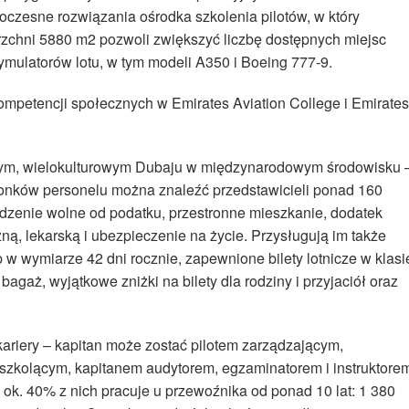
zesne rozwiązania ośrodka szkolenia pilotów, w który
rzchni 5880 m2 pozwoli zwiększyć liczbę dostępnych miejsc
ymulatorów lotu, w tym modeli A350 i Boeing 777-9.
kompetencji społecznych w Emirates Aviation College i Emirates
znym, wielokulturowym Dubaju w międzynarodowym środowisku 
łonków personelu można znaleźć przedstawicieli ponad 160
zenie wolne od podatku, przestronne mieszkanie, dodatek
ą, lekarską i ubezpieczenie na życie. Przysługują im także
op w wymiarze 42 dni rocznie, zapewnione bilety lotnicze w klasi
agaż, wyjątkowe zniżki na bilety dla rodziny i przyjaciół oraz
 kariery – kapitan może zostać pilotem zarządzającym,
szkolącym, kapitanem audytorem, egzaminatorem i instruktore
ok. 40% z nich pracuje u przewoźnika od ponad 10 lat: 1 380