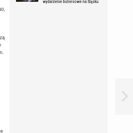
wydarzenie biznesowe na Śląsku
40,
czą
w
n.
ie