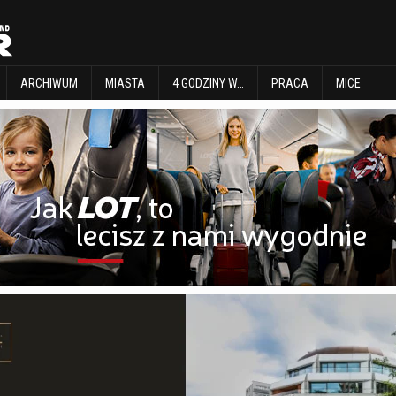
EXPLORE
ARCHIWUM
MIASTA
4 GODZINY W…
PRACA
MICE
ARCHIWUM
MIASTA
4 GODZINY W…
PRACA
MICE