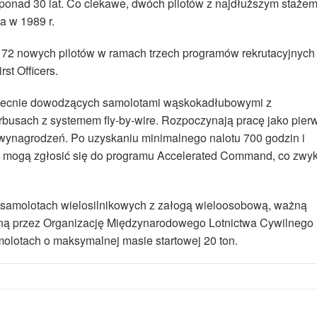
od ponad 30 lat. Co ciekawe, dwóch pilotów z najdłuższym staże
a w 1989 r.
y 172 nowych pilotów w ramach trzech programów rekrutacyjnych
st Officers.
obecnie dowodzących samolotami wąskokadłubowymi z
busach z systemem fly-by-wire. Rozpoczynają pracę jako pier
 wynagrodzeń. Po uzyskaniu minimalnego nalotu 700 godzin i
h mogą zgłosić się do programu Accelerated Command, co zwyk
samolotach wielosilnikowych z załogą wieloosobową, ważną
ydaną przez Organizację Międzynarodowego Lotnictwa Cywilnego
molotach o maksymalnej masie startowej 20 ton.