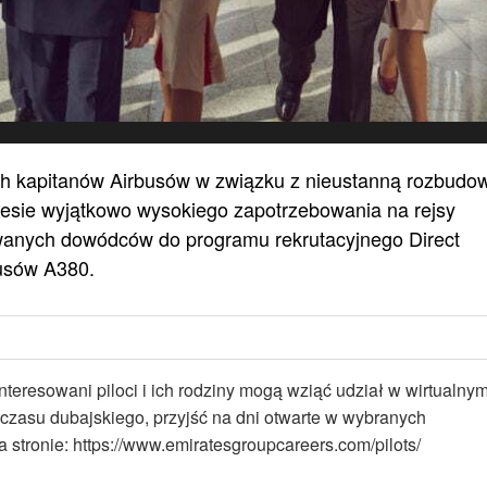
ch kapitanów Airbusów w związku z nieustanną rozbudo
esie wyjątkowo wysokiego zapotrzebowania na rejsy
owanych dowódców do programu rekrutacyjnego Direct
busów A380.
nteresowani piloci i ich rodziny mogą wziąć udział w wirtualny
 czasu dubajskiego, przyjść na dni otwarte w wybranych
 stronie: https://www.emiratesgroupcareers.com/pilots/