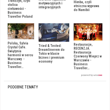
Trenczyn, czyli
Himba, czyli
motywacyjnych i
stolica
etniczna wyprawa
integracyjnych
ciekawości -
do Namibii
Business
Traveller Poland
Polska, Sylvia
Restauracje,
Tried & Tested:
Crystal Cafe.
RECENZJA.
Dreamlinerem do
Świątynia
Restauracja
Tokio w klasie
harmonii w sercu
Czerwony Wieprz w
biznes i premium
Warszawy -
Warszawie -
economy
Business
Business
Traveller…
Traveller…
PODOBNE TEMATY