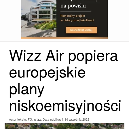
Wizz Air popiera
europejskie
plany
niskoemisyjności
Autor tekstu:
,
, Data publikacji:
14 września 2023
FG
wizz