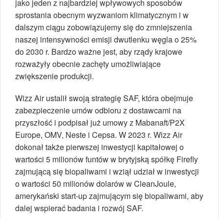
jako jeden z najbardziej wpływowych sposobów
sprostania obecnym wyzwaniom klimatycznym i w
dalszym ciągu zobowiązujemy się do zmniejszenia
naszej intensywności emisji dwutlenku węgla o 25%
do 2030 r. Bardzo ważne jest, aby rządy krajowe
rozważyły obecnie zachęty umożliwiające
zwiększenie produkcji.
Wizz Air ustalił swoją strategię SAF, która obejmuje
zabezpieczenie umów odbioru z dostawcami na
przyszłość i podpisał już umowy z Mabanaft/P2X
Europe, OMV, Neste i Cepsa. W 2023 r. Wizz Air
dokonał także pierwszej inwestycji kapitałowej o
wartości 5 milionów funtów w brytyjską spółkę Firefly
zajmującą się biopaliwami i wziął udział w inwestycji
o wartości 50 milionów dolarów w CleanJoule,
amerykański start-up zajmującym się biopaliwami, aby
dalej wspierać badania i rozwój SAF.