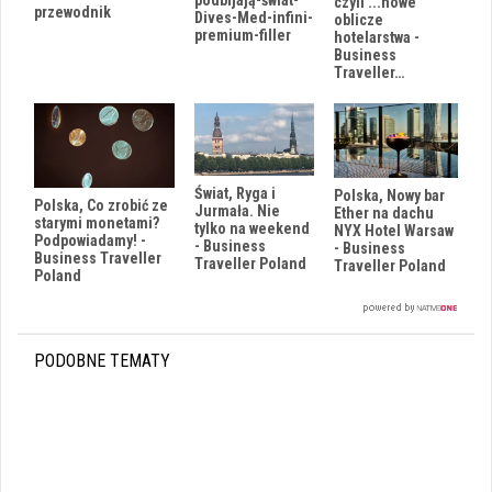
czyli ...nowe
przewodnik
Dives-Med-infini-
oblicze
premium-filler
hotelarstwa -
Business
Traveller…
Świat, Ryga i
Polska, Nowy bar
Polska, Co zrobić ze
Jurmała. Nie
Ether na dachu
starymi monetami?
tylko na weekend
NYX Hotel Warsaw
Podpowiadamy! -
- Business
- Business
Business Traveller
Traveller Poland
Traveller Poland
Poland
PODOBNE TEMATY