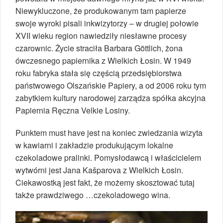
Niewykluczone, że produkowanym tam papierze
swoje wyroki pisali inkwizytorzy – w drugiej połowie
XVII wieku region nawiedziły niesławne procesy
czarownic. Życie straciła Barbara Göttlich, żona
ówczesnego papiernika z Wielkich Łosin. W 1949
roku fabryka stała się częścią przedsiębiorstwa
państwowego Olszańskie Papiery, a od 2006 roku tym
zabytkiem kultury narodowej zarządza spółka akcyjna
Papiernia Ręczna Velkie Losiny.
Punktem must have jest na koniec zwiedzania wizyta
w kawiarni i zakładzie produkującym lokalne
czekoladowe pralinki. Pomysłodawcą i właścicielem
wytwórni jest Jana Kašparova z Wielkich Łosin.
Ciekawostką jest fakt, że możemy skosztować tutaj
także prawdziwego …czekoladowego wina.