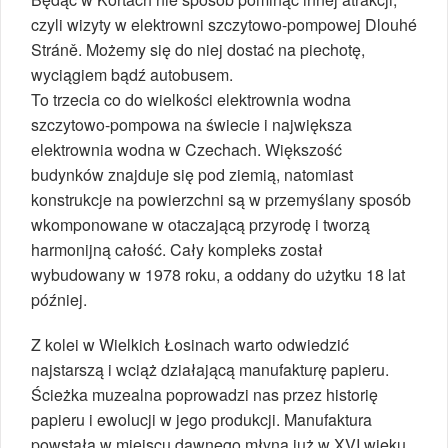
czyli wizyty w elektrowni szczytowo-pompowej Dlouhé
Stráně. Możemy się do niej dostać na piechotę,
wyciągiem bądź autobusem.
To trzecia co do wielkości elektrownia wodna
szczytowo-pompowa na świecie i największa
elektrownia wodna w Czechach. Większość
budynków znajduje się pod ziemią, natomiast
konstrukcje na powierzchni są w przemyślany sposób
wkomponowane w otaczającą przyrodę i tworzą
harmonijną całość. Cały kompleks został
wybudowany w 1978 roku, a oddany do użytku 18 lat
później.
Z kolei w Wielkich Łosinach warto odwiedzić
najstarszą i wciąż działającą manufakturę papieru.
Ścieżka muzealna poprowadzi nas przez historię
papieru i ewolucji w jego produkcji. Manufaktura
powstała w miejscu dawnego młyna już w XVI wieku.