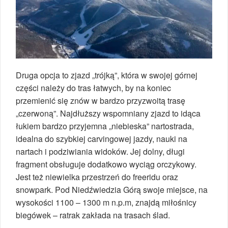
Druga opcja to zjazd „trójką”, która w swojej górnej
części należy do tras łatwych, by na koniec
przemienić się znów w bardzo przyzwoitą trasę
„czerwoną”. Najdłuższy wspomniany zjazd to idąca
łukiem bardzo przyjemna „niebieska” nartostrada,
idealna do szybkiej carvingowej jazdy, nauki na
nartach i podziwiania widoków. Jej dolny, długi
fragment obsługuje dodatkowo wyciąg orczykowy.
Jest też niewielka przestrzeń do freeridu oraz
snowpark. Pod Niedźwiedzia Górą swoje miejsce, na
wysokości 1100 – 1300 m n.p.m, znajdą miłośnicy
biegówek – ratrak zakłada na trasach ślad.