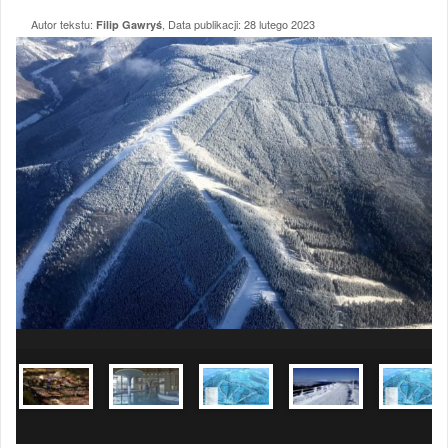
Autor tekstu:
, Data publikacji:
28 lutego 2023
Filip Gawryś