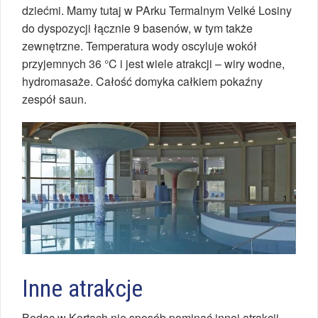
dziećmi. Mamy tutaj w PArku Termalnym Velké Losiny
do dyspozycji łącznie 9 basenów, w tym także
zewnętrzne. Temperatura wody oscyluje wokół
przyjemnych 36 °C i jest wiele atrakcji – wiry wodne,
hydromasaże. Całość domyka całkiem pokaźny
zespół saun.
Inne atrakcje
Będąc w Kortach nie sposób pominąć innej atrakcji,