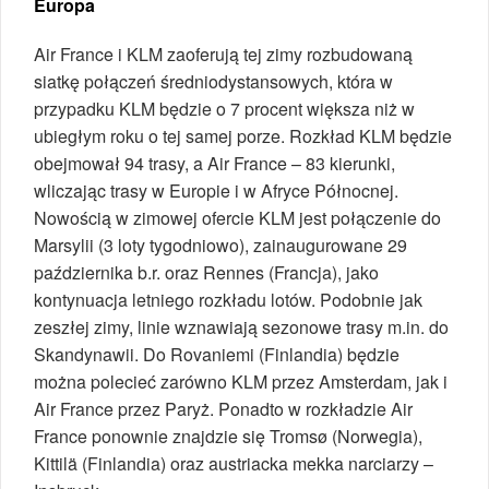
Europa
Air France i KLM zaoferują tej zimy rozbudowaną
siatkę połączeń średniodystansowych, która w
przypadku KLM będzie o 7 procent większa niż w
ubiegłym roku o tej samej porze. Rozkład KLM będzie
obejmował 94 trasy, a Air France – 83 kierunki,
wliczając trasy w Europie i w Afryce Północnej.
Nowością w zimowej ofercie KLM jest połączenie do
Marsylii (3 loty tygodniowo), zainaugurowane 29
października b.r. oraz Rennes (Francja), jako
kontynuacja letniego rozkładu lotów. Podobnie jak
zeszłej zimy, linie wznawiają sezonowe trasy m.in. do
Skandynawii. Do Rovaniemi (Finlandia) będzie
można polecieć zarówno KLM przez Amsterdam, jak i
Air France przez Paryż. Ponadto w rozkładzie Air
France ponownie znajdzie się Tromsø (Norwegia),
Kittilä (Finlandia) oraz austriacka mekka narciarzy –