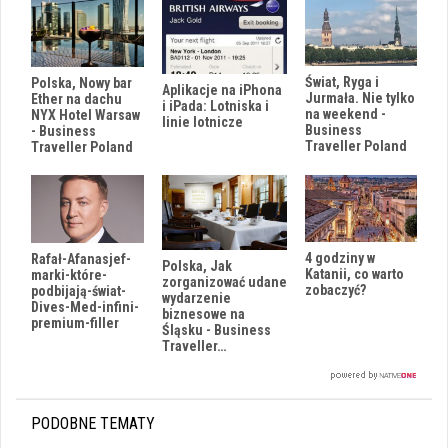
Świat, Ryga i
Polska, Nowy bar
Aplikacje na iPhona
Jurmała. Nie tylko
Ether na dachu
i iPada: Lotniska i
na weekend -
NYX Hotel Warsaw
linie lotnicze
Business
- Business
Traveller Poland
Traveller Poland
4 godziny w
Rafał-Afanasjef-
Polska, Jak
Katanii, co warto
marki-które-
zorganizować udane
zobaczyć?
podbijają-świat-
wydarzenie
Dives-Med-infini-
biznesowe na
premium-filler
Śląsku - Business
Traveller…
PODOBNE TEMATY