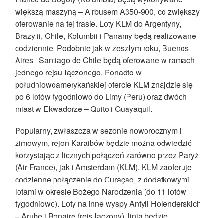
większą maszyną – Airbusem A350-900, co zwiększy
oferowanie na tej trasie. Loty KLM do Argentyny,
Brazylii, Chile, Kolumbii i Panamy będą realizowane
codziennie. Podobnie jak w zeszłym roku, Buenos
Aires i Santiago de Chile będą oferowane w ramach
jednego rejsu łączonego. Ponadto w
południowoamerykańskiej ofercie KLM znajdzie się
po 6 lotów tygodniowo do Limy (Peru) oraz dwóch
miast w Ekwadorze – Quito i Guayaquil.
Popularny, zwłaszcza w sezonie noworocznym i
zimowym, rejon Karaibów będzie można odwiedzić
korzystając z licznych połączeń zarówno przez Paryż
(Air France), jak i Amsterdam (KLM). KLM zaoferuje
codzienne połączenie do Curaçao, z dodatkowymi
lotami w okresie Bożego Narodzenia (do 11 lotów
tygodniowo). Loty na inne wyspy Antyli Holenderskich
– Arubę i Bonaire (rejs łączony), linia będzie