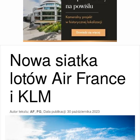
Nowa siatka
lotów Air France
i KLM
Autor tekstu:
,
, Data publikacji:
30 października 2023
AF
FG