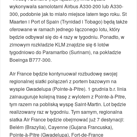
wykonywała samolotami Airbus A330-200 lub A330-
300, podobnie jak to miało miejsce latem tego roku. St
Maarten i Port of Spain (Trynidad i Tobago) będą także
oferowane w ramach jednego łączonego lotu, który
będzie odbywał się do 4 razy w tygodniu. Ponadto, w
zimowym rozkładzie KLM znajdzie się 6 lotów
tygodniowo do Paramaribo (Surinam), na pokładzie
Boeinga B777-300.
Air France będzie kontynuował rozbudowę swojej
regionalnej siatki połączeń z portem bazowym na
wyspie Gwadelupa (Pointe-à-Pitre). 1 grudnia b.r. linia
zainauguruje kolejną trasę z wylotem z Pointe-à-Pitre,
tym razem na pobliską wyspę Saint-Martin. Lot będzie
realizowany raz w tygodniu. Tym samym, regionalna
siatka Air France będzie obejmować już 7 destynacji:
Belém (Brazylia), Cayenne (Gujana Francuska),
Pointe-à-Pitre (Gwadelupa), Fort-de-France