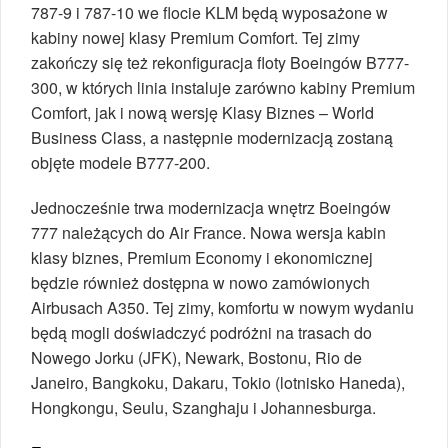
787-9 i 787-10 we flocie KLM będą wyposażone w
kabiny nowej klasy Premium Comfort. Tej zimy
zakończy się też rekonfiguracja floty Boeingów B777-
300, w których linia instaluje zarówno kabiny Premium
Comfort, jak i nową wersję Klasy Biznes – World
Business Class, a następnie modernizacją zostaną
objęte modele B777-200.
Jednocześnie trwa modernizacja wnętrz Boeingów
777 należących do Air France. Nowa wersja kabin
klasy biznes, Premium Economy i ekonomicznej
będzie również dostępna w nowo zamówionych
Airbusach A350. Tej zimy, komfortu w nowym wydaniu
będą mogli doświadczyć podróżni na trasach do
Nowego Jorku (JFK), Newark, Bostonu, Rio de
Janeiro, Bangkoku, Dakaru, Tokio (lotnisko Haneda),
Hongkongu, Seulu, Szanghaju i Johannesburga.