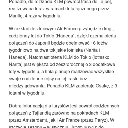
Ponadto, do rozkładu KLM powróci trasa do Tajpej,
realizowana teraz w ramach lotu łączonego przez
Manilę, 4 razy w tygodniu.
W rozkładzie zimowym Air France przybędzie drugi,
codzienny lot do Tokio (Haneda), dzięki czemu oferta
połączeń do Japonii będzie obejmować 16 lotów
tygodniowo na dwa tokijskie lotniska (Narita i
Haneda). Natomiast oferta KLM do Tokio (lotnisko
Narita) jest większa od zeszłorocznej o 3 dodatkowe
loty w tygodniu, a linia planuje realizować wszystkie
swoje codzienne rejsy na tej trasie bez
międzylądowania. Ponadto KLM zaoferuje Osakę, z 3
lotami w tygodniu.
Dobrą informacją dla turystów jest powrót codziennych
połączeń z Tajlandią zarówno na pokładach KLM
(przez Amsterdam), jak i Air France (przez Paryż). W
szczycie sezonu – w styczniu i lutym 2024 r. do