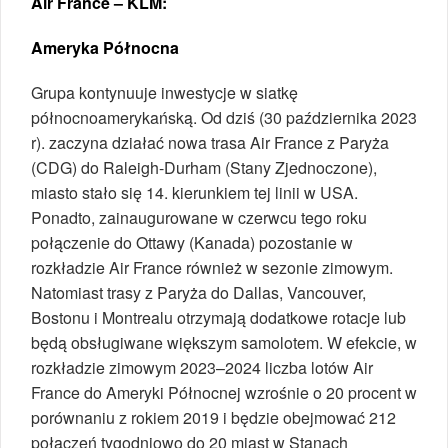
Air France – KLM:
Ameryka Północna
Grupa kontynuuje inwestycje w siatkę
północnoamerykańską. Od dziś (30 października 2023
r). zaczyna działać nowa trasa Air France z Paryża
(CDG) do Raleigh-Durham (Stany Zjednoczone),
miasto stało się 14. kierunkiem tej linii w USA.
Ponadto, zainaugurowane w czerwcu tego roku
połączenie do Ottawy (Kanada) pozostanie w
rozkładzie Air France również w sezonie zimowym.
Natomiast trasy z Paryża do Dallas, Vancouver,
Bostonu i Montrealu otrzymają dodatkowe rotacje lub
będą obsługiwane większym samolotem. W efekcie, w
rozkładzie zimowym 2023–2024 liczba lotów Air
France do Ameryki Północnej wzrośnie o 20 procent w
porównaniu z rokiem 2019 i będzie obejmować 212
połączeń tygodniowo do 20 miast w Stanach