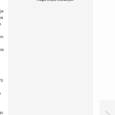
je
na
o
am
nie
70
u
go