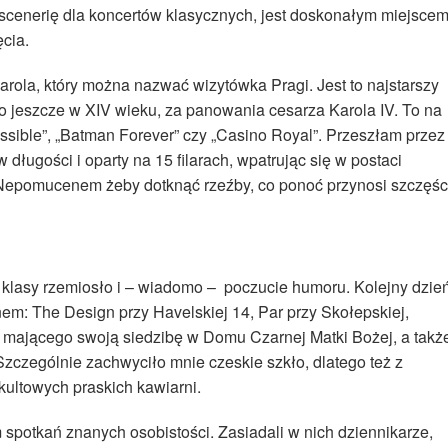
ą scenerię dla koncertów klasycznych, jest doskonałym miejsce
cia.
ola, który można nazwać wizytówka Pragi. Jest to najstarszy
 jeszcze w XIV wieku, za panowania cesarza Karola IV. To na
ossible”, „Batman Forever” czy „Casino Royal”. Przeszłam przez
 długości i oparty na 15 filarach, wpatrując się w postaci
Nepomucenem żeby dotknąć rzeźby, co ponoć przynosi szczęśc
j klasy rzemiosło i – wiadomo – poczucie humoru. Kolejny dzie
em: The Design przy Havelskiej 14, Par przy Skołepskiej,
mającego swoją siedzibę w Domu Czarnej Matki Bożej, a takż
zczególnie zachwyciło mnie czeskie szkło, dlatego też z
ultowych praskich kawiarni.
potkań znanych osobistości. Zasiadali w nich dziennikarze,