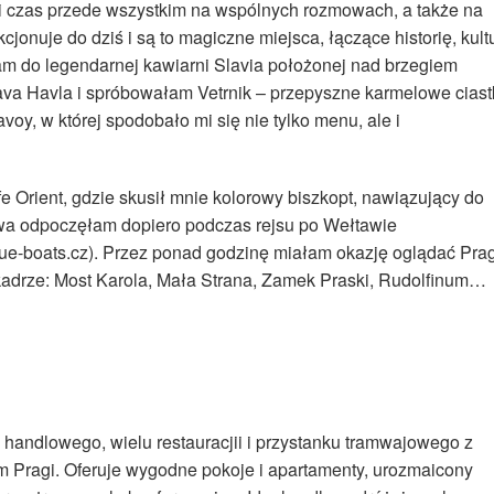
zali czas przede wszystkim na wspólnych rozmowach, a także na
cjonuje do dziś i są to magiczne miejsca, łączące historię, kult
łam do legendarnej kawiarni Slavia położonej nad brzegiem
ava Havla i spróbowałam Vetrnik – przepyszne karmelowe cias
oy, w której spodobało mi się nie tylko menu, ale i
Orient, gdzie skusił mnie kolorowy biszkopt, nawiązujący do
wa odpoczęłam dopiero podczas rejsu po Wełtawie
ue-boats.cz). Przez ponad godzinę miałam okazję oglądać Pra
 kadrze: Most Karola, Mała Strana, Zamek Praski, Rudolfinum…
 handlowego, wielu restauracjii i przystanku tramwajowego z
m Pragi. Oferuje wygodne pokoje i apartamenty, urozmaicony