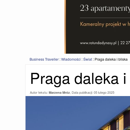
Business Traveller
:
Wiadomości
:
Świat
:
Praga daleka i bliska
Praga daleka i 
Autor tekstu:
, Data publikacji:
05 lutego 2025
Marzena Mróz