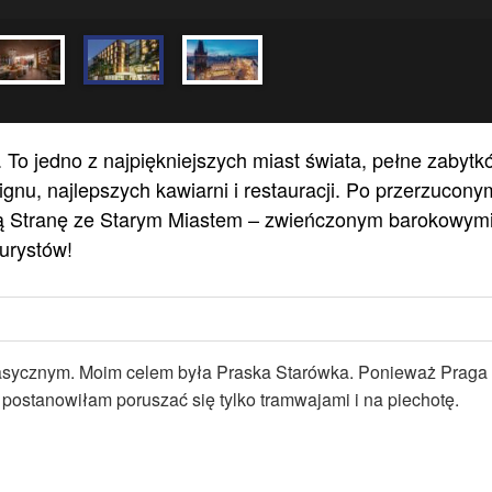
To jedno z najpiękniejszych miast świata, pełne zabytk
ignu, najlepszych kawiarni i restauracji. Po przerzucony
ą Stranę ze Starym Miastem – zwieńczonym barokowym
turystów!
lasycznym. Moim celem była Praska Starówka. Ponieważ Praga
ostanowiłam poruszać się tylko tramwajami i na piechotę.