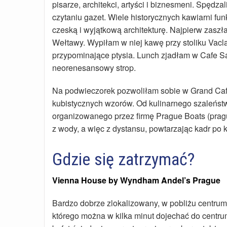
pisarze, architekci, artyści i biznesmeni. Spęd
czytaniu gazet. Wiele historycznych kawiarni funk
czeską i wyjątkową architekturę. Najpierw zasz
Wełtawy. Wypiłam w niej kawę przy stoliku Vacl
przypominające ptysia. Lunch zjadłam w Cafe Sav
neorenesansowy strop.
Na podwieczorek pozwoliłam sobie w Grand Cafe 
kubistycznych wzorów. Od kulinarnego szaleńst
organizowanego przez firmę Prague Boats (prag
z wody, a więc z dystansu, powtarzając kadr po
Gdzie się zatrzymać?
Vienna House by Wyndham Andel’s Prague
Bardzo dobrze zlokalizowany, w pobliżu centrum
którego można w kilka minut dojechać do centru