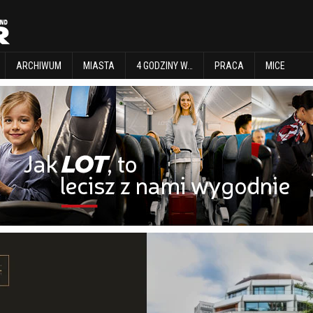
EXPLORE
ARCHIWUM
MIASTA
4 GODZINY W…
PRACA
MICE
ARCHIWUM
MIASTA
4 GODZINY W…
PRACA
MICE