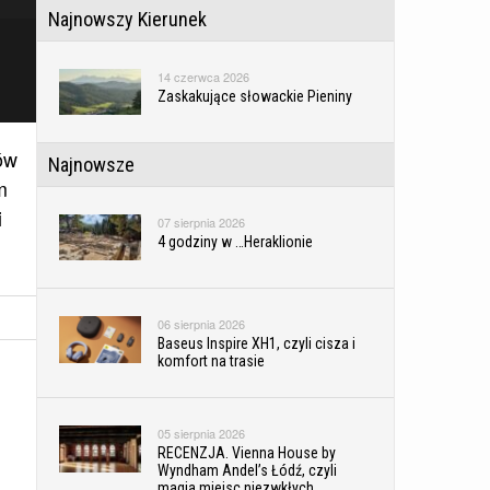
Najnowszy Kierunek
14 czerwca 2026
Zaskakujące słowackie Pieniny
ów
Najnowsze
m
i
07 sierpnia 2026
4 godziny w …Heraklionie
06 sierpnia 2026
Baseus Inspire XH1, czyli cisza i
komfort na trasie
05 sierpnia 2026
RECENZJA. Vienna House by
Wyndham Andel’s Łódź, czyli
magia miejsc niezwkłych