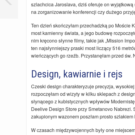
szlachcica Jaroslava, dziś oferuje on wyjątkow
na zorganizowanie konferencji czy dużego przyję
Ten dzień skończyłam przechadzką po Moście Kar
most kamienny świata, a jego budowę rozpoczęto
nim kręcono słynne filmy, takie jak „Mission Imp
ten najsłynniejszy praski most liczący 516 metrów
wieńczących go rzeźb. Przystanęłam przed św. 
Design, kawiarnie i rejs
Czeski design charakteryzuje precyzja, wysokie
rozpoczęłam od wizyty w kilku sklepach z design
słynącego z kubistycznych wpływów Modernistę 
Deelive Design Store przy Smetanovo Nabrezi. S
zakupionym wazonem poszłam prosto szlakiem k
W czasach międzywojennych były one miejscem s