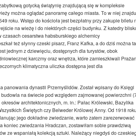
zabytkową gotycką świątynię znajdującą się w kompleksie
ieży można oglądać panoramę całego miasta. To w niej znajdu
9 roku. Wstęp do kościoła jest bezpłatny przy zakupie biletu 
ście na wieżę i do niektórych części budynku. Z katedry blisk
y, w czasach cesarstwa habsburskiego alchemicy
eszkał też słynny czeski pisarz, Franz Kafka, a do dziś można t
est jednym z dziewięciu, dostępnych dla turystów, obok
edniowiecznej karczmy oraz wnętrza, które zamieszkiwali Praża
eczornych klimatyczna uliczka dostępna jest dla
a panowania dynastii Przemyślidów. Został wpisany do Księgi
u budowla na świecie pod względem zajmowanej powierzchni (
h okresów architektonicznych, m. in.: Pałac Królewski, Bazylika
 Wszystkich Świętych czy Belweder Królowej Anny. Od 1918 rok
 Planując jego dokładne zwiedzanie, warto zatem zarezerwować
. Na koniec zwiedzania Hradczan, zostawiłam sobie prawdziwą
zów ze wspaniałą kolekcją sztuki. Należący niegdyś do czeskie