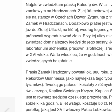
Najpierw zwiedziłam praską Katedrę św. Wita – 
zamkowym na Hradczanach. Z jej 96-metrowej w
się najstarszy w Czechach Dzwon Zygmunta z 154
Zamek w Hradczanach. Dodatkowo płatne jest wej
już do Złotej Uliczki, na której, według legend
próbowali wyprodukować złoto. Przy tej ulicy mi
zwiedzać dom należący kiedyś do jego siostry. J
laboratorium alchemika, pracowni złotniczej, śr
w XVI wieku. Warto wiedzieć, że w godzinach wi
zwiedzających bezpłatnie.
Praski Zamek Hradczany powstał ok. 880 roku, z
Rekordów Guinnessa, jako największa tego typ
tys. mkw.). Tworzą go pałace i kościoły z różnyc
św. Jerzego, Kaplica Świętego Krzyża, Kaplica
jest to również siedzibą czeskiego prezydenta.
sobie kilka godzin. Bilet wstępu kosztuje 50 zł
perełkę, jaką jest XVII-wieczny Pałac Lobkowic