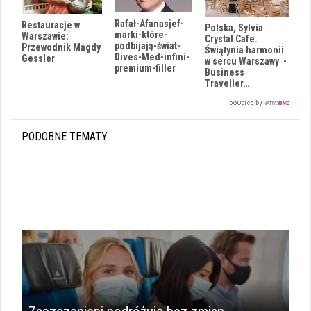
Rafał-Afanasjef-
Restauracje w
Polska, Sylvia
marki-które-
Warszawie:
Crystal Cafe.
podbijają-świat-
Przewodnik Magdy
Świątynia harmonii
Dives-Med-infini-
Gessler
w sercu Warszawy -
premium-filler
Business
Traveller…
PODOBNE TEMATY