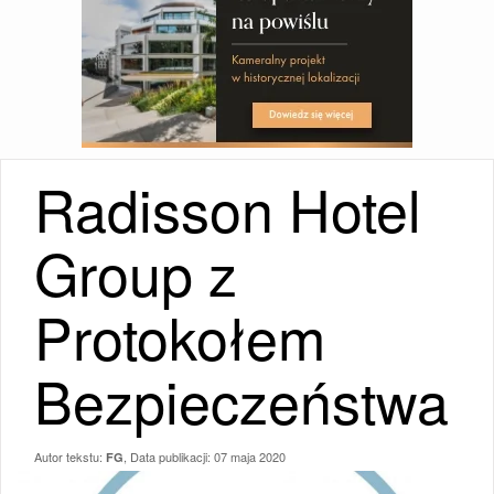
Radisson Hotel
Group z
Protokołem
Bezpieczeństwa
Autor tekstu:
, Data publikacji:
07 maja 2020
FG