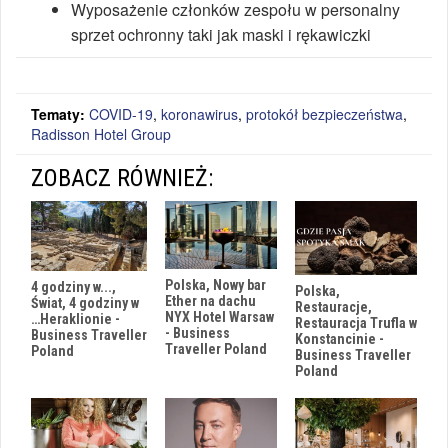
Wyposażenie członków zespołu w personalny
sprzet ochronny taki jak maski i rękawiczki
Tematy:
COVID-19
,
koronawirus
,
protokół bezpieczeństwa
,
Radisson Hotel Group
ZOBACZ RÓWNIEŻ:
Polska, Nowy bar
4 godziny w...,
Polska,
Ether na dachu
Świat, 4 godziny w
Restauracje,
NYX Hotel Warsaw
…Heraklionie -
Restauracja Trufla w
- Business
Business Traveller
Konstancinie -
Traveller Poland
Poland
Business Traveller
Poland