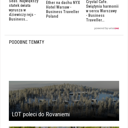
Seas. Największy
Crystal Cafe.
Ether na dachu NYX
statek świata
Świątynia harmonii
Hotel Warsaw -
wyrusza w
w sercu Warszawy
Business Traveller
dziewiczy rejs -
- Business
Poland
Business…
Traveller…
PODOBNE TEMATY
LOT poleci do Rovaniemi