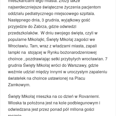
mieszkańcami tego miasta. Złoży także
najserdeczniejsze świąteczne życzenia pacjentom
oddziału pediatrycznego miejscowego szpitala.
Następnego dnia, 3 grudnia, wyjątkowy gość
przyjedzie do Zabrza, gdzie odwiedzi
przedszkolaków. W dniu swojego święta, czyli w
popularne Mikołajki, Święty Mikołaj zagości we
Wrocławiu. Tam, wraz z władzami miasta, zapali
lampki na stojącej w Rynku bożonarodzeniowej
choince , pozdrawiając setki przybyłych wrocławian. 7
grudnia Święty Mikołaj wróci do Warszawy, gdzie
weźmie udział między innymi w uroczystym zapaleniu
światełek na choince ustawionej na Placu
Zamkowym.
Święty Mikołaj mieszka na co dzień w Rovaniemi.
Wioska ta położona jest na kole podbiegunowym i
odwiedzana jest przez ponad pół miliona gości
rocznie.