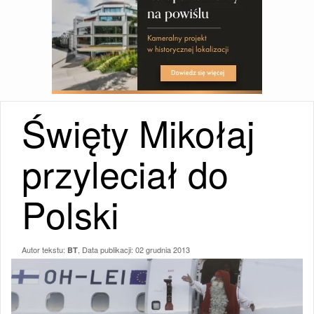
Święty Mikołaj
przyleciał do
Polski
Autor tekstu:
, Data publikacji:
02 grudnia 2013
BT