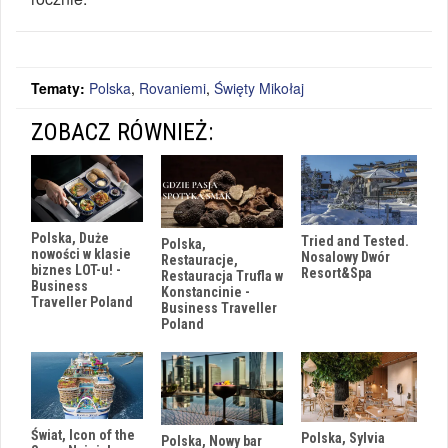
Tematy:
Polska
,
Rovaniemi
,
Święty Mikołaj
ZOBACZ RÓWNIEŻ:
Polska, Duże
Tried and Tested.
Polska,
nowości w klasie
Nosalowy Dwór
Restauracje,
biznes LOT-u! -
Resort&Spa
Restauracja Trufla w
Business
Konstancinie -
Traveller Poland
Business Traveller
Poland
Świat, Icon of the
Polska, Sylvia
Polska, Nowy bar