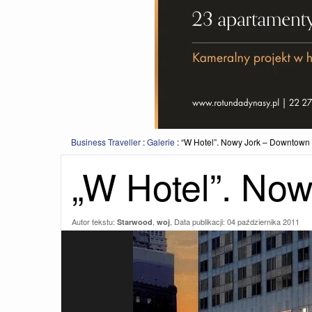
Business Traveller
:
Galerie
:
“W Hotel”. Nowy Jork – Downtown
„W Hotel”. No
Autor tekstu:
,
, Data publikacji:
04 października 2011
Starwood
woj