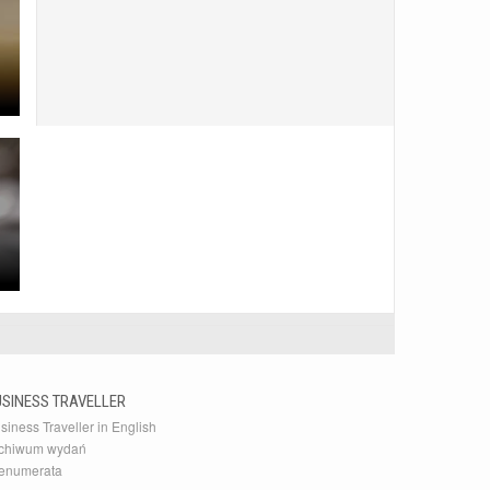
USINESS TRAVELLER
siness Traveller in English
chiwum wydań
enumerata