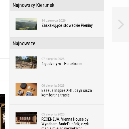
Najnowszy Kierunek
14 czerwca 2026
Zaskakujące słowackie Pieniny
Najnowsze
07 sierpnia 2026
4 godziny w …Heraklionie
06 sierpnia 2026
Baseus Inspire XH1, czyli cisza i
komfort na trasie
05 sierpnia 2026
RECENZJA. Vienna House by
Wyndham Andel’s Łódź, czyli
magia miejsc niezwkłych