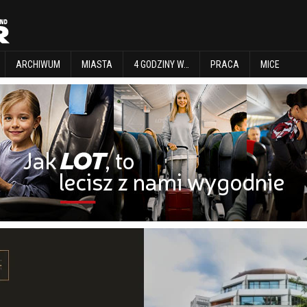
EXPLORE
ARCHIWUM
MIASTA
4 GODZINY W…
PRACA
MICE
ARCHIWUM
MIASTA
4 GODZINY W…
PRACA
MICE