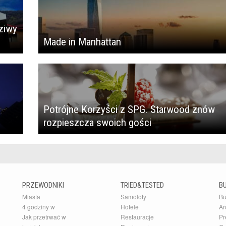
ziwy
Made in Manhattan
Potrójne Korzyści z SPG. Starwood znów
rozpieszcza swoich gości
PRZEWODNIKI
TRIED&TESTED
B
Miasta
Samoloty
Bu
4 godziny w
Hotele
Ar
Jak przetrwać w
Restauracje
Pr