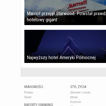
Marriot przejął Starwood. Powstał prawd
hotelowy gigant
Najwyższy hotel Ameryki Północnej
WIADOMOŚCI
STYL ŻYCIA
Polska
Zdrowie i uroda
Świat
Moda
Kuchnia
RAPORTY I RANKINGI