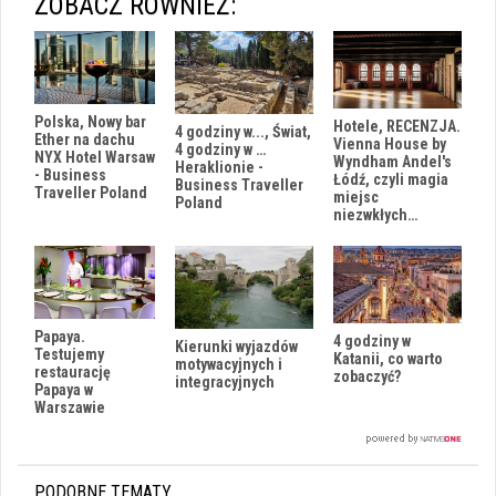
ZOBACZ RÓWNIEŻ:
Polska, Nowy bar
Hotele, RECENZJA.
4 godziny w..., Świat,
Ether na dachu
Vienna House by
4 godziny w …
NYX Hotel Warsaw
Wyndham Andel's
Heraklionie -
- Business
Łódź, czyli magia
Business Traveller
Traveller Poland
miejsc
Poland
niezwkłych…
Papaya.
4 godziny w
Kierunki wyjazdów
Testujemy
Katanii, co warto
motywacyjnych i
restaurację
zobaczyć?
integracyjnych
Papaya w
Warszawie
i
PODOBNE TEMATY