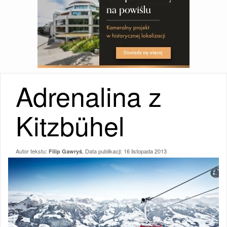
Adrenalina z
Kitzbühel
Autor tekstu:
, Data publikacji:
16 listopada 2013
Filip Gawryś