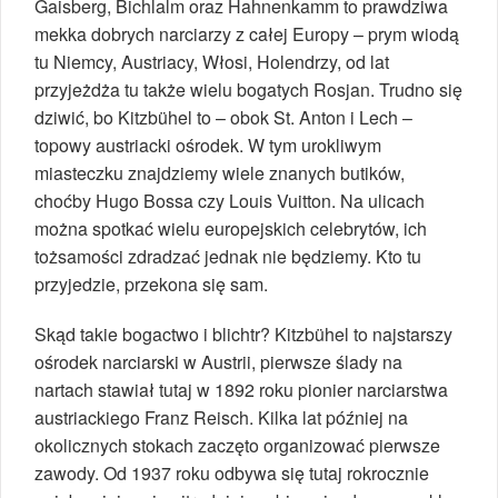
Gaisberg, Bichlalm oraz Hahnenkamm to prawdziwa
mekka dobrych narciarzy z całej Europy – prym wiodą
tu Niemcy, Austriacy, Włosi, Holendrzy, od lat
przyjeżdża tu także wielu bogatych Rosjan. Trudno się
dziwić, bo Kitzbühel to – obok St. Anton i Lech –
topowy austriacki ośrodek. W tym urokliwym
miasteczku znajdziemy wiele znanych butików,
choćby Hugo Bossa czy Louis Vuitton. Na ulicach
można spotkać wielu europejskich celebrytów, ich
tożsamości zdradzać jednak nie będziemy. Kto tu
przyjedzie, przekona się sam.
Skąd takie bogactwo i blichtr? Kitzbühel to najstarszy
ośrodek narciarski w Austrii, pierwsze ślady na
nartach stawiał tutaj w 1892 roku pionier narciarstwa
austriackiego Franz Reisch. Kilka lat później na
okolicznych stokach zaczęto organizować pierwsze
zawody. Od 1937 roku odbywa się tutaj rokrocznie