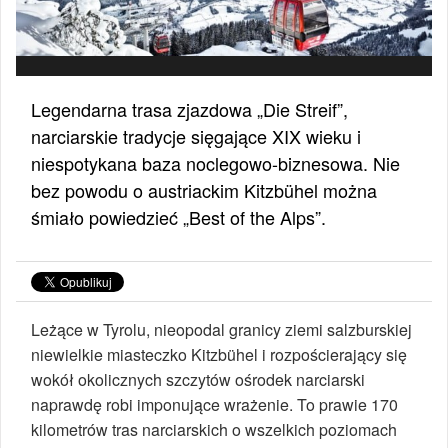
Legendarna trasa zjazdowa „Die Streif”,
narciarskie tradycje sięgające XIX wieku i
niespotykana baza noclegowo-biznesowa. Nie
bez powodu o austriackim Kitzbühel można
śmiało powiedzieć „Best of the Alps”.
Leżące w Tyrolu, nieopodal granicy ziemi salzburskiej
niewielkie miasteczko Kitzbühel i rozpościerający się
wokół okolicznych szczytów ośrodek narciarski
naprawdę robi imponujące wrażenie. To prawie 170
kilometrów tras narciarskich o wszelkich poziomach