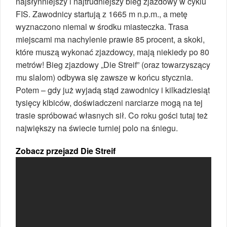
najsłynniejszy i najtrudniejszy bieg zjazdowy w cyklu
FIS. Zawodnicy startują z 1665 m n.p.m., a metę
wyznaczono niemal w środku miasteczka. Trasa
miejscami ma nachylenie prawie 85 procent, a skoki,
które muszą wykonać zjazdowcy, mają niekiedy po 80
metrów! Bieg zjazdowy „Die Streif” (oraz towarzyszący
mu slalom) odbywa się zawsze w końcu stycznia.
Potem – gdy już wyjadą stąd zawodnicy i kilkadziesiąt
tysięcy kibiców, doświadczeni narciarze mogą na tej
trasie spróbować własnych sił. Co roku gości tutaj też
największy na świecie turniej polo na śniegu.
Zobacz przejazd Die Streif