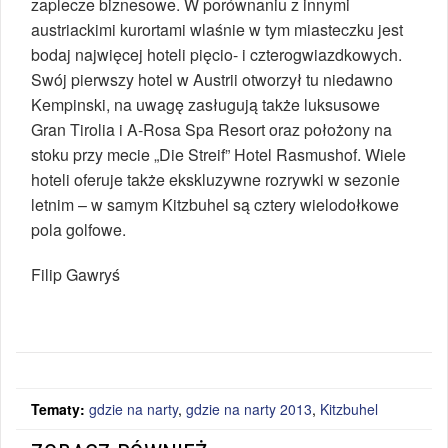
zaplecze biznesowe. W porównaniu z innymi
austriackimi kurortami wlaśnie w tym miasteczku jest
bodaj najwięcej hoteli pięcio- i czterogwiazdkowych.
Swój pierwszy hotel w Austrii otworzył tu niedawno
Kempinski, na uwagę zasługują także luksusowe
Gran Tirolia i A-Rosa Spa Resort oraz położony na
stoku przy mecie „Die Streif” Hotel Rasmushof. Wiele
hoteli oferuje także ekskluzywne rozrywki w sezonie
letnim – w samym Kitzbuhel są cztery wielodołkowe
pola golfowe.
Filip Gawryś
Tematy:
gdzie na narty
,
gdzie na narty 2013
,
Kitzbuhel