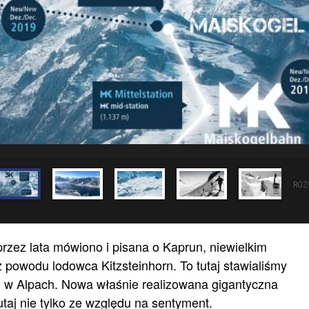
ROZ
przez lata mówiono i pisana o Kaprun, niewielkim
 powodu lodowca Kitzsteinhorn. To tutaj stawialiśmy
ki w Alpach. Nowa właśnie realizowana gigantyczna
utaj nie tylko ze względu na sentyment.