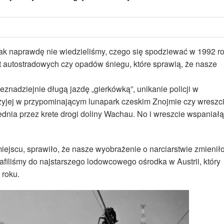
Tak naprawdę nie wiedzieliśmy, czego się spodziewać w 1992 r
at autostradowych czy opadów śniegu, które sprawią, że nasze
znadziejnie długą jazdę „gierkówką”, unikanie policji w
czyjej w przypominającym lunapark czeskim Znojmie czy wreszc
ednia przez krete drogi doliny Wachau. No i wreszcie wspaniałą
iejscu, sprawiło, że nasze wyobrażenie o narciarstwie zmienił
Trafiliśmy do najstarszego lodowcowego ośrodka w Austrii, który
 roku.