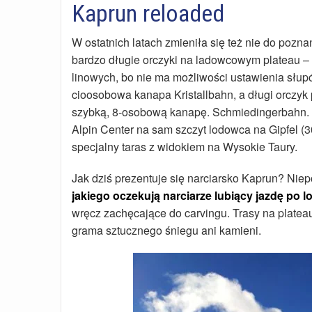
Kaprun reloaded
W ostatnich latach zmieniła się też nie do poz
bardzo długie orczyki na ladowcowym plateau – Ki
linowych, bo nie ma możliwości ustawienia słu
cioosobowa kanapa Kristallbahn, a długi orczyk
szybką, 8-osobową kanapę. Schmiedingerbahn.
Alpin Center na sam szczyt lodowca na Gipfel (30
specjalny taras z widokiem na Wysokie Taury.
Jak dziś prezentuje się narciarsko Kaprun? Niep
jakiego oczekują narciarze lubiący jazdę po 
wręcz zachęcające do carvingu. Trasy na platea
grama sztucznego śniegu ani kamieni.