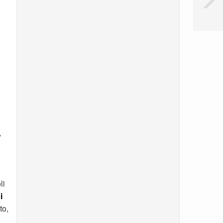
w
li
i
to,