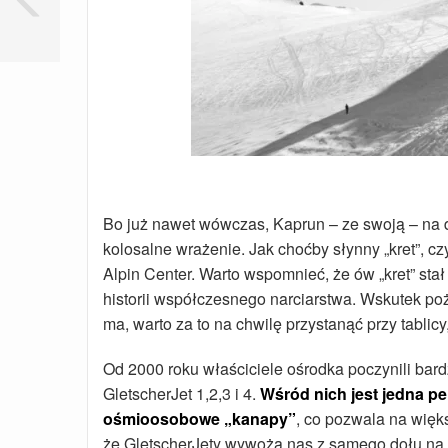
Bo już nawet wówczas, Kaprun – ze swoją – na dz
kolosalne wrażenie. Jak choćby słynny „kret”, 
Alpin Center. Warto wspomnieć, że ów „kret” stał 
historii współczesnego narciarstwa. Wskutek poża
ma, warto za to na chwilę przystanąć przy tablicy
Od 2000 roku właściciele ośrodka poczynili bar
GletscherJet 1,2,3 i 4.
Wśród nich jest jedna pe
ośmioosobowe „kanapy”
, co pozwala na więk
że GletscherJety wywożą nas z samego dołu na 