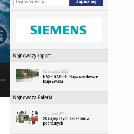
Najnowszy raport
02 listopada 2025
NASZ RAPORT. Najszczęśliwsze
WIŃ
kraje świata
Najnowsza Galeria
10 grudnia 2015
20 najlepszych akcesoriów
podróżnych