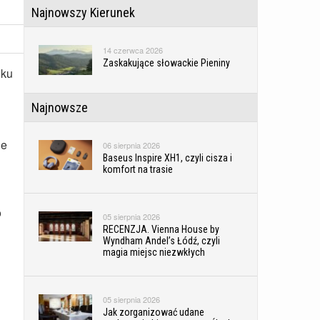
Najnowszy Kierunek
14 czerwca 2026
Zaskakujące słowackie Pieniny
oku
Najnowsze
ie
06 sierpnia 2026
Baseus Inspire XH1, czyli cisza i
komfort na trasie
o
05 sierpnia 2026
RECENZJA. Vienna House by
Wyndham Andel’s Łódź, czyli
magia miejsc niezwkłych
05 sierpnia 2026
Jak zorganizować udane