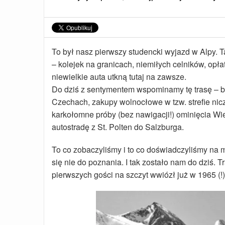
To był nasz pierwszy studencki wyjazd w Alpy. 
– kolejek na granicach, niemiłych celników, opł
niewielkie auta utkną tutaj na zawsze.
Do dziś z sentymentem wspominamy tę trasę – be
Czechach, zakupy wolnocłowe w tzw. strefie ni
karkołomne próby (bez nawigacji!) ominięcia Wi
autostradę z St. Polten do Salzburga.
To co zobaczyliśmy i to co doświadczyliśmy na m
się nie do poznania. I tak zostało nam do dziś. 
pierwszych gości na szczyt wwiózł już w 1965 (!)