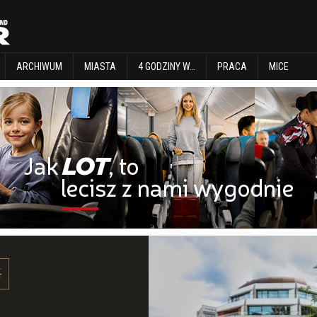
EXPLORE
ARCHIWUM
MIASTA
4 GODZINY W…
PRACA
MICE
ARCHIWUM
MIASTA
4 GODZINY W…
PRACA
MICE