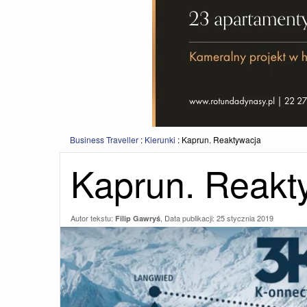
Business Traveller
:
Kierunki
:
Kaprun. Reaktywacja
Kaprun. Reakt
Autor tekstu:
, Data publikacji:
25 stycznia 2019
Filip Gawryś