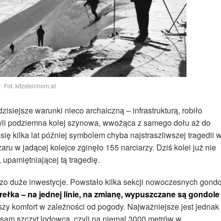
Fot. kitzsteinhorn.at
isiejsze warunki nieco archaiczną – infrastrukturą, robiło
czyli podziemna kolej szynowa, wwożąca z samego dołu aż do
się kilka lat później symbolem chyba najstraszliwszej tragedii 
ru w jadącej kolejce zginęło 155 narciarzy. Dziś kolei już nie
, upamiętniającej tą tragedię.
dzo duże inwestycje. Powstało kilka sekcji nowoczesnych gondo
rełka – na jednej linie, na zmianę, wypuszczane są gondole 
szy komfort w zależności od pogody. Najważniejsze jest jednak 
sam szczyt lodowca, czyli na niemal 3000 metrów w