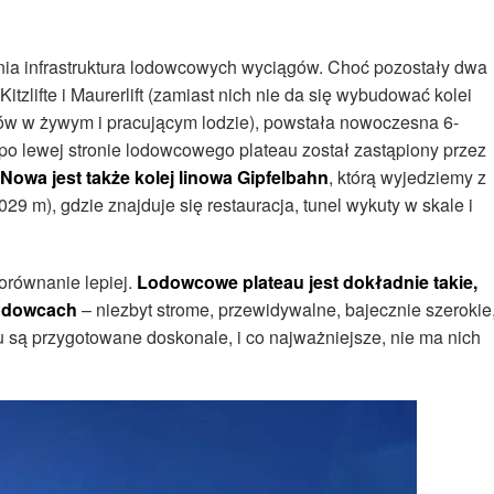
nania infrastruktura lodowcowych wyciągów. Choć pozostały dwa
tzlifte i Maurerlift (zamiast nich nie da się wybudować kolei
pów w żywym i pracującym lodzie), powstała nowoczesna 6-
 po lewej stronie lodowcowego plateau został zastąpiony przez
Nowa jest także kolej linowa Gipfelbahn
, którą wyjedziemy z
29 m), gdzie znajduje się restauracja, tunel wykuty w skale i
orównanie lepiej.
Lodowcowe plateau jest dokładnie takie,
lodowcach
– niezbyt strome, przewidywalne, bajecznie szerokie
u są przygotowane doskonale, i co najważniejsze, nie ma nich