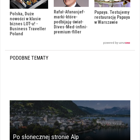
Rafał-Afanasjef-
Papaya. Testujemy
Polska, Duże
marki-które-
restaurację Papaya
nowości w klasie
podbijają-świat-
w Warszawie
biznes LOT-u! -
Dives-Med-infini-
Business Traveller
premium-filler
Poland
PODOBNE TEMATY
i
Po słonecznej stronie Alp