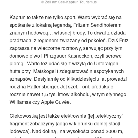
© Zell am See-Kaprun Tourismus
Kaprun to także nie tylko sport. Warto wybrać się na
spotkanie z lokalną legendą, Fritzem Sendlhoferem,
znanym hodowcą… własnej brody. To drwal z dziada
pradziada, z regionem związany od pokoleń. Dziś Fritz
zaprasza na wieczorne rozmowy, serwując przy tym
domowe piwo i Pinzgauer Kasnocken, czyli serowe
pierogi. Warto też udać się z wizytą do Unteraigen
hutte przy Maiskogel i zdegustować niespotykanych
sznapsów. Destylarnię od kilkudziesięciu lat prowadzi
rodzina Rattensberger. Jej szef, Toni, produkuje
rocznie nawet 1,5 tys. litrów alkoholu, w tym słynnego
Williamsa czy Apple Cuvée.
Ciekowostką jest także elektrownia (jej „elektryczny”
fragment zobaczymy jadąc w kierunku dolnej stacji
lodowca). Nad doliną , na wysokości ponad 2000 m,