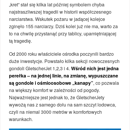
„kret” stał się kilka lat później symbolem chyba
najstraszliwszej tragedii w historii współczesnego
narciarstwa. Wskutek pożaru w jadącej kolejce
zginęło 155 narciarzy. Dziś kolei już nie ma, warto za
to na chwilę przystanąć przy tablicy, upamiętniającej
tą tragedię.
Od 2000 roku właściciele ośrodka poczynili bardzo
duże inwestycje. Powstało kilka sekcji nowoczesnych
gondoli GletscherJet 1,2,3 i 4.
Wśród nich jest jedna
perełka – na jednej linie, na zmianę, wypuszczane
są gondole i ośmioosobowe „kanapy”
, co pozwala
na większy komfort w zależności od pogody.
Najważniejsze jest jednak to, że GletscherJety
wywożą nas z samego dołu na sam szczyt lodowca,
czyli na niemal 3000 metrów w komfortowych
warunkach.