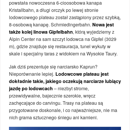
powstała nowoczesna 6-cioosobowa kanapa
Kristallbahn, a długi orczyk po lewej stronie
lodowcowego plateau został zastąpiony przez szybką,
8-osobową kanapę. Schmiedingerbahn.
Nowa jest
także kolej linowa Gipfelbahn
, którą wyjedziemy z
Alpin Center na sam szczyt lodowca na Gipfel (3029
m), gdzie znajduje się restauracja, tunel wykuty w
skale i specjalny taras z widokiem na Wysokie Taury.
Jak dziś prezentuje się narciarsko Kaprun?
Nieporównanie lepiej.
Lodowcowe plateau jest
dokładnie takie, jakiego oczekują narciarze lubiący
jazdę po lodowcach
– niezbyt strome,
przewidywalne, bajecznie szerokie, wręcz
zachęcające do carvingu. Trasy na plateau są
przygotowane doskonale, i co najważniejsze, nie ma
nich grama sztucznego śniegu ani kamieni.