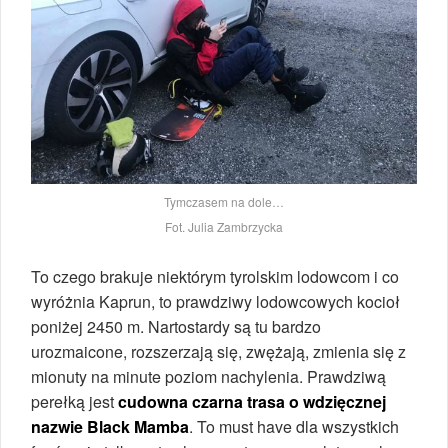
Tymczasem na dole…
Fot. Julia Zambrzycka
To czego brakuje niektórym tyrolskim lodowcom i co
wyróżnia Kaprun, to prawdziwy lodowcowych kocioł
poniżej 2450 m. Nartostardy są tu bardzo
urozmaicone, rozszerzają się, zwężają, zmienia się z
mionuty na minute poziom nachylenia. Prawdziwą
perełką jest
cudowna czarna trasa o wdzięcznej
nazwie Black Mamba
. To must have dla wszystkich