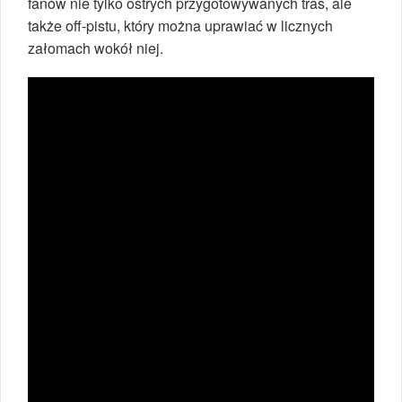
fanów nie tylko ostrych przygotowywanych tras, ale
także off-pistu, który można uprawiać w licznych
załomach wokół niej.