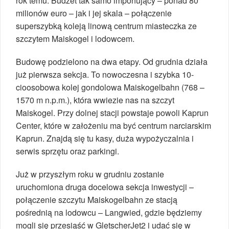
rok temu. Budżet tak samo imponujący – ponad 80
milionów euro – jak i jej skala – połączenie
superszybką koleją linową centrum miasteczka ze
szczytem Maiskogel i lodowcem.
Budowę podzielono na dwa etapy. Od grudnia działa
już pierwsza sekcja. To nowoczesna i szybka 10-
cioosobowa kolej gondolowa Maiskogelbahn (768 –
1570 m n.p.m.), która wwiezie nas na szczyt
Maiskogel. Przy dolnej stacji powstaje powoli Kaprun
Center, które w założeniu ma być centrum narciarskim
Kaprun. Znajdą się tu kasy, duża wypożyczalnia i
serwis sprzętu oraz parkingi.
Już w przyszłym roku w grudniu zostanie
uruchomiona druga docelowa sekcja inwestycji –
połączenie szczytu Maiskogelbahn ze stacją
pośrednią na lodowcu – Langwied, gdzie będziemy
mogli się przesiąść w GletscherJet2 i udać się w