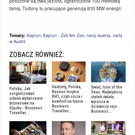
położone są dwa jeziora, ograniczone 100-metrową
tamą. Turbiny tu pracujące generują 830 MW energii.
Tematy:
Kaprun
,
Kaprun - Zell Am Zee
,
narty austria
,
narty
w Austrii
ZOBACZ RÓWNIEŻ:
Gadżety, Polska,
Świat, Icon of the
Polska, Jak
Baseus Inspire
Seas. Największy
zorganizować
XH1, czyli cisza i
statek świata
udane wydarzenie
komfort na trasie -
wyrusza w
biznesowe na
Business
dziewiczy rejs -
Śląsku - Business
Traveller…
Business…
Traveller…