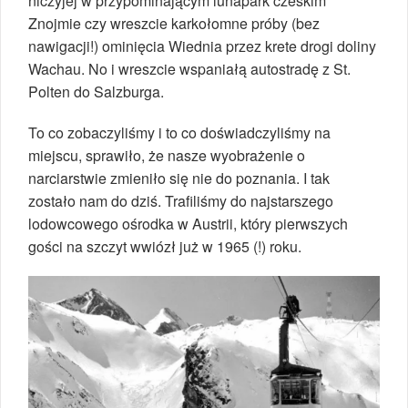
niczyjej w przypominającym lunapark czeskim
Znojmie czy wreszcie karkołomne próby (bez
nawigacji!) ominięcia Wiednia przez krete drogi doliny
Wachau. No i wreszcie wspaniałą autostradę z St.
Polten do Salzburga.
To co zobaczyliśmy i to co doświadczyliśmy na
miejscu, sprawiło, że nasze wyobrażenie o
narciarstwie zmieniło się nie do poznania. I tak
zostało nam do dziś. Trafiliśmy do najstarszego
lodowcowego ośrodka w Austrii, który pierwszych
gości na szczyt wwiózł już w 1965 (!) roku.