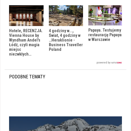
Papaya. Testujemy
4 godziny w...,
Hotele, RECENZJA.
restaurację Papaya
Świat, 4 godziny w
Vienna House by
w Warszawie
…Heraklionie -
Wyndham Andel's
Business Traveller
Łódź, czyli magia
Poland
miejsc
niezwkłych…
PODOBNE TEMATY