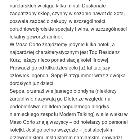
narciarskich w ciągu kilku minut. Doskonale
zaopatrzony sklep, czynny w sezonie nawet do 20tej
pozwala zadbać o zakupy, w szczególności
południowotyrolskie specjały i wina, w szczególności
lokalny gewurtztraminer.
W Maso Corto znajdziemy jedynie kilka hoteli, a
najbardziej charakterystycznym jest Top Residenz
Kurz, leżący nieco ponad stacją kolei linowej.
Prowadzi go od kilkudziesięciu już lat tutejszy
człowiek legenda, Sepp Platzgummer wraz z dwójka
dorosłych już dzieci.
Seppa, przeraźliwie jasnego blondyna (niektórzy
żartobliwie nazywają go Dieter ze względu na
podobieństwo do lidera popularnego niegdyś
niemieckiego zespołu Modern Talking) w sile wieku w
Maso Corto znają wszyscy – od hotelarzy po personel
kolejki. Jest go pełno wszędzie – jest alpejskim
przewodnikiem, instruktorem narciarskim, prowadzi