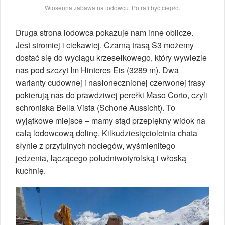
Wiosenna zabawa na lodowcu. Potrafi być ciepło.
Druga strona lodowca pokazuje nam inne oblicze.
Jest stromiej i ciekawiej. Czarną trasą S3 możemy
dostać się do wyciągu krzesełkowego, który wywiezie
nas pod szczyt Im Hinteres Eis (3289 m). Dwa
warianty cudownej i nasłonecznionej czerwonej trasy
pokierują nas do prawdziwej perełki Maso Corto, czyli
schroniska Bella Vista (Schone Aussicht). To
wyjątkowe miejsce – mamy stąd przepiękny widok na
całą lodowcową dolinę. Kilkudziesięcioletnia chata
słynie z przytulnych noclegów, wyśmienitego
jedzenia, łączącego południwotyrolską i włoską
kuchnię.