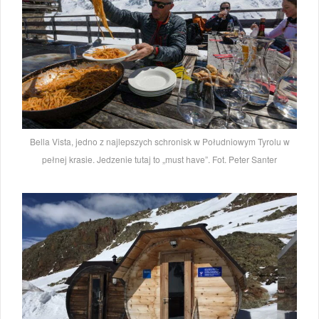
Bella Vista, jedno z najlepszych schronisk w Południowym Tyrolu w
pełnej krasie. Jedzenie tutaj to „must have”. Fot. Peter Santer