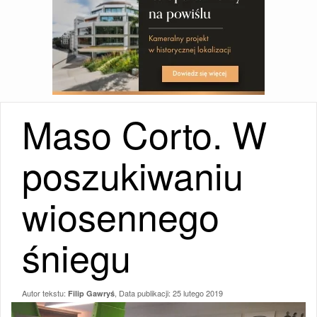
Maso Corto. W
poszukiwaniu
wiosennego
śniegu
Autor tekstu:
, Data publikacji:
25 lutego 2019
Filip Gawryś