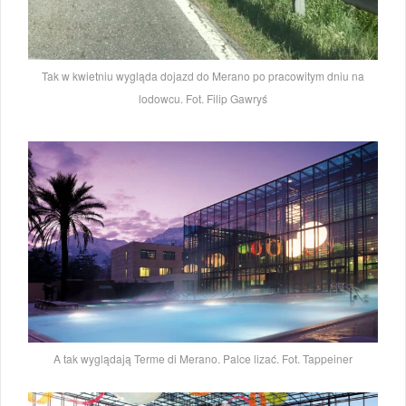
Tak w kwietniu wygląda dojazd do Merano po pracowitym dniu na
lodowcu. Fot. Filip Gawryś
A tak wyglądają Terme di Merano. Palce lizać. Fot. Tappeiner