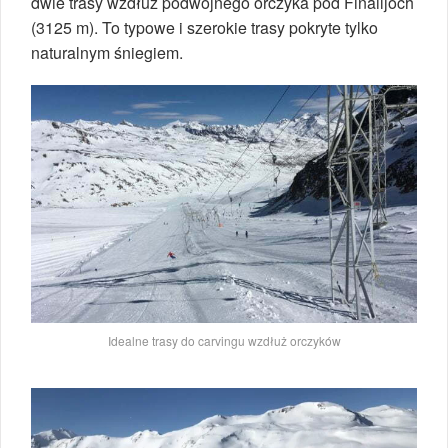
dwie trasy wzdłuż podwójnego orczyka pod Finailjoch
(3125 m). To typowe i szerokie trasy pokryte tylko
naturalnym śniegiem.
Idealne trasy do carvingu wzdłuż orczyków