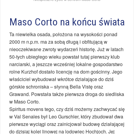
Maso Corto na końcu świata
Ta niewielka osada, położona na wysokości ponad
2000 m n.p.m. ma za sobą długą i obfitującą w
nieoczekiwane zwroty wydarzeń historię. Już w latach
50-tych ubiegłego wieku powstał tutaj pierwszy klub
narciarski, a jeszcze wcześniej lokalne gospodarstwo
rolne Kurzhof dostało licencję na dom gościnny. Jego
właściciel wybudował wkrótce działające do dziś
górskie schroniska – słynną Bella Vistę oraz
Grawand. Powstała także pierwsza droga do siedliska
w Maso Corto.
Spiritus movens tego, czy dziś możemy zachwycać się
w Val Senales był Leo Gurschler, który zbudował dwa
pierwsze wyciągi oraz zainicjował budowę działającej
do dzisiaj kolei linowej na lodowiec Hochjoch. Jej