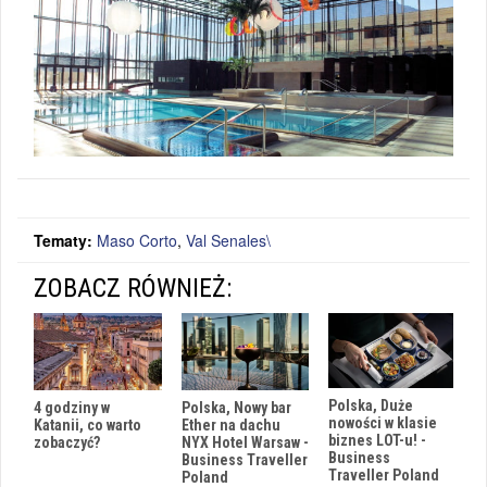
Tematy:
Maso Corto
,
Val Senales\
ZOBACZ RÓWNIEŻ:
Polska, Duże
Polska, Nowy bar
4 godziny w
nowości w klasie
Ether na dachu
Katanii, co warto
biznes LOT-u! -
NYX Hotel Warsaw -
zobaczyć?
Business
Business Traveller
Traveller Poland
Poland