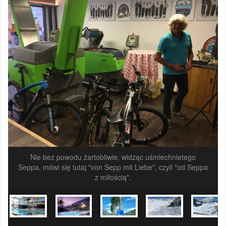
Nie bez powodu żartobliwie, widząc uśmiechnietego
Seppa, mówi się tutaj "von Sepp mit Liebe", czyli "od Seppa
z miłością".