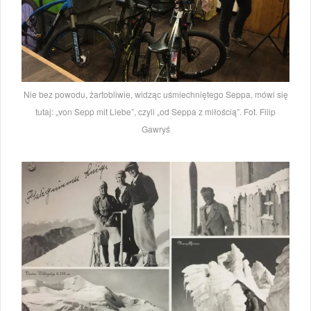
Nie bez powodu, żartobliwie, widząc uśmiechniętego Seppa, mówi się
tutaj: „von Sepp mit Liebe”, czyli „od Seppa z miłością”. Fot. Filip
Gawryś