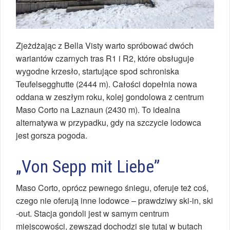
Zjeżdżając z Bella Visty warto spróbować dwóch
wariantów czarnych tras R1 i R2, które obsługuje
wygodne krzesło, startujące spod schroniska
Teufelsegghutte (2444 m). Całości dopełnia nowa
oddana w zeszłym roku, kolej gondolowa z centrum
Maso Corto na Laznaun (2430 m). To idealna
alternatywa w przypadku, gdy na szczycie lodowca
jest gorsza pogoda.
„Von Sepp mit Liebe”
Maso Corto, oprócz pewnego śniegu, oferuje też coś,
czego nie oferują inne lodowce – prawdziwy ski-in, ski
-out. Stacja gondoli jest w samym centrum
miejscowości, zewsząd dochodzi się tutaj w butach