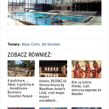
Tematy:
Maso Corto
,
Val Senales\
ZOBACZ RÓWNIEŻ:
4 godziny w...,
Hotele, RECENZJA.
Kim są ludzie
Świat, 4 godziny w
Vienna House by
Himba, czyli
…Heraklionie -
Wyndham Andel's
etniczna wyprawa do
Business
Łódź, czyli magia
Namibii
Traveller Poland
miejsc
niezwkłych…