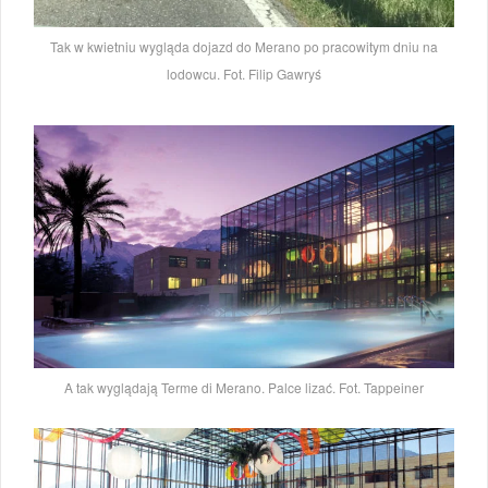
Tak w kwietniu wygląda dojazd do Merano po pracowitym dniu na
lodowcu. Fot. Filip Gawryś
A tak wyglądają Terme di Merano. Palce lizać. Fot. Tappeiner