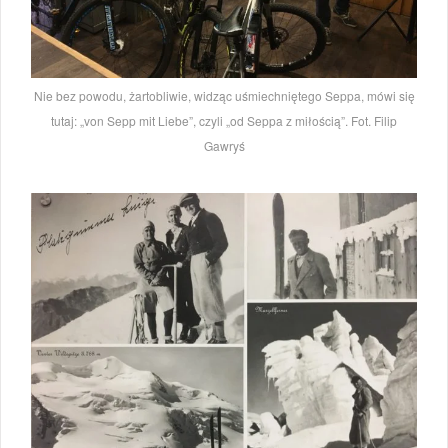
Nie bez powodu, żartobliwie, widząc uśmiechniętego Seppa, mówi się
tutaj: „von Sepp mit Liebe”, czyli „od Seppa z miłością”. Fot. Filip
Gawryś