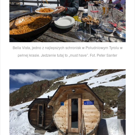
Bella Vista, jedno z najlepszych schronisk w Południowym Tyrolu w
pełnej krasie. Jedzenie tutaj to „must have”. Fot. Peter Santer