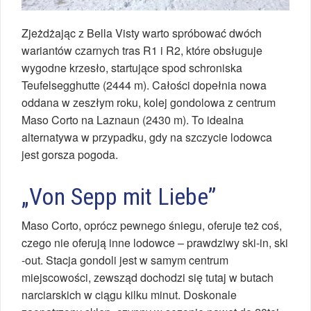
Zjeżdżając z Bella Visty warto spróbować dwóch
wariantów czarnych tras R1 i R2, które obsługuje
wygodne krzesło, startujące spod schroniska
Teufelsegghutte (2444 m). Całości dopełnia nowa
oddana w zeszłym roku, kolej gondolowa z centrum
Maso Corto na Laznaun (2430 m). To idealna
alternatywa w przypadku, gdy na szczycie lodowca
jest gorsza pogoda.
„Von Sepp mit Liebe”
Maso Corto, oprócz pewnego śniegu, oferuje też coś,
czego nie oferują inne lodowce – prawdziwy ski-in, ski
-out. Stacja gondoli jest w samym centrum
miejscowości, zewsząd dochodzi się tutaj w butach
narciarskich w ciągu kilku minut. Doskonale