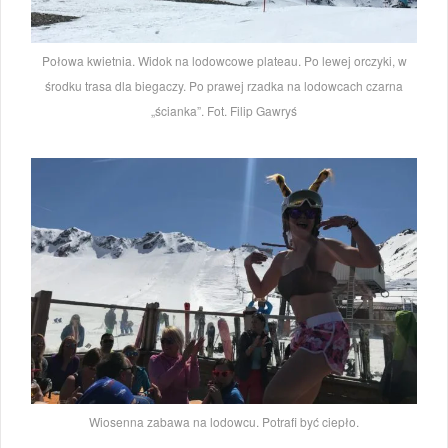
Połowa kwietnia. Widok na lodowcowe plateau. Po lewej orczyki, w
środku trasa dla biegaczy. Po prawej rzadka na lodowcach czarna
„ścianka”. Fot. Filip Gawryś
Wiosenna zabawa na lodowcu. Potrafi być ciepło.