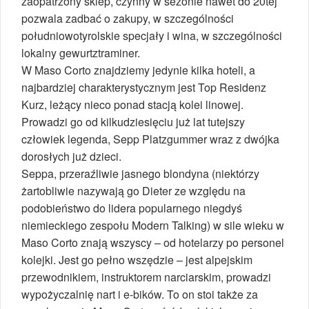
zaopatrzony sklep, czynny w sezonie nawet do 20tej
pozwala zadbać o zakupy, w szczególności
południowotyrolskie specjały i wina, w szczególności
lokalny gewurtztraminer.
W Maso Corto znajdziemy jedynie kilka hoteli, a
najbardziej charakterystycznym jest Top Residenz
Kurz, leżący nieco ponad stacją kolei linowej.
Prowadzi go od kilkudziesięciu już lat tutejszy
człowiek legenda, Sepp Platzgummer wraz z dwójka
dorosłych już dzieci.
Seppa, przeraźliwie jasnego blondyna (niektórzy
żartobliwie nazywają go Dieter ze względu na
podobieństwo do lidera popularnego niegdyś
niemieckiego zespołu Modern Talking) w sile wieku w
Maso Corto znają wszyscy – od hotelarzy po personel
kolejki. Jest go pełno wszędzie – jest alpejskim
przewodnikiem, instruktorem narciarskim, prowadzi
wypożyczalnię nart i e-bików. To on stoi także za