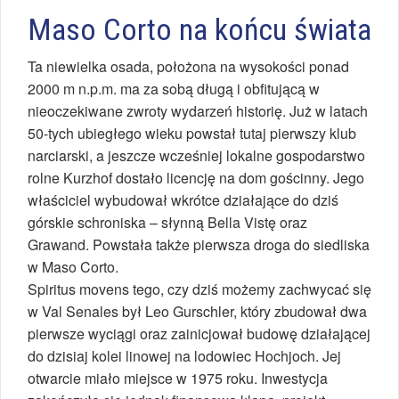
Maso Corto na końcu świata
Ta niewielka osada, położona na wysokości ponad
2000 m n.p.m. ma za sobą długą i obfitującą w
nieoczekiwane zwroty wydarzeń historię. Już w latach
50-tych ubiegłego wieku powstał tutaj pierwszy klub
narciarski, a jeszcze wcześniej lokalne gospodarstwo
rolne Kurzhof dostało licencję na dom gościnny. Jego
właściciel wybudował wkrótce działające do dziś
górskie schroniska – słynną Bella Vistę oraz
Grawand. Powstała także pierwsza droga do siedliska
w Maso Corto.
Spiritus movens tego, czy dziś możemy zachwycać się
w Val Senales był Leo Gurschler, który zbudował dwa
pierwsze wyciągi oraz zainicjował budowę działającej
do dzisiaj kolei linowej na lodowiec Hochjoch. Jej
otwarcie miało miejsce w 1975 roku. Inwestycja