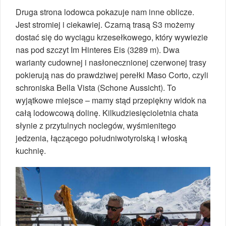
Druga strona lodowca pokazuje nam inne oblicze.
Jest stromiej i ciekawiej. Czarną trasą S3 możemy
dostać się do wyciągu krzesełkowego, który wywiezie
nas pod szczyt Im Hinteres Eis (3289 m). Dwa
warianty cudownej i nasłonecznionej czerwonej trasy
pokierują nas do prawdziwej perełki Maso Corto, czyli
schroniska Bella Vista (Schone Aussicht). To
wyjątkowe miejsce – mamy stąd przepiękny widok na
całą lodowcową dolinę. Kilkudziesięcioletnia chata
słynie z przytulnych noclegów, wyśmienitego
jedzenia, łączącego południwotyrolską i włoską
kuchnię.