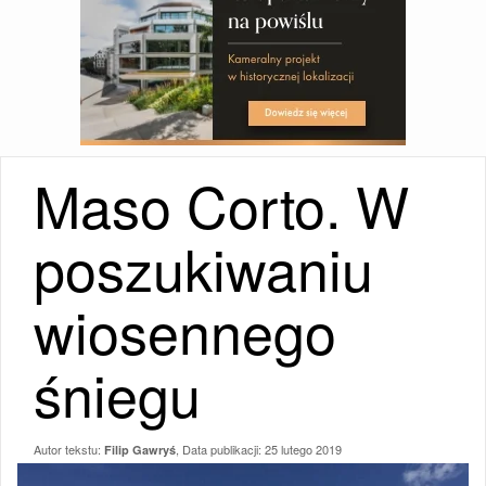
Maso Corto. W
poszukiwaniu
wiosennego
śniegu
Autor tekstu:
, Data publikacji:
25 lutego 2019
Filip Gawryś