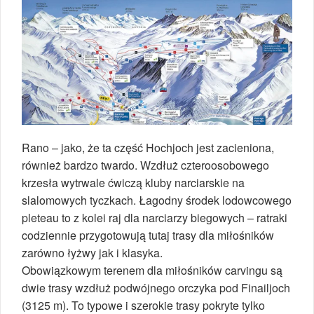
Rano – jako, że ta część Hochjoch jest zacieniona,
również bardzo twardo. Wzdłuż czteroosobowego
krzesła wytrwale ćwiczą kluby narciarskie na
slalomowych tyczkach. Łagodny środek lodowcowego
pleteau to z kolei raj dla narciarzy biegowych – ratraki
codziennie przygotowują tutaj trasy dla miłośników
zarówno łyżwy jak i klasyka.
Obowiązkowym terenem dla miłośników carvingu są
dwie trasy wzdłuż podwójnego orczyka pod Finailjoch
(3125 m). To typowe i szerokie trasy pokryte tylko