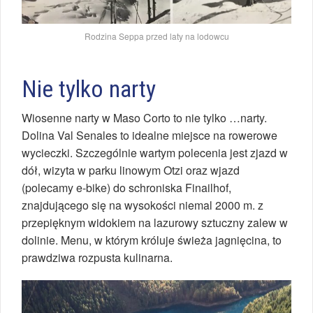
Rodzina Seppa przed laty na lodowcu
Nie tylko narty
Wiosenne narty w Maso Corto to nie tylko …narty.
Dolina Val Senales to idealne miejsce na rowerowe
wycieczki. Szczególnie wartym polecenia jest zjazd w
dół, wizyta w parku linowym Otzi oraz wjazd
(polecamy e-bike) do schroniska Finailhof,
znajdującego się na wysokości niemal 2000 m. z
przepięknym widokiem na lazurowy sztuczny zalew w
dolinie. Menu, w którym króluje świeża jagnięcina, to
prawdziwa rozpusta kulinarna.