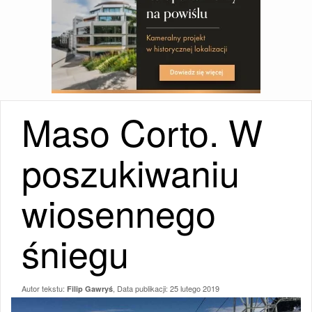
Maso Corto. W
poszukiwaniu
wiosennego
śniegu
Autor tekstu:
, Data publikacji:
25 lutego 2019
Filip Gawryś