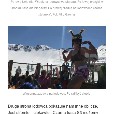
Połowa kwietnia. Widok na lodowcowe plateau. Po lewej orczyki, w
środku trasa dla biegaczy. Po prawej rzadka na lodowcach czarna
„ścianka”. Fot. Filip Gawryś
Wiosenna zabawa na lodowcu. Potrafi być ciepło.
Druga strona lodowca pokazuje nam inne oblicze.
Jest stromiej i ciekawiej. Czarną trasą S3 możemy