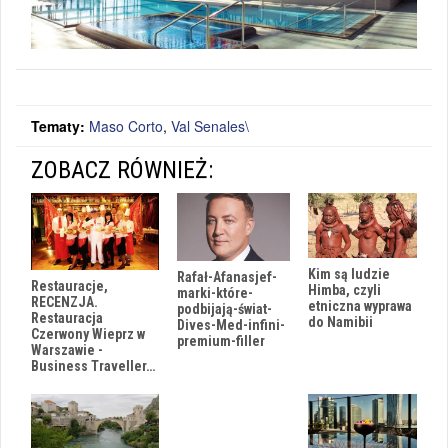
Tematy:
Maso Corto
,
Val Senales\
ZOBACZ RÓWNIEŻ:
Kim są ludzie
Rafał-Afanasjef-
Restauracje,
Himba, czyli
marki-które-
RECENZJA.
etniczna wyprawa
podbijają-świat-
Restauracja
do Namibii
Dives-Med-infini-
Czerwony Wieprz w
premium-filler
Warszawie -
Business Traveller…