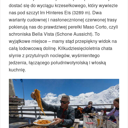
dostać się do wyciągu krzesełkowego, który wywiezie
nas pod szczyt Im Hinteres Eis (3289 m). Dwa
warianty cudownej i nasłonecznionej czerwonej trasy
pokierują nas do prawdziwej perełki Maso Corto, czyli
schroniska Bella Vista (Schone Aussicht). To
wyjątkowe miejsce – mamy stąd przepiękny widok na
całą lodowcową dolinę. Kilkudziesięcioletnia chata
słynie z przytulnych noclegów, wyśmienitego
jedzenia, łączącego południwotyrolską i włoską
kuchnię.