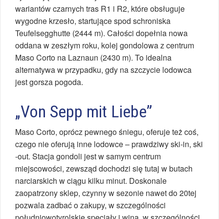
wariantów czarnych tras R1 i R2, które obsługuje
wygodne krzesło, startujące spod schroniska
Teufelsegghutte (2444 m). Całości dopełnia nowa
oddana w zeszłym roku, kolej gondolowa z centrum
Maso Corto na Laznaun (2430 m). To idealna
alternatywa w przypadku, gdy na szczycie lodowca
jest gorsza pogoda.
„Von Sepp mit Liebe”
Maso Corto, oprócz pewnego śniegu, oferuje też coś,
czego nie oferują inne lodowce – prawdziwy ski-in, ski
-out. Stacja gondoli jest w samym centrum
miejscowości, zewsząd dochodzi się tutaj w butach
narciarskich w ciągu kilku minut. Doskonale
zaopatrzony sklep, czynny w sezonie nawet do 20tej
pozwala zadbać o zakupy, w szczególności
południowotyrolskie specjały i wina, w szczególności