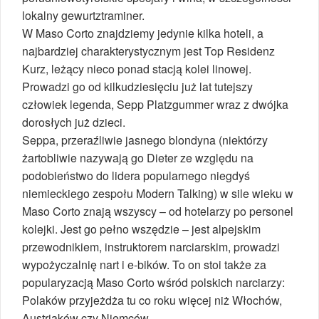
lokalny gewurtztraminer.
W Maso Corto znajdziemy jedynie kilka hoteli, a
najbardziej charakterystycznym jest Top Residenz
Kurz, leżący nieco ponad stacją kolei linowej.
Prowadzi go od kilkudziesięciu już lat tutejszy
człowiek legenda, Sepp Platzgummer wraz z dwójka
dorosłych już dzieci.
Seppa, przeraźliwie jasnego blondyna (niektórzy
żartobliwie nazywają go Dieter ze względu na
podobieństwo do lidera popularnego niegdyś
niemieckiego zespołu Modern Talking) w sile wieku w
Maso Corto znają wszyscy – od hotelarzy po personel
kolejki. Jest go pełno wszędzie – jest alpejskim
przewodnikiem, instruktorem narciarskim, prowadzi
wypożyczalnię nart i e-bików. To on stoi także za
popularyzacją Maso Corto wśród polskich narciarzy:
Polaków przyjeżdża tu co roku więcej niż Włochów,
Austriaków czy Niemców.