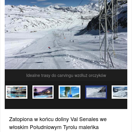
Idealne trasy do carvingu wzdłuż orczyków
Zatopiona w końcu doliny Val Senales we
włoskim Południowym Tyrolu maleńka