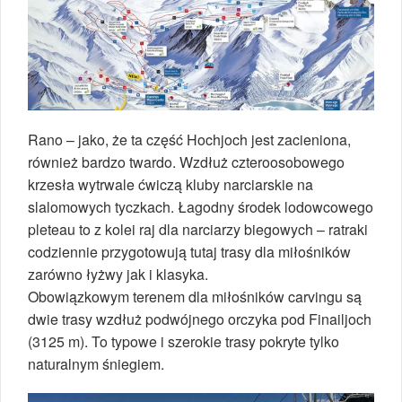
Rano – jako, że ta część Hochjoch jest zacieniona,
również bardzo twardo. Wzdłuż czteroosobowego
krzesła wytrwale ćwiczą kluby narciarskie na
slalomowych tyczkach. Łagodny środek lodowcowego
pleteau to z kolei raj dla narciarzy biegowych – ratraki
codziennie przygotowują tutaj trasy dla miłośników
zarówno łyżwy jak i klasyka.
Obowiązkowym terenem dla miłośników carvingu są
dwie trasy wzdłuż podwójnego orczyka pod Finailjoch
(3125 m). To typowe i szerokie trasy pokryte tylko
naturalnym śniegiem.