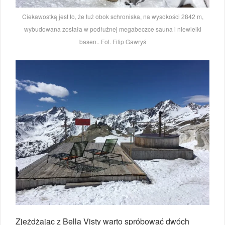
Ciekawostką jest to, że tuż obok schroniska, na wysokości 2842 m,
wybudowana została w podłużnej megabeczce sauna i niewielki
basen.. Fot. Filip Gawryś
Zjeżdżając z Bella Visty warto spróbować dwóch