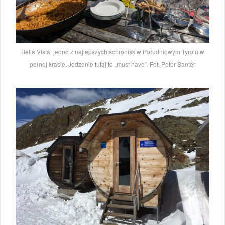
Bella Vista, jedno z najlepszych schronisk w Południowym Tyrolu w
pełnej krasie. Jedzenie tutaj to „must have”. Fot. Peter Santer