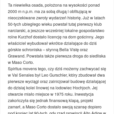
Ta niewielka osada, położona na wysokości ponad
2000 m n.p.m. ma za sobą długą i obfitującą w
nieoczekiwane zwroty wydarzeń historię. Już w latach
50-tych ubiegłego wieku powstał tutaj pierwszy klub
narciarski, a jeszcze wcześniej lokalne gospodarstwo
rolne Kurzhof dostało licencję na dom gościnny. Jego
właściciel wybudował wkrótce działające do dziś
górskie schroniska – słynną Bella Vistę oraz
Grawand. Powstała także pierwsza droga do siedliska
w Maso Corto.
Spiritus movens tego, czy dziś możemy zachwycać się
w Val Senales był Leo Gurschler, który zbudował dwa
pierwsze wyciągi oraz zainicjował budowę działającej
do dzisiaj kolei linowej na lodowiec Hochjoch. Jej
otwarcie miało miejsce w 1975 roku. Inwestycja
zakończyła się jednak finansową klapą, projekt
zamarł, a Maso Corto dostało swoją szansę dopiero
pod koniec lat 90-tych, gdy rząd prowincji Alto Adige w