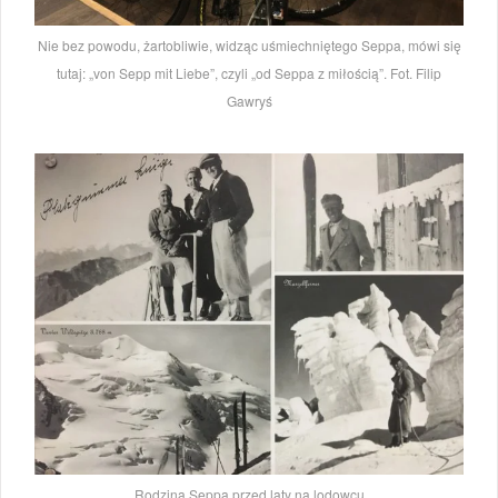
Nie bez powodu, żartobliwie, widząc uśmiechniętego Seppa, mówi się
tutaj: „von Sepp mit Liebe”, czyli „od Seppa z miłością”. Fot. Filip
Gawryś
Rodzina Seppa przed laty na lodowcu