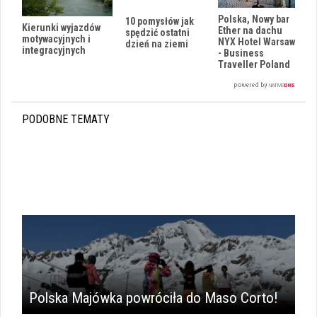
Polska, Nowy bar
10 pomysłów jak
Kierunki wyjazdów
Ether na dachu
spędzić ostatni
motywacyjnych i
NYX Hotel Warsaw
dzień na ziemi
integracyjnych
- Business
Traveller Poland
PODOBNE TEMATY
Polska Majówka powróciła do Maso Corto!