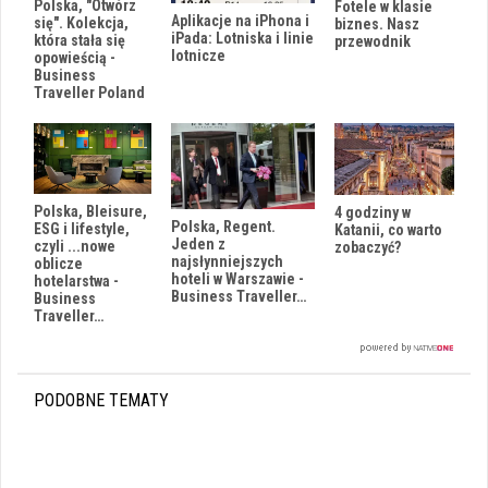
Polska, "Otwórz
Fotele w klasie
Aplikacje na iPhona i
się". Kolekcja,
biznes. Nasz
iPada: Lotniska i linie
która stała się
przewodnik
lotnicze
opowieścią -
Business
Traveller Poland
Polska, Bleisure,
4 godziny w
Polska, Regent.
ESG i lifestyle,
Katanii, co warto
Jeden z
czyli ...nowe
zobaczyć?
najsłynniejszych
oblicze
hoteli w Warszawie -
hotelarstwa -
Business Traveller…
Business
Traveller…
PODOBNE TEMATY