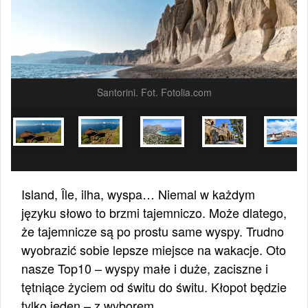
Santorini. Fot. Fotolia.com
Island, Île, ilha, wyspa… Niemal w każdym
języku słowo to brzmi tajemniczo. Może dlatego,
że tajemnicze są po prostu same wyspy. Trudno
wyobrazić sobie lepsze miejsce na wakacje. Oto
nasze Top10 – wyspy małe i duże, zaciszne i
tętniące życiem od świtu do świtu. Kłopot będzie
tylko jeden – z wyborem.