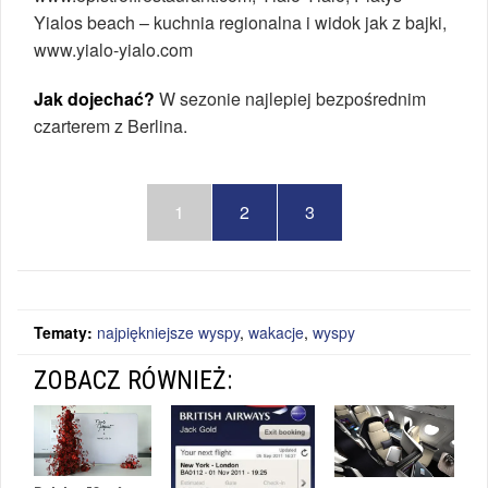
Yialos beach – kuchnia regionalna i widok jak z bajki,
www.yialo-yialo.com
Jak dojechać?
W sezonie najlepiej bezpośrednim
czarterem z Berlina.
1
2
3
Tematy:
najpiękniejsze wyspy
,
wakacje
,
wyspy
ZOBACZ RÓWNIEŻ: