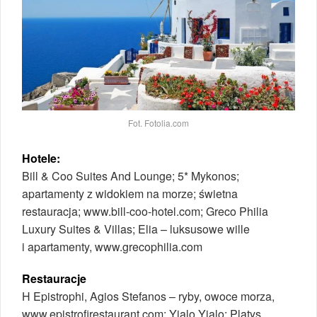
Fot. Fotolia.com
Hotele:
Bill & Coo Suites And Lounge; 5* Mykonos;
apartamenty z widokiem na morze; świetna
restauracja; www.bill-coo-hotel.com; Greco Philia
Luxury Suites & Villas; Elia – luksusowe wille
i apartamenty, www.grecophilia.com
Restauracje
H Epistrophi, Agios Stefanos – ryby, owoce morza,
www.epistrofirestaurant.com; Yialo Yialo; Platys