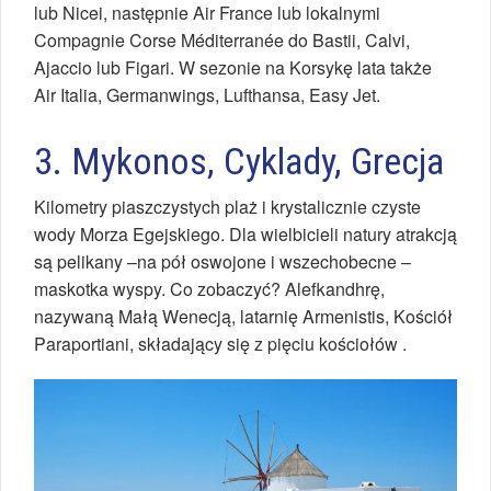
lub Nicei, następnie Air France lub lokalnymi
Compagnie Corse Méditerranée do Bastii, Calvi,
Ajaccio lub Figari. W sezonie na Korsykę lata także
Air Italia, Germanwings, Lufthansa, Easy Jet.
3. Mykonos, Cyklady, Grecja
Kilometry piaszczystych plaż i krystalicznie czyste
wody Morza Egejskiego. Dla wielbicieli natury atrakcją
są pelikany –na pół oswojone i wszechobecne –
maskotka wyspy. Co zobaczyć? Alefkandhrę,
nazywaną Małą Wenecją, latarnię Armenistis, Kościół
Paraportiani, składający się z pięciu kościołów .