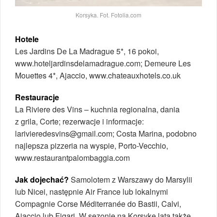
Korsyka. Fot. Fotolia.com
Hotele
Les Jardins De La Madrague 5*, 16 pokoi,
www.hoteljardinsdelamadrague.com; Demeure Les
Mouettes 4*, Ajaccio, www.chateauxhotels.co.uk
Restauracje
La Riviere des Vins – kuchnia regionalna, dania
z grila, Corte; rezerwacje i informacje:
larivieredesvins@gmail.com; Costa Marina, podobno
najlepsza pizzeria na wyspie, Porto-Vecchio,
www.restaurantpalombaggia.com
Jak dojechać?
Samolotem z Warszawy do Marsylii
lub Nicei, następnie Air France lub lokalnymi
Compagnie Corse Méditerranée do Bastii, Calvi,
Ajaccio lub Figari. W sezonie na Korsykę lata także