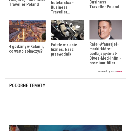
Business
hotelarstwa -
Traveller Poland
Traveller Poland
Business
Traveller…
Rafał-Afanasjef-
Fotele w klasie
4 godziny w Katanii,
marki-które-
biznes. Nasz
co warto zobaczyć?
podbijają-świat-
przewodnik
Dives-Med-infini-
premium-filler
PODOBNE TEMATY