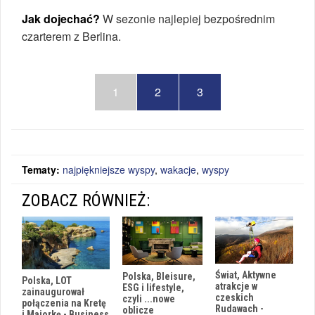
Jak dojechać?
W sezonie najlepiej bezpośrednim
czarterem z Berlina.
1
2
3
Tematy:
najpiękniejsze wyspy
,
wakacje
,
wyspy
ZOBACZ RÓWNIEŻ:
Świat, Aktywne
Polska, Bleisure,
Polska, LOT
atrakcje w
ESG i lifestyle,
zainaugurował
czeskich
czyli ...nowe
połączenia na Kretę
Rudawach -
oblicze
i Majorkę - Business