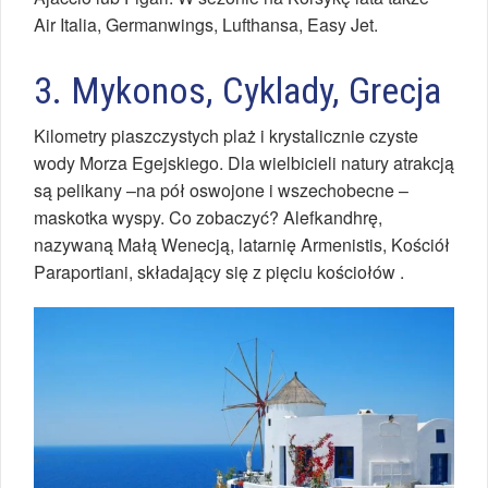
Air Italia, Germanwings, Lufthansa, Easy Jet.
3. Mykonos, Cyklady, Grecja
Kilometry piaszczystych plaż i krystalicznie czyste
wody Morza Egejskiego. Dla wielbicieli natury atrakcją
są pelikany –na pół oswojone i wszechobecne –
maskotka wyspy. Co zobaczyć? Alefkandhrę,
nazywaną Małą Wenecją, latarnię Armenistis, Kościół
Paraportiani, składający się z pięciu kościołów .