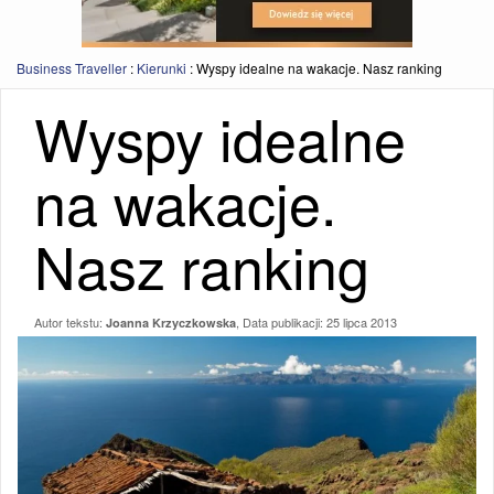
Business Traveller
:
Kierunki
:
Wyspy idealne na wakacje. Nasz ranking
Wyspy idealne
na wakacje.
Nasz ranking
Autor tekstu:
, Data publikacji:
25 lipca 2013
Joanna Krzyczkowska