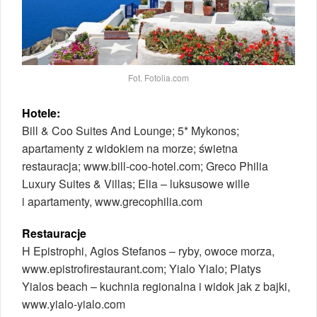
Fot. Fotolia.com
Hotele:
Bill & Coo Suites And Lounge; 5* Mykonos;
apartamenty z widokiem na morze; świetna
restauracja; www.bill-coo-hotel.com; Greco Philia
Luxury Suites & Villas; Elia – luksusowe wille
i apartamenty, www.grecophilia.com
Restauracje
H Epistrophi, Agios Stefanos – ryby, owoce morza,
www.epistrofirestaurant.com; Yialo Yialo; Platys
Yialos beach – kuchnia regionalna i widok jak z bajki,
www.yialo-yialo.com